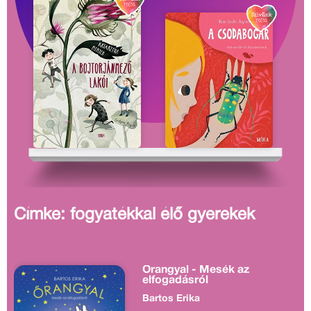
Címke: fogyatékkal élő gyerekek
Őrangyal - Mesék az
elfogadásról
Bartos Erika