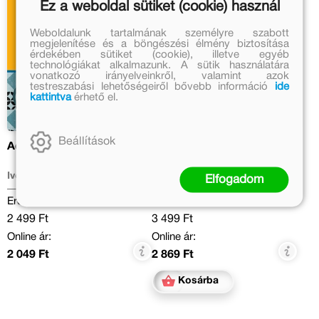
Ez a weboldal sütiket (cookie) használ
Weboldalunk tartalmának személyre szabott
megjelenítése és a böngészési élmény biztosítása
érdekében sütiket (cookie), illetve egyéb
technológiákat alkalmazunk. A sütik használatára
vonatkozó irányelveinkről, valamint azok
testreszabási lehetőségeiről bővebb információ
ide
kattintva
érhető el.
Beállítások
Add a mancsod!
A kék hajú lány
Ivona Březinová
Dóka Péter
Elfogadom
Eredeti ár:
Eredeti ár:
2 499 Ft
3 499 Ft
Online ár:
Online ár:
2 049 Ft
2 869 Ft
Kosárba