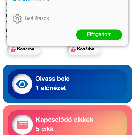
Várfalvy Emőke
Michael Engler
Eredeti ár:
Eredeti ár:
Beállítások
2 999 Ft
4 999 Ft
Kötött ár:
Online ár:
Elfogadom
2 699 Ft
4 099 Ft
Kosárba
Kosárba
Olvass bele
1 előnézet
Kapcsolódó cikkek
5 cikk