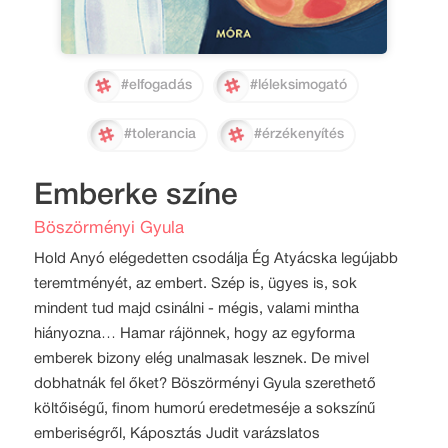
#elfogadás
#léleksimogató
#tolerancia
#érzékenyítés
Emberke színe
Böszörményi Gyula
Hold Anyó elégedetten csodálja Ég Atyácska legújabb
teremtményét, az embert. Szép is, ügyes is, sok
mindent tud majd csinálni - mégis, valami mintha
hiányozna… Hamar rájönnek, hogy az egyforma
emberek bizony elég unalmasak lesznek. De mivel
dobhatnák fel őket? Böszörményi Gyula szerethető
költőiségű, finom humorú eredetmeséje a sokszínű
emberiségről, Káposztás Judit varázslatos