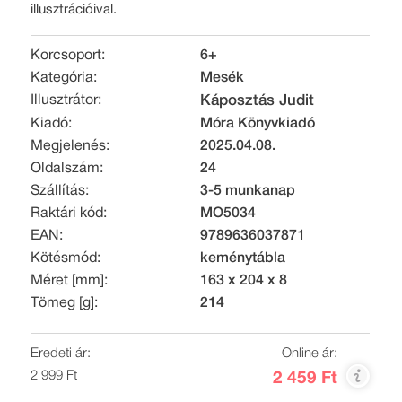
illusztrációival.
Korcsoport:
6+
Kategória:
Mesék
Illusztrátor:
Káposztás Judit
Kiadó:
Móra Könyvkiadó
Megjelenés:
2025.04.08.
Oldalszám:
24
Szállítás:
3-5 munkanap
Raktári kód:
MO5034
EAN:
9789636037871
Kötésmód:
keménytábla
Méret [mm]:
163 x 204 x 8
Tömeg [g]:
214
Eredeti ár:
Online ár:
2 999 Ft
2 459 Ft