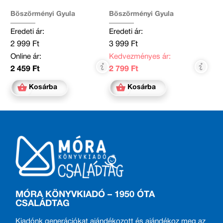
Böszörményi Gyula
Böszörményi Gyula
Eredeti ár:
Eredeti ár:
2 999 Ft
3 999 Ft
Online ár:
Kedvezményes ár:
2 459 Ft
2 799 Ft
Kosárba
Kosárba
MÓRA KÖNYVKIADÓ – 1950 ÓTA
CSALÁDTAG
Kiadónk generációkat ajándékozott és ajándékoz meg az