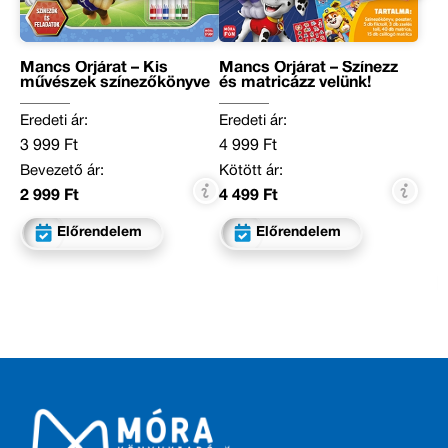
Mancs Őrjárat – Kis
Mancs Őrjárat – Színezz
művészek színezőkönyve
és matricázz velünk!
Eredeti ár:
Eredeti ár:
3 999 Ft
4 999 Ft
Bevezető ár:
Kötött ár:
2 999 Ft
4 499 Ft
Előrendelem
Előrendelem