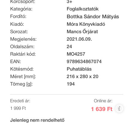
Korcsoport:
3+
Kategória:
Foglalkoztatók
Fordító:
Bottka Sándor Mátyás
Kiadó:
Móra Könyvkiadó
Sorozat:
Mancs Őrjárat
Megjelenés:
2021.06.09.
Oldalszám:
24
Raktári kód:
MO4257
EAN:
9789634867074
Kötésmód:
Puhatáblás
Méret [mm]:
216 x 280 x 20
Tömeg [g]:
194
Eredeti ár:
Online ár:
1 999 Ft
1 639 Ft
Jelenleg nem rendelhető