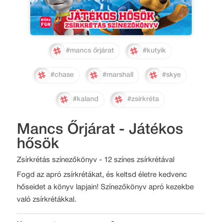
#mancs őrjárat
#kutyik
#chase
#marshall
#skye
#kaland
#zsírkréta
Mancs Őrjárat - Játékos
hősök
Zsírkrétás színezőkönyv - 12 színes zsírkrétával
Fogd az apró zsírkrétákat, és keltsd életre kedvenc
hőseidet a könyv lapjain! Színezőkönyv apró kezekbe
való zsírkrétákkal.