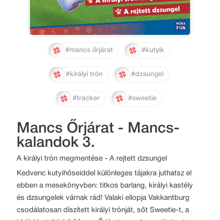
#mancs őrjárat
#kutyik
#királyi trón
#dzsungel
#tracker
#sweetie
Mancs Őrjárat - Mancs-
kalandok 3.
A királyi trón megmentése - A rejtett dzsungel
Kedvenc kutyihőseiddel különleges tájakra juthatsz el
ebben a mesekönyvben: titkos barlang, királyi kastély
és dzsungelek várnak rád! Valaki ellopja Vakkantburg
csodálatosan díszített királyi trónját, sőt Sweetie-t, a