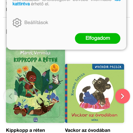
tolvajt és visszaszerezniük a kincset!
kattintva
érhető el.
Bővebben:
Beállítások
Ezek is érdekelhetnek!
Elfogadom
Kippkopp a réten
Vackor az óvodában