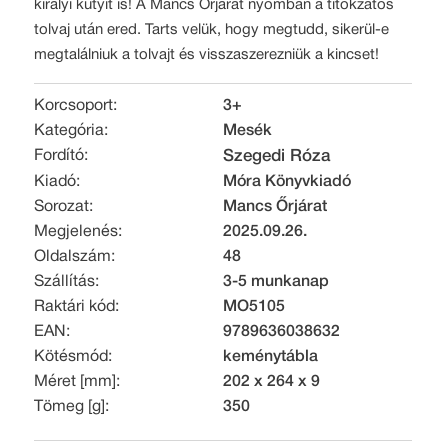
királyi kutyit is! A Mancs Őrjárat nyomban a titokzatos
tolvaj után ered. Tarts velük, hogy megtudd, sikerül-e
megtalálniuk a tolvajt és visszaszerezniük a kincset!
Korcsoport:
3+
Kategória:
Mesék
Fordító:
Szegedi Róza
Kiadó:
Móra Könyvkiadó
Sorozat:
Mancs Őrjárat
Megjelenés:
2025.09.26.
Oldalszám:
48
Szállítás:
3-5 munkanap
Raktári kód:
MO5105
EAN:
9789636038632
Kötésmód:
keménytábla
Méret [mm]:
202 x 264 x 9
Tömeg [g]:
350