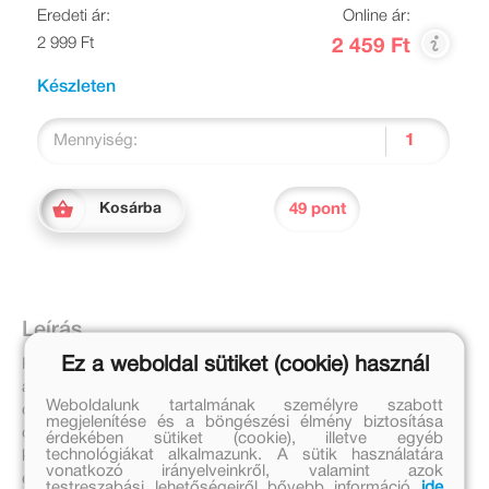
Eredeti ár:
Online ár:
2 999 Ft
2 459 Ft
Készleten
Mennyiség:
49 pont
Kosárba
Leírás
Ez a weboldal sütiket (cookie) használ
Kedvenc kutyihőseiddel különleges tájakra juthatsz el ebben
a mesekönyvben: titkos barlang, királyi kastély és
Weboldalunk tartalmának személyre szabott
dzsungelek várnak rád! Valaki ellopja Vakkantburg
megjelenítése és a böngészési élmény biztosítása
csodálatosan díszített királyi trónját, sőt Sweetie-t, a királyi
érdekében sütiket (cookie), illetve egyéb
technológiákat alkalmazunk. A sütik használatára
kutyit is! A Mancs Őrjárat nyomban a titokzatos tolvaj után
vonatkozó irányelveinkről, valamint azok
ered. Tarts velük, hogy megtudd, sikerül-e megtalálniuk a
testreszabási lehetőségeiről bővebb információ
ide