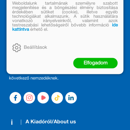
Weboldalunk tartalmának személyre szabott
megjelenítése és a böngészési élmény biztosítása
érdekében sütiket (cookie), illetve egyéb
technológiákat alkalmazunk. A sütik használatára
vonatkozó irányelveinkről, valamint azok
testreszabási lehetőségeiről bővebb információ
ide
kattintva
érhető el.
MÓRA KÖNYVKIADÓ – 1950 ÓTA
CSALÁDTAG
Beállítások
Kiadónk generációkat ajándékozott és ajándékoz meg az
Elfogadom
olvasás örömével, olvasni szerető gyerekekből olvasni
szerető felnőttek lettek, akik mindezt továbbadták a
következő nemzedéknek.
A Kiadóról/About us