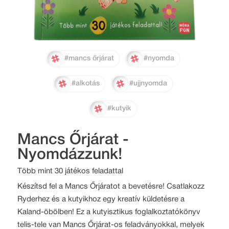
#mancs őrjárat
#nyomda
#alkotás
#ujjnyomda
#kutyik
Mancs Őrjárat -
Nyomdázzunk!
Több mint 30 játékos feladattal
Készítsd fel a Mancs Őrjáratot a bevetésre! Csatlakozz
Ryderhez és a kutyikhoz egy kreatív küldetésre a
Kaland-öbölben! Ez a kutyisztikus foglalkoztatókönyv
telis-tele van Mancs Őrjárat-os feladványokkal, melyek