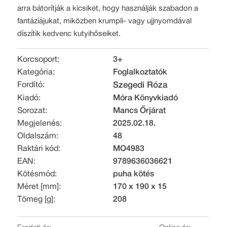
arra bátorítják a kicsiket, hogy használják szabadon a
fantáziájukat, miközben krumpli- vagy ujjnyomdával
díszítik kedvenc kutyihőseiket.
Korcsoport:
3+
Kategória:
Foglalkoztatók
Fordító:
Szegedi Róza
Kiadó:
Móra Könyvkiadó
Sorozat:
Mancs Őrjárat
Megjelenés:
2025.02.18.
Oldalszám:
48
Raktári kód:
MO4983
EAN:
9789636036621
Kötésmód:
puha kötés
Méret [mm]:
170 x 190 x 15
Tömeg [g]:
208