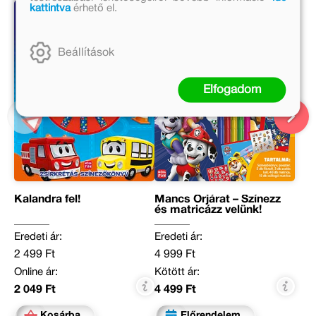
kattintva
érhető el.
Beállítások
Elfogadom
Kalandra fel!
Mancs Őrjárat – Színezz
és matricázz velünk!
Eredeti ár:
Eredeti ár:
2 499 Ft
4 999 Ft
Online ár:
Kötött ár:
2 049 Ft
4 499 Ft
Kosárba
Előrendelem