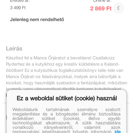
Eredeti ár:
Online ár:
3 499 Ft
2 869 Ft
Jelenleg nem rendelhető
Leírás
Készítsd fel a Mancs Őrjáratot a bevetésre! Csatlakozz
Ryderhez és a kutyikhoz egy kreatív küldetésre a Kaland-
öbölben! Ez a kutyisztikus foglalkoztatókönyv telis-tele van
Mancs Őrjárat-os feladványokkal, melyek arra bátorítják a
kicsiket, hogy használják szabadon a fantáziájukat, miközben
krumpli- vagy ujjnyomdával díszítik kedvenc kutyihőseiket.
Bővebben:
Ez a weboldal sütiket (cookie) használ
Weboldalunk tartalmának személyre szabott
megjelenítése és a böngészési élmény biztosítása
Ezek is érdekelhetnek!
érdekében sütiket (cookie), illetve egyéb
technológiákat alkalmazunk. A sütik használatára
vonatkozó irányelveinkről, valamint azok
testreszabási lehetőségeiről bővebb információ
ide