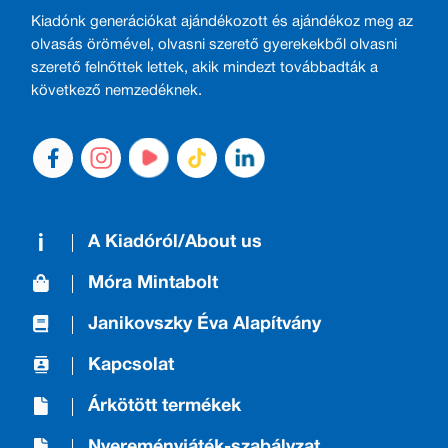
Kiadónk generációkat ajándékozott és ajándékoz meg az
olvasás örömével, olvasni szerető gyerekekből olvasni
szerető felnőttek lettek, akik mindezt továbbadták a
következő nemzedéknek.
A Kiadóról/About us
Móra Mintabolt
Janikovszky Éva Alapítvány
Kapcsolat
Árkötött termékek
Nyereményjáték-szabályzat