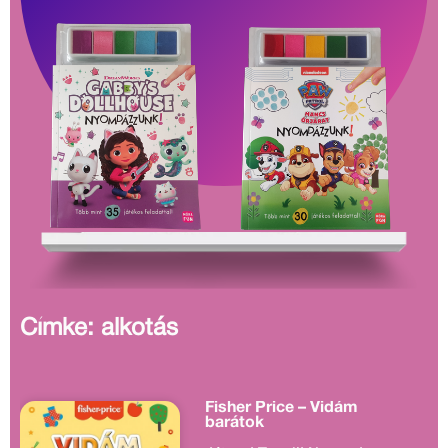
Címke: alkotás
Fisher Price – Vidám
barátok