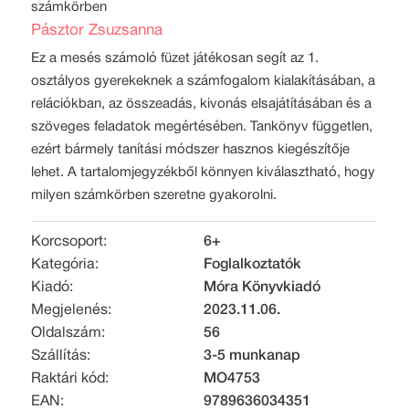
számkörben
Pásztor Zsuzsanna
Ez a mesés számoló füzet játékosan segít az 1.
osztályos gyerekeknek a számfogalom kialakításában, a
relációkban, az összeadás, kivonás elsajátításában és a
szöveges feladatok megértésében. Tankönyv független,
ezért bármely tanítási módszer hasznos kiegészítője
lehet. A tartalomjegyzékből könnyen kiválasztható, hogy
milyen számkörben szeretne gyakorolni.
Korcsoport:
6+
Kategória:
Foglalkoztatók
Kiadó:
Móra Könyvkiadó
Megjelenés:
2023.11.06.
Oldalszám:
56
Szállítás:
3-5 munkanap
Raktári kód:
MO4753
EAN:
9789636034351