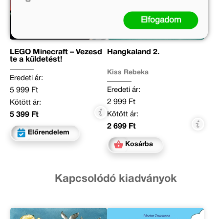
Elfogadom
LEGO Minecraft – Vezesd
Hangkaland 2.
te a küldetést!
Kiss Rebeka
Eredeti ár:
Eredeti ár:
5 999 Ft
2 999 Ft
Kötött ár:
Kötött ár:
5 399 Ft
2 699 Ft
Előrendelem
Kosárba
Kapcsolódó kiadványok