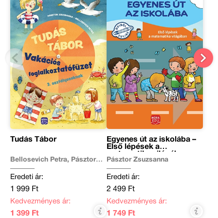
Tudás Tábor
Egyenes út az iskolába –
Első lépések a
matematika világában
Bellosevich Petra, Pásztor
Pásztor Zsuzsanna
Zsuzsanna
Eredeti ár:
Eredeti ár:
1 999 Ft
2 499 Ft
Kedvezményes ár:
Kedvezményes ár:
1 399 Ft
1 749 Ft