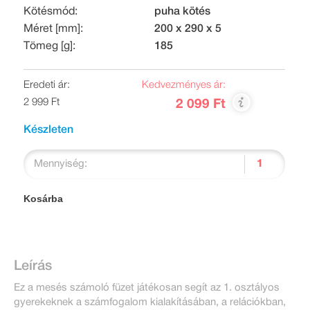
Kötésmód:
puha kötés
Méret [mm]:
200 x 290 x 5
Tömeg [g]:
185
Eredeti ár:
Kedvezményes ár:
2 999 Ft
2 099 Ft
Készleten
Mennyiség:
Kosárba
Leírás
Ez a mesés számoló füzet játékosan segít az 1. osztályos
gyerekeknek a számfogalom kialakításában, a relációkban,