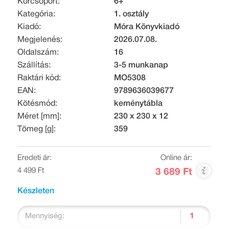
Korcsoport:
6+
Kategória:
1. osztály
Kiadó:
Móra Könyvkiadó
Megjelenés:
2026.07.08.
Oldalszám:
16
Szállítás:
3-5 munkanap
Raktári kód:
MO5308
EAN:
9789636039677
Kötésmód:
keménytábla
Méret [mm]:
230 x 230 x 12
Tömeg [g]:
359
Eredeti ár:
Online ár:
4 499 Ft
3 689 Ft
Készleten
Mennyiség: