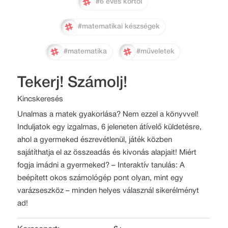
#6 éves kortól
#matematikai készségek
#matematika
#műveletek
Tekerj! Számolj!
Kincskeresés
Unalmas a matek gyakorlása? Nem ezzel a könyvvel!
Induljatok egy izgalmas, 6 jeleneten átívelő küldetésre,
ahol a gyermeked észrevétlenül, játék közben
sajátíthatja el az összeadás és kivonás alapjait! Miért
fogja imádni a gyermeked? – Interaktív tanulás: A
beépített okos számológép pont olyan, mint egy
varázseszköz – minden helyes válasznál sikerélményt
ad!