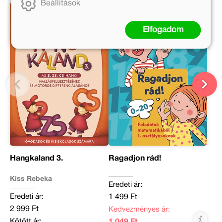
Beállítások
Elfogadom
Hangkaland 3.
Ragadjon rád!
Kiss Rebeka
Eredeti ár:
Eredeti ár:
1 499 Ft
2 999 Ft
Kedvezményes ár:
Kötött ár:
1 049 Ft