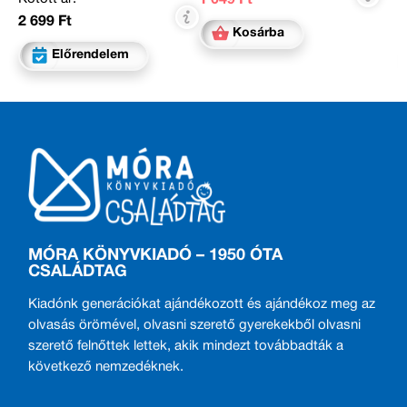
2 699 Ft
Kosárba
Előrendelem
MÓRA KÖNYVKIADÓ – 1950 ÓTA
CSALÁDTAG
Kiadónk generációkat ajándékozott és ajándékoz meg az
olvasás örömével, olvasni szerető gyerekekből olvasni
szerető felnőttek lettek, akik mindezt továbbadták a
következő nemzedéknek.