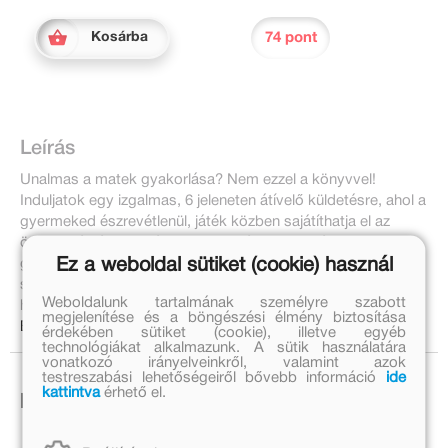
74 pont
Kosárba
Leírás
Unalmas a matek gyakorlása? Nem ezzel a könyvvel!
Induljatok egy izgalmas, 6 jeleneten átívelő küldetésre, ahol a
gyermeked észrevétlenül, játék közben sajátíthatja el az
összeadás és kivonás alapjait! Miért fogja imádni a
Ez a weboldal sütiket (cookie) használ
gyermeked? – Interaktív tanulás: A beépített okos
számológép pont olyan, mint egy varázseszköz – minden
Weboldalunk tartalmának személyre szabott
helyes válasznál sikerélményt ad!
megjelenítése és a böngészési élmény biztosítása
Bővebben:
érdekében sütiket (cookie), illetve egyéb
technológiákat alkalmazunk. A sütik használatára
vonatkozó irányelveinkről, valamint azok
testreszabási lehetőségeiről bővebb információ
ide
kattintva
érhető el.
Ezek is érdekelhetnek!