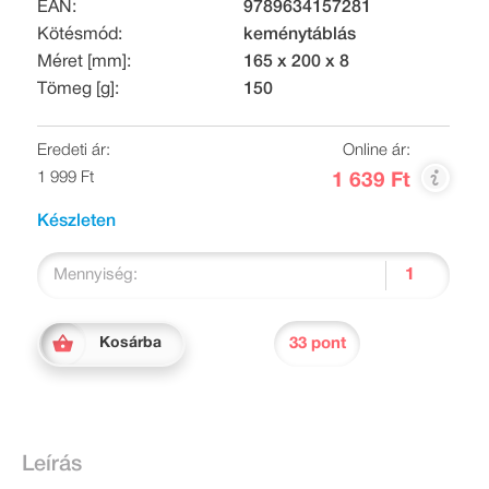
EAN:
9789634157281
Kötésmód:
keménytáblás
Méret [mm]:
165 x 200 x 8
Tömeg [g]:
150
Eredeti ár:
Online ár:
1 999 Ft
1 639 Ft
Készleten
Mennyiség:
33 pont
Kosárba
Leírás