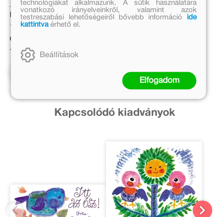
technológiákat alkalmazunk. A sütik használatára
Eredeti ár:
vonatkozó irányelveinkről, valamint azok
Eredeti ár:
3 999 Ft
testreszabási lehetőségeiről bővebb információ
ide
kattintva
érhető el.
1 999 Ft
Online ár:
Online ár:
3 279 Ft
1 639 Ft
Beállítások
Kosárba
Kosárba
Elfogadom
Kapcsolódó kiadványok