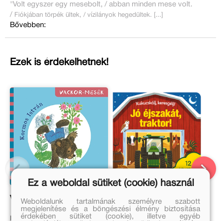
"Volt egyszer egy mesebolt, / abban minden mese volt.
/
Fiókjában törpék ültek, /
vízilányok hegedültek. [...]
Bővebben:
Ezek is érdekelhetnek!
Ez a weboldal sütiket (cookie) használ
Vackor játszik
Kukucskálj, keresgélj! –
Weboldalunk tartalmának személyre szabott
Jó éjszakát, traktor!
megjelenítése és a böngészési élmény biztosítása
érdekében sütiket (cookie), illetve egyéb
Kormos István