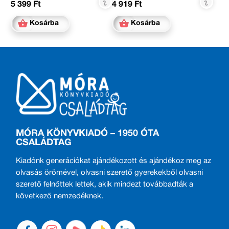
5 399 Ft
4 919 Ft
Kosárba
Kosárba
MÓRA KÖNYVKIADÓ – 1950 ÓTA
CSALÁDTAG
Kiadónk generációkat ajándékozott és ajándékoz meg az
olvasás örömével, olvasni szerető gyerekekből olvasni
szerető felnőttek lettek, akik mindezt továbbadták a
következő nemzedéknek.