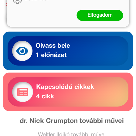
2 799 Ft
2 699 Ft
Elfogadom
Kosárba
Kosárba
Olvass bele
1 előnézet
Kapcsolódó cikkek
4 cikk
dr. Nick Crumpton további művei
Weltler Ildikó további művei