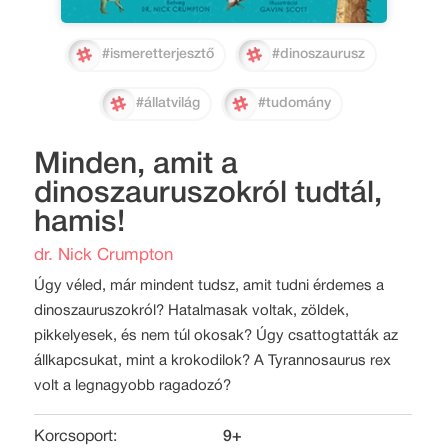
#ismeretterjesztő
#dinoszaurusz
#állatvilág
#tudomány
Minden, amit a
dinoszauruszokról tudtál,
hamis!
dr. Nick Crumpton
Úgy véled, már mindent tudsz, amit tudni érdemes a
dinoszauruszokról? Hatalmasak voltak, zöldek,
pikkelyesek, és nem túl okosak? Úgy csattogtatták az
állkapcsukat, mint a krokodilok? A Tyrannosaurus rex
volt a legnagyobb ragadozó?
Korcsoport:
9+