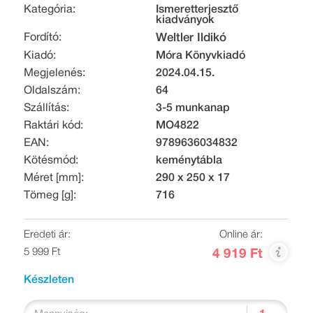
Kategória:
Ismeretterjesztő
kiadványok
Fordító:
Weltler Ildikó
Kiadó:
Móra Könyvkiadó
Megjelenés:
2024.04.15.
Oldalszám:
64
Szállítás:
3-5 munkanap
Raktári kód:
MO4822
EAN:
9789636034832
Kötésmód:
keménytábla
Méret [mm]:
290 x 250 x 17
Tömeg [g]:
716
Eredeti ár:
Online ár:
5 999 Ft
4 919 Ft
Készleten