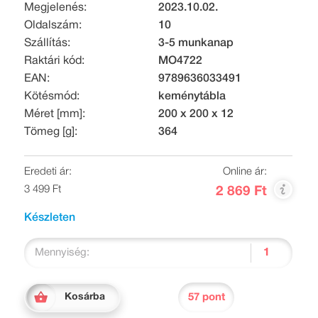
Megjelenés:
2023.10.02.
Oldalszám:
10
Szállítás:
3-5 munkanap
Raktári kód:
MO4722
EAN:
9789636033491
Kötésmód:
keménytábla
Méret [mm]:
200 x 200 x 12
Tömeg [g]:
364
Eredeti ár:
Online ár:
3 499 Ft
2 869 Ft
Készleten
Mennyiség:
57 pont
Kosárba