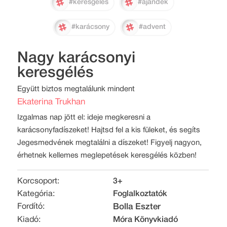
#keresgélés
#ajándék
#karácsony
#advent
Nagy karácsonyi
keresgélés
Együtt biztos megtalálunk mindent
Ekaterina Trukhan
Izgalmas nap jött el: ideje megkeresni a
karácsonyfadíszeket! Hajtsd fel a kis füleket, és segíts
Jegesmedvének megtalálni a díszeket! Figyelj nagyon,
érhetnek kellemes meglepetések keresgélés közben!
Korcsoport:
3+
Kategória:
Foglalkoztatók
Fordító:
Bolla Eszter
Kiadó:
Móra Könyvkiadó