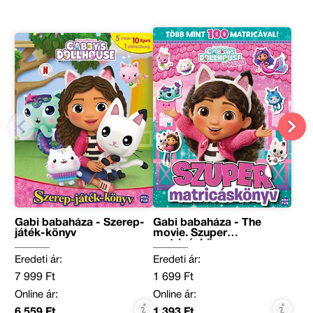
Gabi babaháza - Szerep-
Gabi babaháza - The
játék-könyv
movie. Szuper
matricáskönyv
Eredeti ár:
Eredeti ár:
7 999 Ft
1 699 Ft
Online ár:
Online ár:
6 559 Ft
1 393 Ft