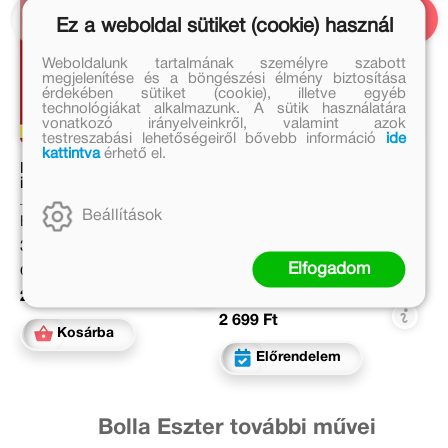
Ez a weboldal sütiket (cookie) használ
Weboldalunk tartalmának személyre szabott
megjelenítése és a böngészési élmény biztosítása
érdekében sütiket (cookie), illetve egyéb
technológiákat alkalmazunk. A sütik használatára
vonatkozó irányelveinkről, valamint azok
testreszabási lehetőségeiről bővebb információ
ide
kattintva
érhető el.
Mancs Őrjárat – Egy
Hangkaland 3.
izgalmas nap
Kiss Rebeka
Beállítások
Eredeti ár:
Eredeti ár:
3 499 Ft
Elfogadom
2 999 Ft
Online ár:
Kötött ár:
2 869 Ft
2 699 Ft
Kosárba
Előrendelem
Bolla Eszter további művei