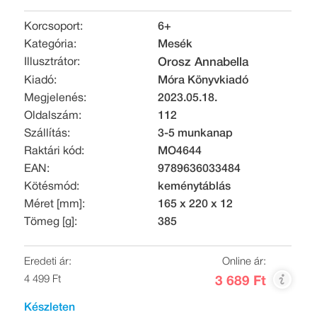
Korcsoport:
6+
Kategória:
Mesék
Illusztrátor:
Orosz Annabella
Kiadó:
Móra Könyvkiadó
Megjelenés:
2023.05.18.
Oldalszám:
112
Szállítás:
3-5 munkanap
Raktári kód:
MO4644
EAN:
9789636033484
Kötésmód:
keménytáblás
Méret [mm]:
165 x 220 x 12
Tömeg [g]:
385
Eredeti ár:
Online ár:
4 499 Ft
3 689 Ft
Készleten