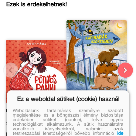
Ezek is érdekelhetnek!
Ez a weboldal sütiket (cookie) használ
Weboldalunk tartalmának személyre szabott
Pöttyös Panni
Kapibarák szökésben
megjelenítése és a böngészési élmény biztosítása
érdekében sütiket (cookie), illetve egyéb
Szepes Mária
Matthäus Bär
technológiákat alkalmazunk. A sütik használatára
vonatkozó irányelveinkről, valamint azok
testreszabási lehetőségeiről bővebb információ
ide
Eredeti ár:
Eredeti ár: