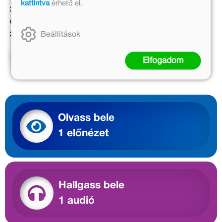
kattintva
érhető el.
3 999 Ft
4 999 Ft
Online ár:
Kötött ár:
Beállítások
3 279 Ft
4 499 Ft
Kosárba
Elfogadom
Olvass bele
1 előnézet
Hallgass bele
1 audió