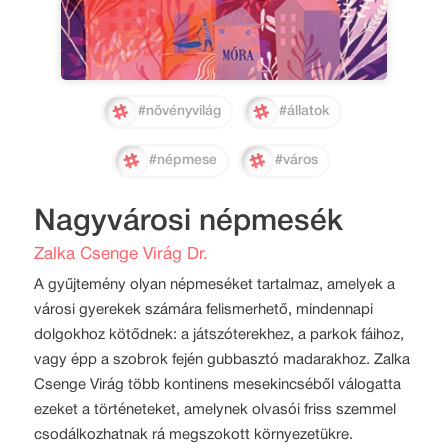
#növényvilág
#állatok
#népmese
#város
Nagyvárosi népmesék
Zalka Csenge Virág Dr.
A gyűjtemény olyan népmeséket tartalmaz, amelyek a
városi gyerekek számára felismerhető, mindennapi
dolgokhoz kötődnek: a játszóterekhez, a parkok fáihoz,
vagy épp a szobrok fején gubbasztó madarakhoz. Zalka
Csenge Virág több kontinens mesekincséből válogatta
ezeket a történeteket, amelynek olvasói friss szemmel
csodálkozhatnak rá megszokott környezetükre.