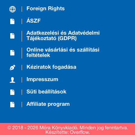
Foreign Rights
ÁSZF
Adatkezelési és Adatvédelmi
Tájékoztató (GDPR)
Online vásárlási és szállítási
feltételek
Kéziratok fogadása
Impresszum
Süti beállítások
Affiliate program
© 2018 - 2026 Móra Könyvkiadó.
Minden jog fenntartva.
Készítette: Overflow.