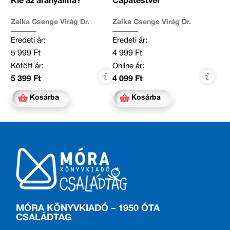
Kié az aranyalma?
Cápatestvér
Zalka Csenge Virág Dr.
Zalka Csenge Virág Dr.
Eredeti ár:
Eredeti ár:
5 999 Ft
4 999 Ft
Kötött ár:
Online ár:
5 399 Ft
4 099 Ft
Kosárba
Kosárba
MÓRA KÖNYVKIADÓ – 1950 ÓTA
CSALÁDTAG