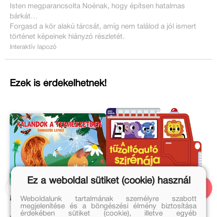
Isten megparancsolta Noénak, hogy építsen hatalmas
bárkát…
Forgasd a kör alakú tárcsát, amíg nem találod a jól ismert
történet képeinek hiányzó részletét.
Interaktív lapozó
Ezek is érdekelhetnek!
Ez a weboldal sütiket (cookie) használ
Weboldalunk tartalmának személyre szabott
Kalandok a természetben
A tűzoltóautó szirénája
megjelenítése és a böngészési élmény biztosítása
érdekében sütiket (cookie), illetve egyéb