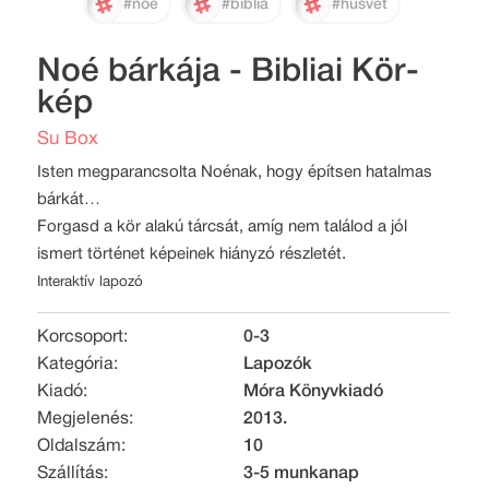
#noé
#biblia
#húsvét
Noé bárkája - Bibliai Kör-
kép
Su Box
Isten megparancsolta Noénak, hogy építsen hatalmas
bárkát…
Forgasd a kör alakú tárcsát, amíg nem találod a jól
ismert történet képeinek hiányzó részletét.
Interaktív lapozó
Korcsoport:
0-3
Kategória:
Lapozók
Kiadó:
Móra Könyvkiadó
Megjelenés:
2013.
Oldalszám:
10
Szállítás:
3-5 munkanap