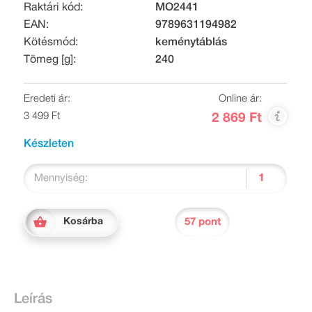
Raktári kód:
MO2441
EAN:
9789631194982
Kötésmód:
keménytáblás
Tömeg [g]:
240
Eredeti ár:
Online ár:
3 499 Ft
2 869 Ft
Készleten
Mennyiség:
57 pont
Kosárba
Leírás