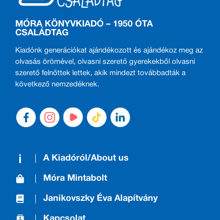
MÓRA KÖNYVKIADÓ – 1950 ÓTA
CSALÁDTAG
Kiadónk generációkat ajándékozott és ajándékoz meg az
olvasás örömével, olvasni szerető gyerekekből olvasni
szerető felnőttek lettek, akik mindezt továbbadták a
következő nemzedéknek.
A Kiadóról/About us
Móra Mintabolt
Janikovszky Éva Alapítvány
Kapcsolat