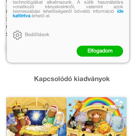
Fiona Huisman
technológiákat alkalmazunk. A sütik használatára
Eredeti ár:
vonatkozó irányelveinkről, valamint azok
testreszabási lehetőségeiről bővebb információ
ide
Eredeti ár:
3 499 Ft
kattintva
érhető el.
3 499 Ft
Kedvezményes ár:
Online ár:
2 449 Ft
2 869 Ft
Beállítások
Kosárba
Kosárba
Elfogadom
Kapcsolódó kiadványok