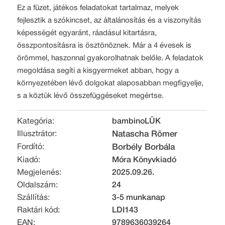
Ez a füzet, játékos feladatokat tartalmaz, melyek
fejlesztik a szókincset, az általánosítás és a viszonyítás
képességét egyaránt, ráadásul kitartásra,
összpontosításra is ösztönöznek. Már a 4 évesek is
örömmel, haszonnal gyakorolhatnak belőle. A feladatok
megoldása segíti a kisgyermeket abban, hogy a
környezetében lévő dolgokat alaposabban megfigyelje,
s a köztük lévő összefüggéseket megértse.
Kategória:
bambinoLÜK
Illusztrátor:
Natascha Römer
Fordító:
Borbély Borbála
Kiadó:
Móra Könyvkiadó
Megjelenés:
2025.09.26.
Oldalszám:
24
Szállítás:
3-5 munkanap
Raktári kód:
LDI143
EAN:
9789636039264