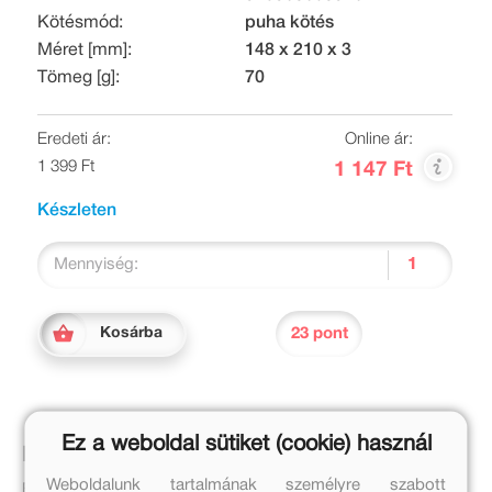
Kötésmód:
puha kötés
Méret [mm]:
148 x 210 x 3
Tömeg [g]:
70
Eredeti ár:
Online ár:
1 399 Ft
1 147 Ft
Készleten
Mennyiség:
23 pont
Kosárba
Ez a weboldal sütiket (cookie) használ
Leírás
Weboldalunk tartalmának személyre szabott
Ez a füzet, játékos feladatokat tartalmaz, melyek fejlesztik a