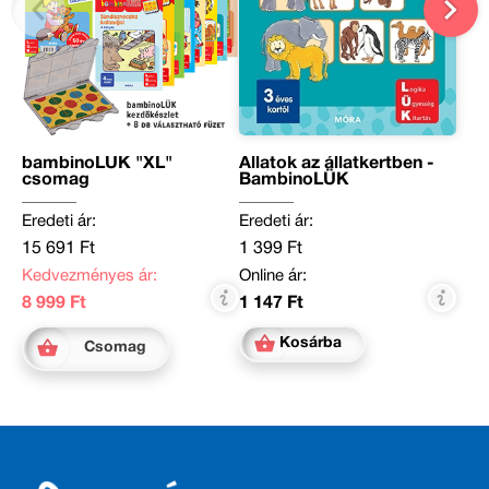
bambinoLÜK "XL"
Állatok az állatkertben -
csomag
BambinoLÜK
Eredeti ár:
Eredeti ár:
15 691 Ft
1 399 Ft
Kedvezményes ár:
Online ár:
8 999 Ft
1 147 Ft
Kosárba
Csomag