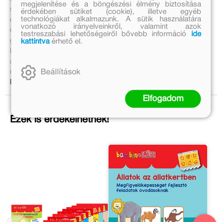
megjelenítése és a böngészési élmény biztosítása
szókincset, az általánosítás és a viszonyítás képességét
érdekében sütiket (cookie), illetve egyéb
technológiákat alkalmazunk. A sütik használatára
egyaránt, ráadásul kitartásra, összpontosításra is
vonatkozó irányelveinkről, valamint azok
ösztönöznek. Már a 4 évesek is örömmel, haszonnal
testreszabási lehetőségeiről bővebb információ
ide
gyakorolhatnak belőle. A feladatok megoldása segíti a
kattintva
érhető el.
kisgyermeket abban, hogy a környezetében lévő dolgokat
alaposabban megfigyelje, s a köztük lévő összefüggéseket
megértse.
Beállítások
Bővebben:
Elfogadom
Ezek is érdekelhetnek!