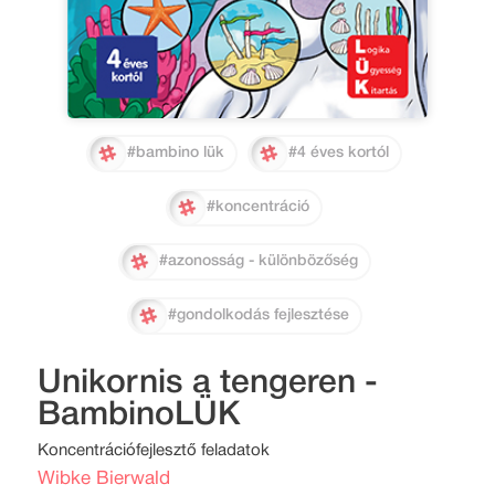
#bambino lük
#4 éves kortól
#koncentráció
#azonosság - különbözőség
#gondolkodás fejlesztése
Unikornis a tengeren -
BambinoLÜK
Koncentrációfejlesztő feladatok
Wibke Bierwald