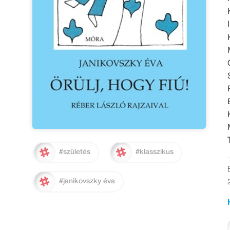
#születés
#klasszikus
#janikovszky éva