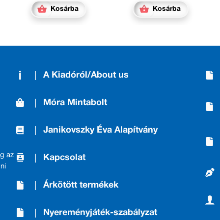
Kosárba
Kosárba
A Kiadóról/About us
Móra Mintabolt
Janikovszky Éva Alapítvány
g az
Kapcsolat
ni
Árkötött termékek
Nyereményjáték-szabályzat