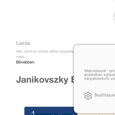
Leírás
Van, amit az ember előre megérez. Különösen akkor, ha b
mert...
Bővebben:
Weboldalunk tar
érdekében sütiket
Janikovszky Éva továb
irányelveinkről, 
Beállítások