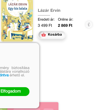
Lázár Ervin
Eredeti ár:
Online ár:
3 499 Ft
2 869 Ft
Kosárba
mény biztosítása
nálatára vonatkozó
tintva
érhető el.
űvei
Elfogadom