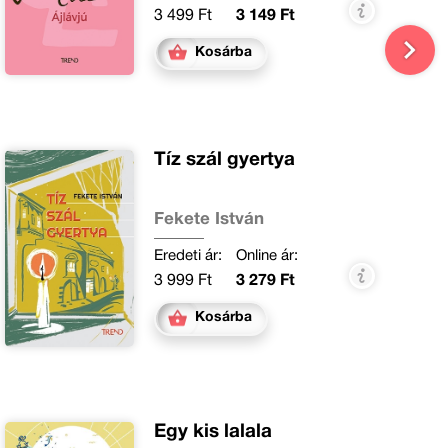
3 499 Ft
3 149 Ft
Kosárba
Tíz szál gyertya
Fekete István
Eredeti ár:
Online ár:
3 999 Ft
3 279 Ft
Kosárba
Egy kis lalala