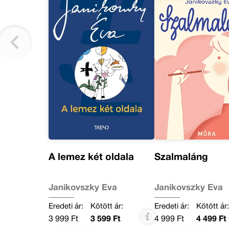
A lemez két oldala
Szalmaláng
Janikovszky Éva
Janikovszky Éva
Eredeti ár:
Kötött ár:
Eredeti ár:
Kötött ár
3 999 Ft
3 599 Ft
4 999 Ft
4 499 Ft