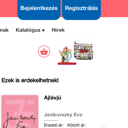
Bejelentkezés
Regisztrálás
nak
Katalógus
Hírek
Ezek is érdekelhetnek!
Ájlávjú
Janikovszky Éva
Eredeti ár:
Kötött ár: