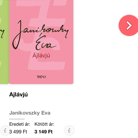
Ájlávjú
Janikovszky Éva
Eredeti ár:
Kötött ár:
3 499 Ft
3 149 Ft