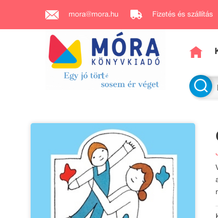
mora@mora.hu
Fizetés és szállítás