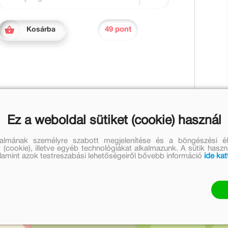
49 pont
Kosárba
abát vár. Nem is akartam előre megtudni, hogy mi lesz,
Ez a weboldal sütiket (cookie) használ
talmának személyre szabott megjelenítése és a böngészési él
 (cookie), illetve egyéb technológiákat alkalmazunk. A sütik hasz
bi művei
valamint azok testreszabási lehetőségeiről bővebb információ
ide kat
Réber László további m