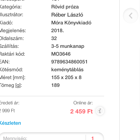
Kategória:
Rövid próza
Illusztrátor:
Réber László
Kiadó:
Móra Könyvkiadó
Megjelenés:
2018.
Oldalszám:
32
Szállítás:
3-5 munkanap
Raktári kód:
MO3646
EAN:
9789634860051
Kötésmód:
keménytáblás
Méret [mm]:
155 x 205 x 8
Tömeg [g]:
189
Eredeti ár:
Online ár:
2 999 Ft
2 459 Ft
Készleten
Mennyiség: