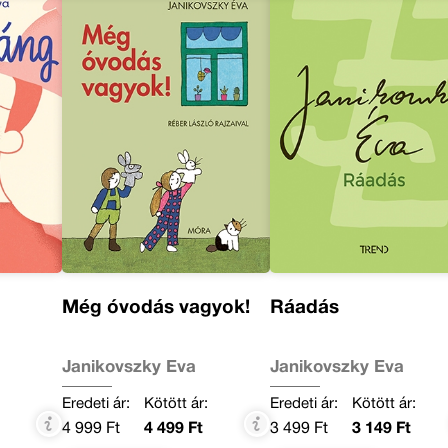
Még óvodás vagyok!
Ráadás
Janikovszky Éva
Janikovszky Éva
:
Eredeti ár:
Kötött ár:
Eredeti ár:
Kötött ár:
4 999 Ft
4 499 Ft
3 499 Ft
3 149 Ft