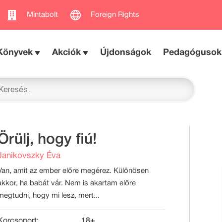
Mintabolt
Foreign Rights
Könyvek
Akciók
Újdonságok
Pedagógusok
Örülj, hogy fiú!
Janikovszky Éva
Van, amit az ember előre megérez. Különösen
akkor, ha babát vár. Nem is akartam előre
megtudni, hogy mi lesz, mert...
Korcsoport:
18+