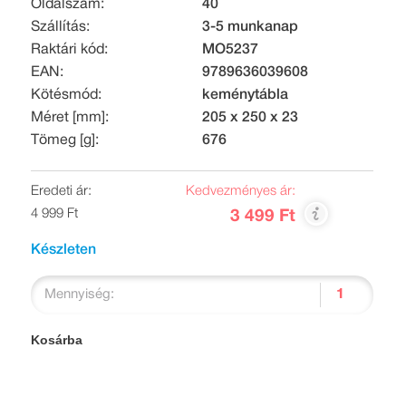
Oldalszám:
40
Szállítás:
3-5 munkanap
Raktári kód:
MO5237
EAN:
9789636039608
Kötésmód:
keménytábla
Méret [mm]:
205 x 250 x 23
Tömeg [g]:
676
Eredeti ár:
Kedvezményes ár:
4 999 Ft
3 499 Ft
Készleten
Mennyiség:
Kosárba