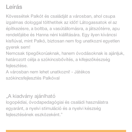
Leírás
Kövessétek Palkót és családját a városban, ahol csupa
izgalmas dologgal tölthetitek az időt! Látogassatok el az
építkezésre, a boltba, a vasútállomásra, a játszótérre, apu
rendelőjébe és Hanna néni kiállítására. Egy ilyen kíváncsi
kisfiúval, mint Palkó, biztosan nem fog unatkozni egyetlen
gyerek sem!
Nemcsak tipegőkorúaknak, hanem óvodásoknak is ajánljuk,
határozott célja a szókincsbővítés, a kifejezőkészség
fejlesztése.
A városban nem lehet unatkozni! - Játékos
szókincsfejlesztés Palkóval
„A kiadvány ajánlható
logopédiai, óvodapedagógiai és családi használatra
egyaránt, a nyelvi stimuláció és a nyelvi készség
fejlesztésének eszközeként.”