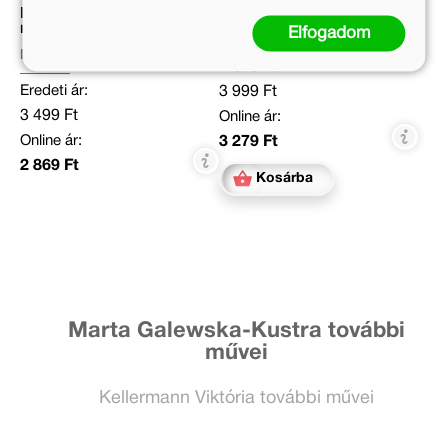
Minna és Róka - Alvós
Bing - Kincskeresés
mesék
Elfogadom
Mészöly Ágnes
Eredeti ár:
Eredeti ár:
3 999 Ft
3 499 Ft
Online ár:
Online ár:
3 279 Ft
2 869 Ft
Kosárba
Marta Galewska-Kustra további
művei
Kellermann Viktória további művei