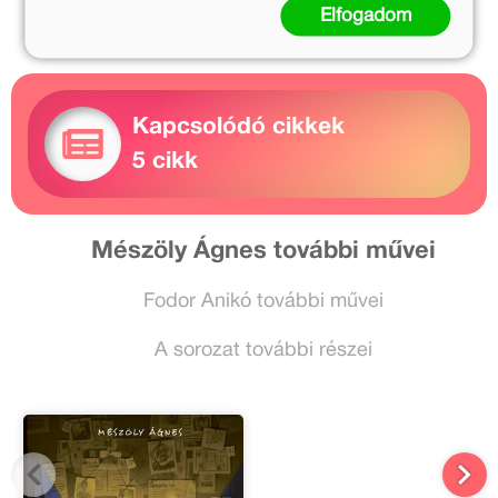
Elfogadom
Kapcsolódó cikkek
5 cikk
Mészöly Ágnes további művei
Fodor Anikó további művei
A sorozat további részei