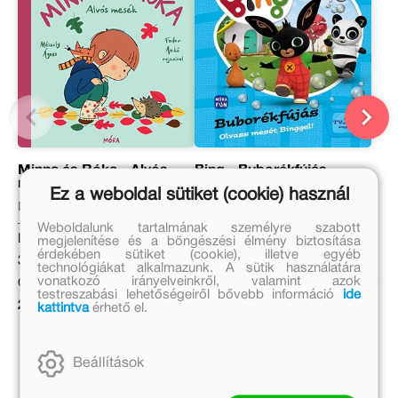
Minna és Róka - Alvós
Bing - Buborékfújás
mesék
Ez a weboldal sütiket (cookie) használ
Mészöly Ágnes
Eredeti ár:
Weboldalunk tartalmának személyre szabott
Eredeti ár:
2 499 Ft
megjelenítése és a böngészési élmény biztosítása
érdekében sütiket (cookie), illetve egyéb
3 499 Ft
Online ár:
technológiákat alkalmazunk. A sütik használatára
vonatkozó irányelveinkről, valamint azok
Online ár:
2 049 Ft
testreszabási lehetőségeiről bővebb információ
ide
2 869 Ft
kattintva
érhető el.
Kosárba
Beállítások