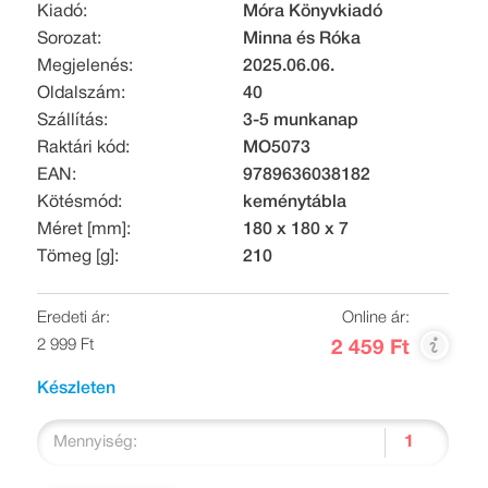
Kiadó:
Móra Könyvkiadó
Sorozat:
Minna és Róka
Megjelenés:
2025.06.06.
Oldalszám:
40
Szállítás:
3-5 munkanap
Raktári kód:
MO5073
EAN:
9789636038182
Kötésmód:
keménytábla
Méret [mm]:
180 x 180 x 7
Tömeg [g]:
210
Eredeti ár:
Online ár:
2 999 Ft
2 459 Ft
Készleten
Mennyiség: