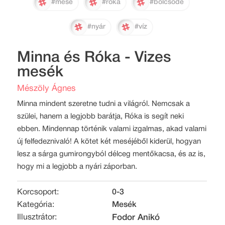
#mese
#róka
#bölcsőde
#nyár
#víz
Minna és Róka - Vizes
mesék
Mészöly Ágnes
Minna mindent szeretne tudni a világról. Nemcsak a
szülei, hanem a legjobb barátja, Róka is segít neki
ebben. Mindennap történik valami izgalmas, akad valami
új felfedeznivaló! A kötet két meséjéből kiderül, hogyan
lesz a sárga gumirongyból délceg mentőkacsa, és az is,
hogy mi a legjobb a nyári záporban.
Korcsoport:
0-3
Kategória:
Mesék
Illusztrátor:
Fodor Anikó