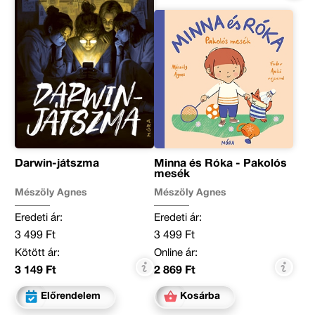
Darwin-játszma
Minna és Róka - Pakolós
mesék
Mészöly Ágnes
Mészöly Ágnes
Eredeti ár:
Eredeti ár:
3 499 Ft
3 499 Ft
Kötött ár:
Online ár:
3 149 Ft
2 869 Ft
Előrendelem
Kosárba