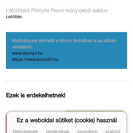
Letölthető Pöttyös Panni–könyvjelző sablon
Letöltés
Kiadványunk elérhető e-könyv formában is az alábbi
oldalakon:
www.ekonyv.hu
https://www.book24.hu
Ezek is érdekelhetnek!
Ez a weboldal sütiket (cookie) használ
Weboldalunk tartalmának személyre szabott