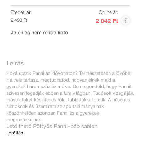
Eredeti ár:
Online ár:
2 490 Ft
2 042 Ft
Jelenleg nem rendelhető
Leírás
Hová utazik Panni az idővonaton? Természetesen a jövőbe!
Ha vele tartasz, megtudhatod, hogyan élnek majd a
gyerekek háromszáz év múlva. De ne gondold, hogy Pannit
szívesen fogadják ebben a fura világban. Tudósok vizsgálják,
másolatokat készítenek róla, tablettákkal etetik. A hűséges
állatoknak és Szemiramisz apó találmányainak
köszönhetően azonban Panni és a gyerekek
megmenekülnek.
Letölthető Pöttyös Panni–báb sablon
Letöltés