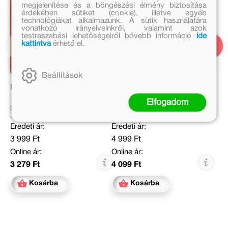
megjelenítése és a böngészési élmény biztosítása
érdekében sütiket (cookie), illetve egyéb
technológiákat alkalmazunk. A sütik használatára
vonatkozó irányelveinkről, valamint azok
testreszabási lehetőségeiről bővebb információ
ide
kattintva
érhető el.
Beállítások
Pöttyös Panni
Mi ketten
Elfogadom
Szepes Mária
Michael Engler
Eredeti ár:
Eredeti ár:
3 999 Ft
4 999 Ft
Online ár:
Online ár:
3 279 Ft
4 099 Ft
Kosárba
Kosárba