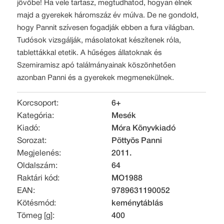
jövőbe! Ha vele tartasz, megtudhatod, hogyan élnek
majd a gyerekek háromszáz év múlva. De ne gondold,
hogy Pannit szívesen fogadják ebben a fura világban.
Tudósok vizsgálják, másolatokat készítenek róla,
tablettákkal etetik. A hűséges állatoknak és
Szemiramisz apó találmányainak köszönhetően
azonban Panni és a gyerekek megmenekülnek.
Korcsoport:
6+
Kategória:
Mesék
Kiadó:
Móra Könyvkiadó
Sorozat:
Pöttyös Panni
Megjelenés:
2011.
Oldalszám:
64
Raktári kód:
MO1988
EAN:
9789631190052
Kötésmód:
keménytáblás
Tömeg [g]:
400