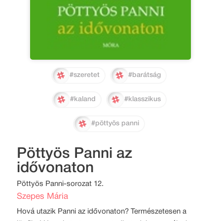
#szeretet
#barátság
#kaland
#klasszikus
#pöttyös panni
Pöttyös Panni az
idővonaton
Pöttyös Panni-sorozat 12.
Szepes Mária
Hová utazik Panni az idővonaton? Természetesen a