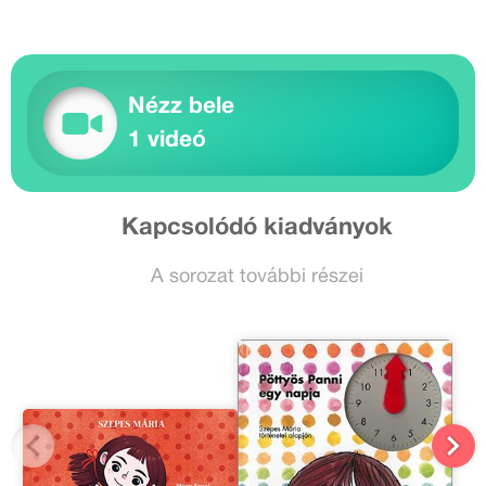
Nézz bele
1 videó
Kapcsolódó kiadványok
A sorozat további részei