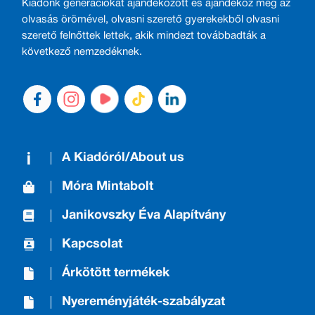
Kiadónk generációkat ajándékozott és ajándékoz meg az
olvasás örömével, olvasni szerető gyerekekből olvasni
szerető felnőttek lettek, akik mindezt továbbadták a
következő nemzedéknek.
A Kiadóról/About us
Móra Mintabolt
Janikovszky Éva Alapítvány
Kapcsolat
Árkötött termékek
Nyereményjáték-szabályzat