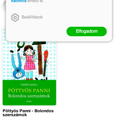
kattintva
érhető el.
Kosárba
Beállítások
Elfogadom
Pöttyös Panni - Bolondos
szerszámok