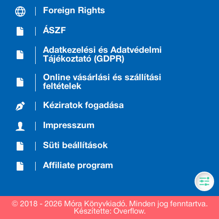
Foreign Rights
ÁSZF
Adatkezelési és Adatvédelmi
Tájékoztató (GDPR)
Online vásárlási és szállítási
feltételek
Kéziratok fogadása
Impresszum
Süti beállítások
Affiliate program
© 2018 - 2026 Móra Könyvkiadó.
Minden jog fenntartva.
Készítette: Overflow.