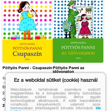
Pöttyös Panni - Csupaszín
Pöttyös Panni az
idővonaton
Szepes Mária
Szepes Mária
Ez a weboldal sütiket (cookie) használ
Eredeti ár:
Eredeti ár:
Weboldalunk tartalmának személyre szabott
megjelenítése és a böngészési élmény biztosítása
2 699 Ft
2 490 Ft
érdekében sütiket (cookie), illetve egyéb
Online ár:
Online ár:
technológiákat alkalmazunk. A sütik használatára
vonatkozó irányelveinkről, valamint azok
2 213 Ft
2 042 Ft
testreszabási lehetőségeiről bővebb információ
ide