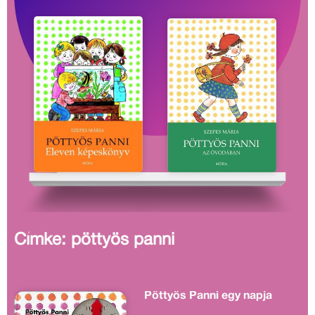
Címke: pöttyös panni
Pöttyös Panni egy napja