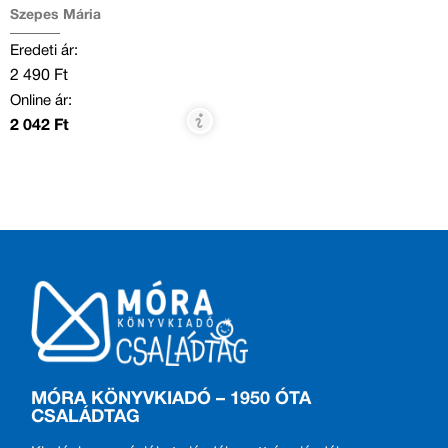
Szepes Mária
Eredeti ár:
2 490 Ft
Online ár:
2 042 Ft
MÓRA KÖNYVKIADÓ – 1950 ÓTA
CSALÁDTAG