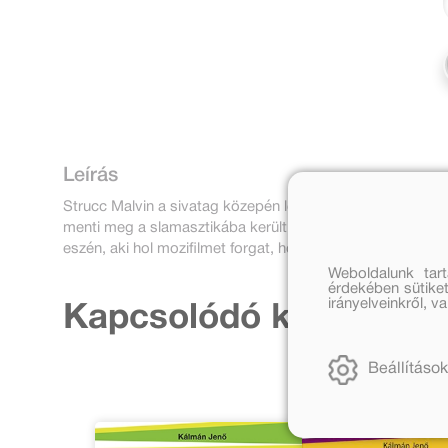
Leírás
Strucc Malvin a sivatag közepén lenyel egy vekkerórát, 
menti meg a slamasztikába került Siccet. Róka Rudi, Pont
eszén, aki hol mozifilmet forgat, hol a legképtelenebb ötlet
Weboldalunk tar
érdekében sütiket
irányelveinkről, 
Kapcsolódó kiadványo
Beállítások