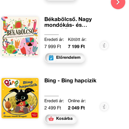
Békabölcső. Nagy
mondókás- és
verseskönyv a
legkisebbeknek
Eredeti ár:
Kötött ár:
7 999 Ft
7 199 Ft
Előrendelem
Bing - Bing hapcizik
Eredeti ár:
Online ár:
2 499 Ft
2 049 Ft
Kosárba