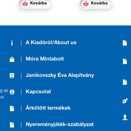
Kosárba
Kosárba
A Kiadóról/About us
Móra Mintabolt
Janikovszky Éva Alapítvány
g az
Kapcsolat
ni
Árkötött termékek
Nyereményjáték-szabályzat