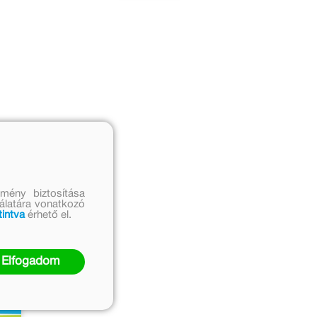
mény biztosítása
nálatára vonatkozó
tintva
érhető el.
Elfogadom