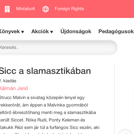
Mintabolt
Foreign Rights
Könyvek
Akciók
Újdonságok
Pedagógusok
Sicc a slamasztikában
2. kiadás
Kálmán Jenő
Strucc Malvin a sivatag közepén lenyel egy
vekkerórát, ám éppen a Malvinka gyomrából
feltörő ébresztőhang menti meg a slamasztikába
került Siccet. Róka Rudi, Ponty Kelemen és
Kakukk Rézi sem jár túl a furfangos Sicc eszén, aki