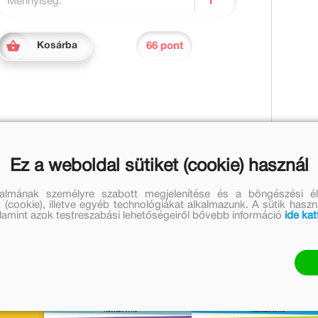
Mennyiség:
66 pont
Kosárba
ám éppen a Malvinka gyomrából feltörő ébresztőhang
y Kelemen és Kakukk Rézi sem jár túl a furfangos Sicc
Ez a weboldal sütiket (cookie) használ
ekkel segít bajba jutott barátain.
talmának személyre szabott megjelenítése és a böngészési él
 (cookie), illetve egyéb technológiákat alkalmazunk. A sütik hasz
valamint azok testreszabási lehetőségeiről bővebb információ
ide kat
k