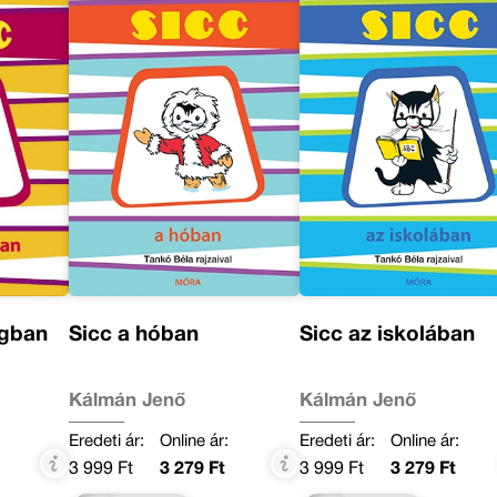
ágban
Sicc a hóban
Sicc az iskolában
Kálmán Jenő
Kálmán Jenő
Eredeti ár:
Online ár:
Eredeti ár:
Online ár:
3 999 Ft
3 279 Ft
3 999 Ft
3 279 Ft