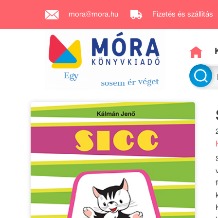
mora@mora.hu
Fizetés és szállítás