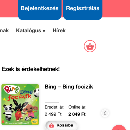
Bejelentkezés
Regisztrálás
nak
Katalógus
Hírek
Ezek is érdekelhetnek!
Bing – Bing focizik
Eredeti ár:
Online ár:
2 499 Ft
2 049 Ft
Kosárba