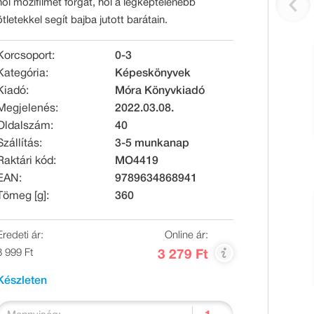
hol mozifilmet forgat, hol a legképtelenebb
ötletekkel segít bajba jutott barátain.
Korcsoport:
0-3
Kategória:
Képeskönyvek
Kiadó:
Móra Könyvkiadó
Megjelenés:
2022.03.08.
Oldalszám:
40
Szállítás:
3-5 munkanap
Raktári kód:
MO4419
EAN:
9789634868941
Tömeg [g]:
360
Eredeti ár:
Online ár:
3 999 Ft
3 279 Ft
Készleten