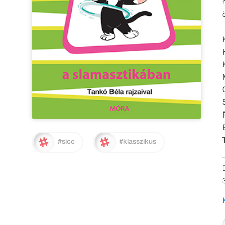
#sicc
#klasszikus