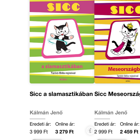
Sicc a slamasztikában
Sicc Meseorsz
Kálmán Jenő
Kálmán Jenő
Eredeti ár:
Online ár:
Eredeti ár:
Online ár:
3 999 Ft
3 279 Ft
2 999 Ft
2 459 Ft