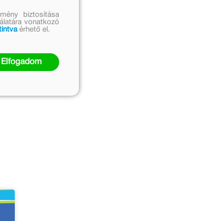
mény biztosítása
nálatára vonatkozó
tintva
érhető el.
Elfogadom