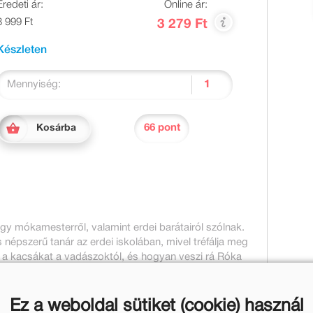
Eredeti ár:
Online ár:
3 999 Ft
3 279 Ft
Készleten
Mennyiség:
66 pont
Kosárba
gy mókamesterről, valamint erdei barátairól szólnak.
népszerű tanár az erdei iskolában, mivel tréfálja meg
 a kacsákat a vadászoktól, és hogyan veszi rá Róka
Ez a weboldal sütiket (cookie) használ