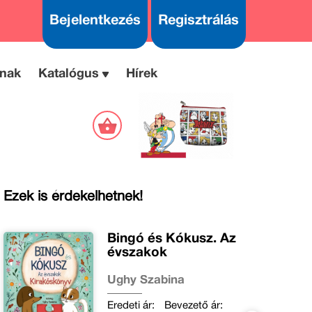
Bejelentkezés
Regisztrálás
nak
Katalógus
Hírek
Ezek is érdekelhetnek!
Bingó és Kókusz. Az
évszakok
Ughy Szabina
Eredeti ár:
Bevezető ár: