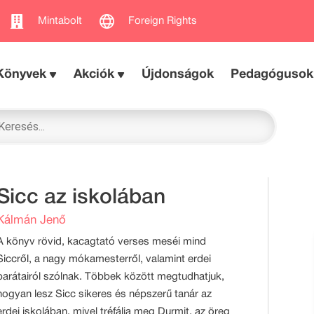
Mintabolt
Foreign Rights
Könyvek
Akciók
Újdonságok
Pedagógusok
Sicc az iskolában
Kálmán Jenő
A könyv rövid, kacagtató verses meséi mind
Siccről, a nagy mókamesterről, valamint erdei
barátairól szólnak. Többek között megtudhatjuk,
hogyan lesz Sicc sikeres és népszerű tanár az
erdei iskolában, mivel tréfálja meg Durmit, az öreg