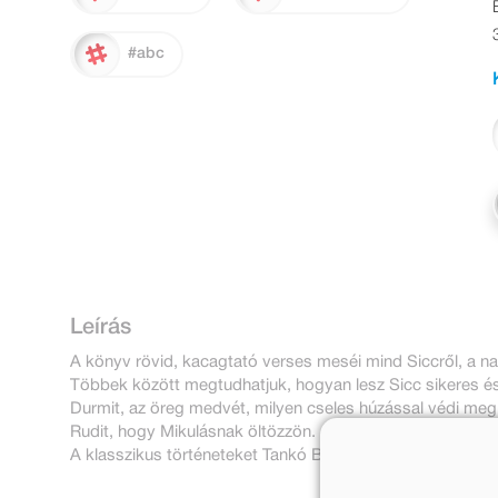
#abc
Leírás
A könyv rövid, kacagtató verses meséi mind Siccről, a na
Többek között megtudhatjuk, hogyan lesz Sicc sikeres és 
Durmit, az öreg medvét, milyen cseles húzással védi meg
Rudit, hogy Mikulásnak öltözzön.
A klasszikus történeteket Tankó Béla illusztrálta.