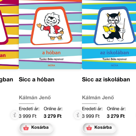
ágban
Sicc a hóban
Sicc az iskolában
Kálmán Jenő
Kálmán Jenő
Eredeti ár:
Online ár:
Eredeti ár:
Online ár:
3 999 Ft
3 279 Ft
3 999 Ft
3 279 Ft
Kosárba
Kosárba