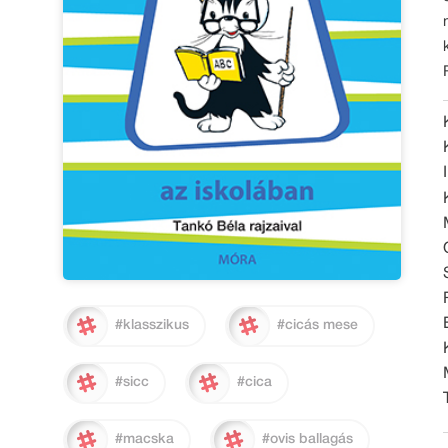
#klasszikus
#cicás mese
#sicc
#cica
#macska
#ovis ballagás