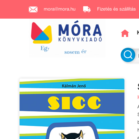
mora@mora.hu
Fizetés és szállítás