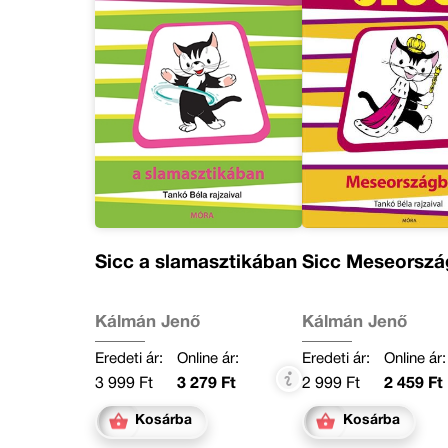
Sicc a slamasztikában
Sicc Meseorsz
Kálmán Jenő
Kálmán Jenő
Eredeti ár:
Online ár:
Eredeti ár:
Online ár:
3 999 Ft
3 279 Ft
2 999 Ft
2 459 Ft
Kosárba
Kosárba