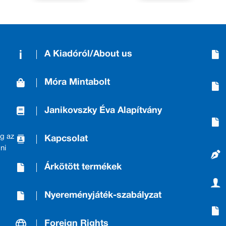
A Kiadóról/About us
Móra Mintabolt
Janikovszky Éva Alapítvány
g az
Kapcsolat
ni
Árkötött termékek
Nyereményjáték-szabályzat
Foreign Rights