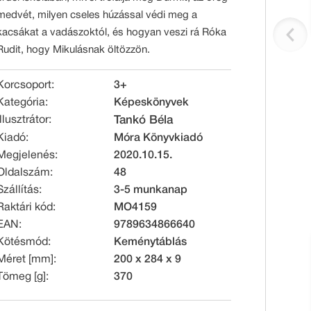
medvét, milyen cseles húzással védi meg a
kacsákat a vadászoktól, és hogyan veszi rá Róka
Rudit, hogy Mikulásnak öltözzön.
Korcsoport:
3+
Kategória:
Képeskönyvek
Illusztrátor:
Tankó Béla
Kiadó:
Móra Könyvkiadó
Megjelenés:
2020.10.15.
Oldalszám:
48
Szállítás:
3-5 munkanap
Raktári kód:
MO4159
EAN:
9789634866640
Kötésmód:
Keménytáblás
Méret [mm]:
200 x 284 x 9
Tömeg [g]:
370