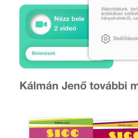
Weboldalunk tar
érdekében sütiket
irányelveinkről, 
Nézz bele
2 videó
Beállítások
Belenézek
Kálmán Jenő további 