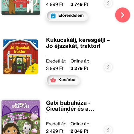
4 999 Ft
3 749 Ft
Előrendelem
Kukucskálj, keresgélj! –
Jó éjszakát, traktor!
Eredeti ár:
Online ár:
3 999 Ft
3 279 Ft
Kosárba
Gabi babaháza -
Cicatündér és a
kertvarázs
Eredeti ár:
Online ár:
2 499 Ft
2 049 Ft