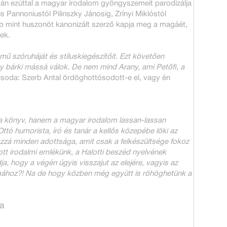
án ezúttal a magyar irodalom gyöngyszemeit parodizálja
Pannoniustól Pilinszky Jánosig, Zrínyi Miklóstól
b mint huszonöt kanonizált szerző kapja meg a magáét,
nek.
ű szóruháját és stíluskiegészítőit. Ezt követően
y bárki mássá válok. De nem mind Arany, ami Petőfi, a
csoda: Szerb Antal ördöghottósodott-e el, vagy én
z a könyv, hanem a magyar irodalom lassan-lassan
ó humorista, író és tanár a kellős közepébe löki az
zzá minden adottsága, amit csak a felkészültsége fokoz
rott irodalmi emlékünk, a Halotti beszéd nyelvének
ja, hogy a végén úgyis visszajut az elejére, vagyis az
ágához?! Na de hogy közben még együtt is röhöghetünk a
a