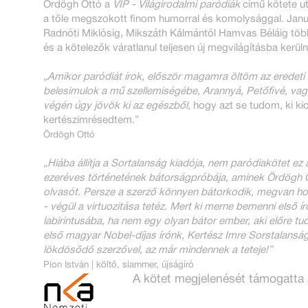
Ördögh Ottó a
VIP - Világirodalmi paródiák
című kötete ut
a tőle megszokott finom humorral és komolysággal. Janus 
Radnóti Miklósig, Mikszáth Kálmántól Hamvas Béláig töb
és a kötelezők váratlanul teljesen új megvilágításba kerül
„Amikor paródiát írok, először magamra öltöm az eredeti m
belesimulok a mű szellemiségébe, Arannyá, Petőfivé, vag
végén úgy jövök ki az egészből,
hogy azt se tudom, ki ki
kertészimrésedtem.”
Ördögh Ottó
„Hiába állítja a Sortalanság kiadója, nem paródiakötet e
ezeréves történetének bátorságpróbája, aminek Ördögh Ott
olvasót. Persze a szerző könnyen bátorkodik, megvan ho
- végül a virtuozitása tetéz. Mert ki merne bemenni első í
labirintusába, ha nem egy olyan bátor ember, aki előre tud
első magyar Nobel-díjas írónk, Kertész Imre Sorstalans
lökdösődő szerzővel, az már mindennek a teteje!”
Pion István | költő, slammer, újságíró
A kötet megjelenését támogatta 