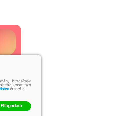
ó
mény biztosítása
nálatára vonatkozó
tintva
érhető el.
Elfogadom