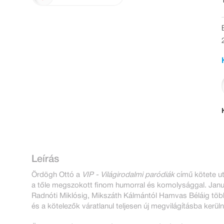
Leírás
Ördögh Ottó a
VIP - Világirodalmi paródiák
című kötete ut
a tőle megszokott finom humorral és komolysággal. Janus 
Radnóti Miklósig, Mikszáth Kálmántól Hamvas Béláig töb
és a kötelezők váratlanul teljesen új megvilágításba kerül