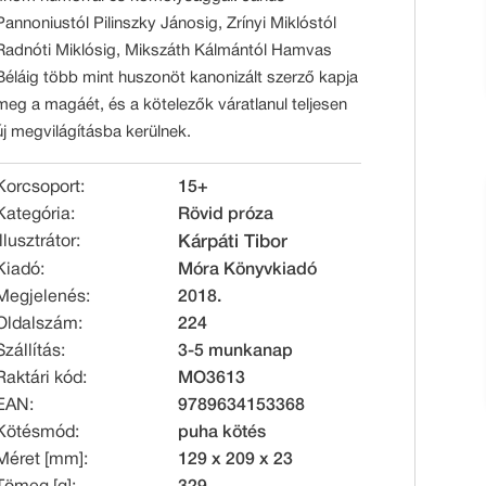
Pannoniustól Pilinszky Jánosig, Zrínyi Miklóstól
Radnóti Miklósig, Mikszáth Kálmántól Hamvas
Béláig több mint huszonöt kanonizált szerző kapja
meg a magáét, és a kötelezők váratlanul teljesen
új megvilágításba kerülnek.
Korcsoport:
15+
Kategória:
Rövid próza
Illusztrátor:
Kárpáti Tibor
Kiadó:
Móra Könyvkiadó
Megjelenés:
2018.
Oldalszám:
224
Szállítás:
3-5 munkanap
Raktári kód:
MO3613
EAN:
9789634153368
Kötésmód:
puha kötés
Méret [mm]:
129 x 209 x 23