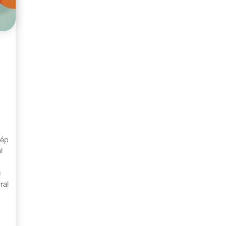
zép
l
ű
ral