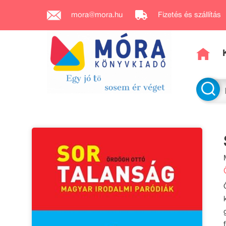
mora@mora.hu
Fizetés és szállítás