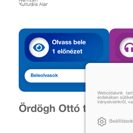
Olvass bele
1 előnézet
Beleolvasok
Beleh
Weboldalunk tar
érdekében sütiket
irányelveinkről, 
Ördögh Ottó további m
Beállítások