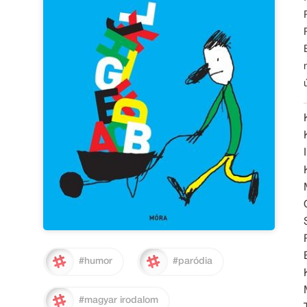
#humor
#paródia
#magyar irodalom