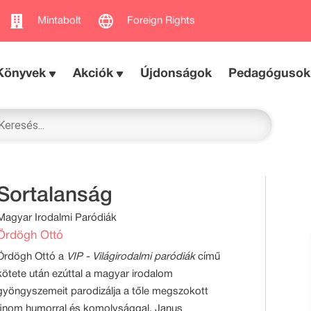
Mintabolt
Foreign Rights
Könyvek
Akciók
Újdonságok
Pedagógusok
Sortalanság
Magyar Irodalmi Paródiák
Ördögh Ottó
Ördögh Ottó a
VIP - Világirodalmi paródiák
című
kötete után ezúttal a magyar irodalom
gyöngyszemeit parodizálja a tőle megszokott
finom humorral és komolysággal. Janus