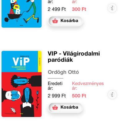
ár:
ár:
2 499 Ft
300 Ft
Kosárba
VIP - Világirodalmi
paródiák
Ördögh Ottó
Eredeti
Kedvezményes
ár:
ár:
2 999 Ft
500 Ft
Kosárba