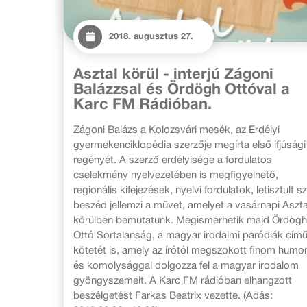
2018. augusztus 27.
Asztal körül - interjú Zágoni
Balázzsal és Ördögh Ottóval a
Karc FM Rádióban.
Zágoni Balázs a Kolozsvári mesék, az Erdélyi
gyermekenciklopédia szerzője megírta első ifjúsági
regényét. A szerző erdélyisége a fordulatos
cselekmény nyelvezetében is megfigyelhető,
regionális kifejezések, nyelvi fordulatok, letisztult s
beszéd jellemzi a művet, amelyet a vasárnapi Aszta
körülben bemutatunk. Megismerhetik majd Ördögh
Ottó Sortalanság, a magyar irodalmi paródiák cím
kötetét is, amely az írótól megszokott finom humor
és komolysággal dolgozza fel a magyar irodalom
gyöngyszemeit. A Karc FM rádióban elhangzott
beszélgetést Farkas Beatrix vezette. (Adás: