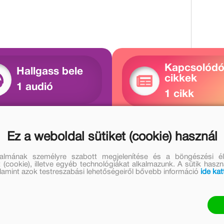
Kapcsolód
Hallgass bele
cikkek
1 audió
1 cikk
allgatok
Megnézem
Ez a weboldal sütiket (cookie) használ
talmának személyre szabott megjelenítése és a böngészési él
 (cookie), illetve egyéb technológiákat alkalmazunk. A sütik hasz
valamint azok testreszabási lehetőségeiről bővebb információ
ide kat
űvei
Kárpáti Tibor további művei