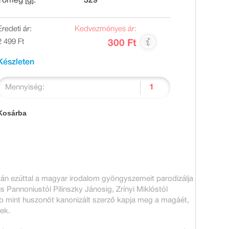
Tömeg [g]:
329
Eredeti ár:
Kedvezményes ár:
2 499 Ft
300 Ft
Készleten
Mennyiség:
Kosárba
án ezúttal a magyar irodalom gyöngyszemeit parodizálja
Pannoniustól Pilinszky Jánosig, Zrínyi Miklóstól
b mint huszonöt kanonizált szerző kapja meg a magáét,
nek.