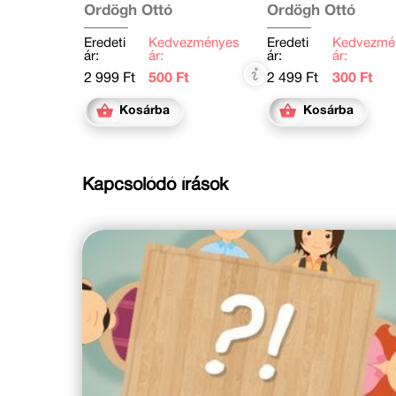
Ördögh Ottó
Ördögh Ottó
Eredeti
Kedvezményes
Eredeti
Kedvezmé
ár:
ár:
ár:
ár:
2 999 Ft
500 Ft
2 499 Ft
300 Ft
Kosárba
Kosárba
Kapcsolódó írások