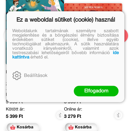
Ez a weboldal sütiket (cookie) használ
Weboldalunk tartalmának személyre szabott
megjelenítése és a böngészési élmény biztosítása
érdekében sütiket (cookie), illetve egyéb
technológiákat alkalmazunk. A sütik használatára
vonatkozó irányelveinkről, valamint azok
testreszabási lehetőségeiről bővebb információ
ide
kattintva
érhető el.
Kié az aranyalma?
Pöttyös Panni
Beállítások
Zalka Csenge Virág Dr.
Szepes Mária
Elfogadom
Eredeti ár:
Eredeti ár:
5 999 Ft
3 999 Ft
Kötött ár:
Online ár:
5 399 Ft
3 279 Ft
Kosárba
Kosárba