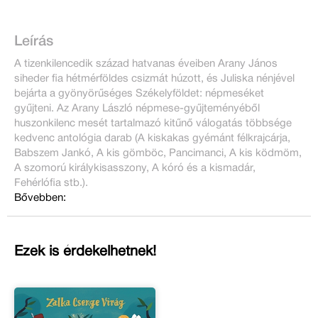
Leírás
A tizenkilencedik század hatvanas éveiben Arany János
siheder fia hétmérföldes csizmát húzott, és Juliska nénjével
bejárta a gyönyörűséges Székelyföldet: népmeséket
gyűjteni. Az Arany László népmese-gyűjteményéből
huszonkilenc mesét tartalmazó kitűnő válogatás többsége
kedvenc antológia darab (A kiskakas gyémánt félkrajcárja,
Babszem Jankó, A kis gömböc, Pancimanci, A kis ködmöm,
A szomorú királykisasszony, A kóró és a kismadár,
Fehérlófia stb.).
Bővebben:
Ezek is érdekelhetnek!