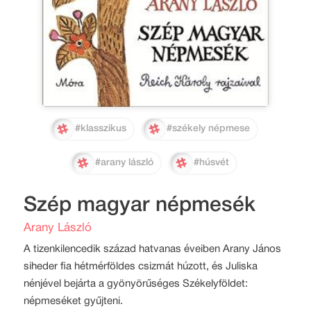
#klasszikus
#székely népmese
#arany lászló
#húsvét
Szép magyar népmesék
Arany László
A tizenkilencedik század hatvanas éveiben Arany János
siheder fia hétmérföldes csizmát húzott, és Juliska
nénjével bejárta a gyönyörűséges Székelyföldet:
népmeséket gyűjteni.