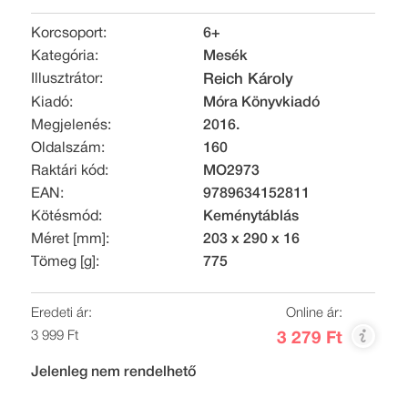
Korcsoport:
6+
Kategória:
Mesék
Illusztrátor:
Reich Károly
Kiadó:
Móra Könyvkiadó
Megjelenés:
2016.
Oldalszám:
160
Raktári kód:
MO2973
EAN:
9789634152811
Kötésmód:
Keménytáblás
Méret [mm]:
203 x 290 x 16
Tömeg [g]:
775
Eredeti ár:
Online ár:
3 999 Ft
3 279 Ft
Jelenleg nem rendelhető