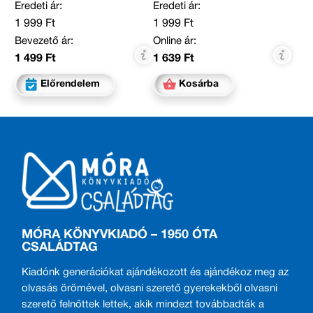
Eredeti ár:
Eredeti ár:
1 999 Ft
1 999 Ft
Bevezető ár:
Online ár:
1 499 Ft
1 639 Ft
Előrendelem
Kosárba
MÓRA KÖNYVKIADÓ – 1950 ÓTA
CSALÁDTAG
Kiadónk generációkat ajándékozott és ajándékoz meg az
olvasás örömével, olvasni szerető gyerekekből olvasni
szerető felnőttek lettek, akik mindezt továbbadták a