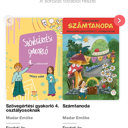
A sorozat további részei
Szövegértési gyakorló 4.
Számtanoda
osztályosoknak
Madar Emőke
Madar Emőke