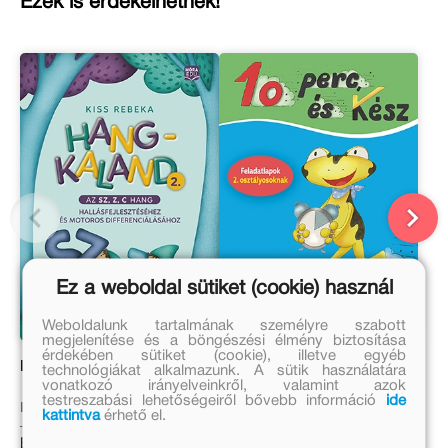
Ezek is érdekelhetnek!
Ez a weboldal sütiket (cookie) használ
Weboldalunk tartalmának személyre szabott
megjelenítése és a böngészési élmény biztosítása
érdekében sütiket (cookie), illetve egyéb
Hangkaland 2.
10 perc, és kész
technológiákat alkalmazunk. A sütik használatára
vonatkozó irányelveinkről, valamint azok
testreszabási lehetőségeiről bővebb információ
ide
Kiss Rebeka
Borbély Borbála
kattintva
érhető el.
Eredeti ár:
Eredeti ár: