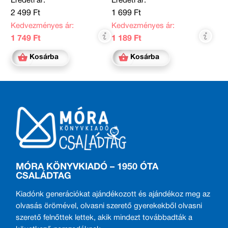
Eredeti ár:
Eredeti ár:
2 499 Ft
1 699 Ft
Kedvezményes ár:
Kedvezményes ár:
1 749 Ft
1 189 Ft
Kosárba
Kosárba
MÓRA KÖNYVKIADÓ – 1950 ÓTA
CSALÁDTAG
Kiadónk generációkat ajándékozott és ajándékoz meg az
olvasás örömével, olvasni szerető gyerekekből olvasni
szerető felnőttek lettek, akik mindezt továbbadták a