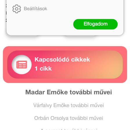
2 999 Ft
1 999 Ft
Beállítások
Kötött ár:
Kedvezményes ár:
2 699 Ft
1 399 Ft
Elfogadom
Kosárba
Kosárba
Kapcsolódó cikkek
1 cikk
Madar Emőke további művei
Várfalvy Emőke további művei
Orbán Orsolya további művei