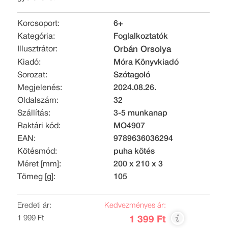
Korcsoport:
6+
Kategória:
Foglalkoztatók
Illusztrátor:
Orbán Orsolya
Kiadó:
Móra Könyvkiadó
Sorozat:
Szótagoló
Megjelenés:
2024.08.26.
Oldalszám:
32
Szállítás:
3-5 munkanap
Raktári kód:
MO4907
EAN:
9789636036294
Kötésmód:
puha kötés
Méret [mm]:
200 x 210 x 3
Tömeg [g]:
105
Eredeti ár:
Kedvezményes ár:
1 999 Ft
1 399 Ft