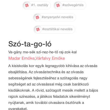
#1. osztály
#szövegértés
#anyanyelvi nevelés
#esztétikai nevelés
Szó-ta-go-ló
Va-gány me-sék szí-nez-he-tő raj-zok-kal
Madar Emőke
Várfalvy Emőke
,
A kisiskolás kor egyik legnagyobb kihívása az olvasás
elsajátítása. Az olvasástechnika és az olvasás
sebességének fejlesztéséhez a szótagolás nagy
segítséget ad az olvasással még csak barátkozó
kisdiákoknak. A rövid, szótagolt mesék mellett a bájos
rajzok színezése, a játékos feladatok sikerélményt
nyújtanak, amik további olvasásra ösztönzik a
gyerekeket.