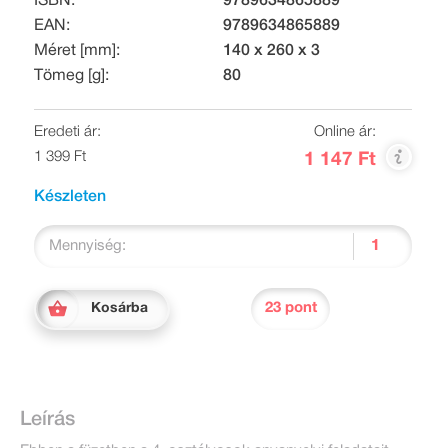
ISBN:
9789634865889
EAN:
9789634865889
Méret [mm]:
140 x 260 x 3
Tömeg [g]:
80
Eredeti ár:
Online ár:
1 399 Ft
1 147 Ft
Készleten
Mennyiség:
23 pont
Kosárba
Leírás