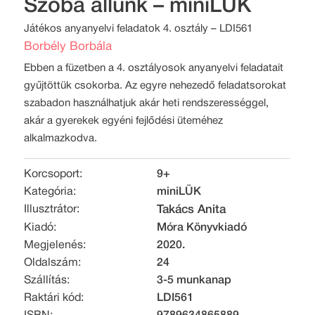
Szóba állunk – miniLÜK
Játékos anyanyelvi feladatok 4. osztály – LDI561
Borbély Borbála
Ebben a füzetben a 4. osztályosok anyanyelvi feladatait
gyűjtöttük csokorba. Az egyre nehezedő feladatsorokat
szabadon használhatjuk akár heti rendszerességgel,
akár a gyerekek egyéni fejlődési üteméhez
alkalmazkodva.
Korcsoport:
9+
Kategória:
miniLÜK
Illusztrátor:
Takács Anita
Kiadó:
Móra Könyvkiadó
Megjelenés:
2020.
Oldalszám:
24
Szállítás:
3-5 munkanap
Raktári kód:
LDI561