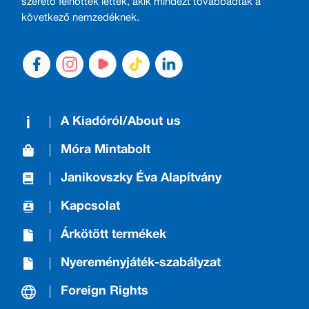
szerető felnőttek lettek, akik mindezt továbbadták a
következő nemzedéknek.
A Kiadóról/About us
Móra Mintabolt
Janikovszky Éva Alapítvány
Kapcsolat
Árkötött termékek
Nyereményjáték-szabályzat
Foreign Rights