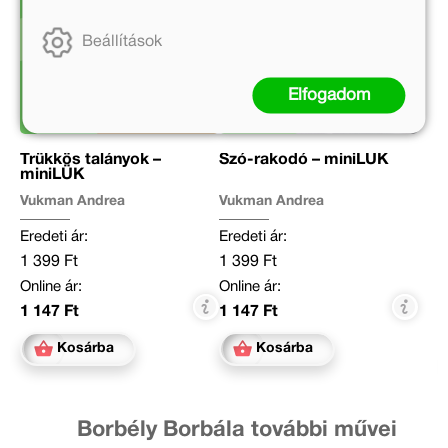
Beállítások
Elfogadom
Trükkös talányok –
Szó-rakodó – miniLÜK
miniLÜK
Vukman Andrea
Vukman Andrea
Eredeti ár:
Eredeti ár:
1 399 Ft
1 399 Ft
Online ár:
Online ár:
1 147 Ft
1 147 Ft
Kosárba
Kosárba
Borbély Borbála további művei