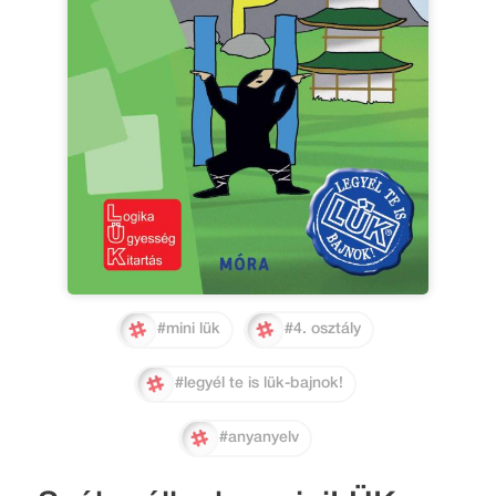
#mini lük
#4. osztály
#legyél te is lük-bajnok!
#anyanyelv