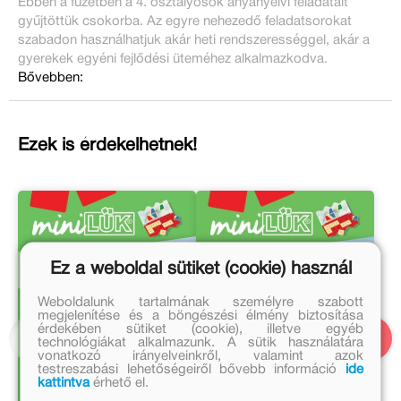
Ebben a füzetben a 4. osztályosok anyanyelvi feladatait
gyűjtöttük csokorba. Az egyre nehezedő feladatsorokat
szabadon használhatjuk akár heti rendszerességgel, akár a
gyerekek egyéni fejlődési üteméhez alkalmazkodva.
Bővebben:
Ezek is érdekelhetnek!
Ez a weboldal sütiket (cookie) használ
Weboldalunk tartalmának személyre szabott
megjelenítése és a böngészési élmény biztosítása
érdekében sütiket (cookie), illetve egyéb
technológiákat alkalmazunk. A sütik használatára
vonatkozó irányelveinkről, valamint azok
testreszabási lehetőségeiről bővebb információ
ide
kattintva
érhető el.