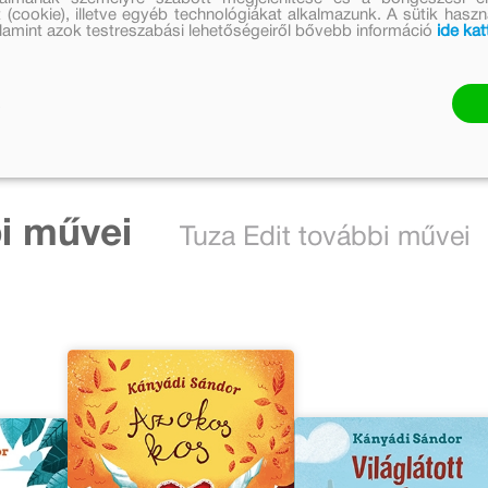
cikkek
 (cookie), illetve egyéb technológiákat alkalmazunk. A sütik hasz
valamint azok testreszabási lehetőségeiről bővebb információ
ide kat
2 cikk
nézem
i művei
Tuza Edit további művei