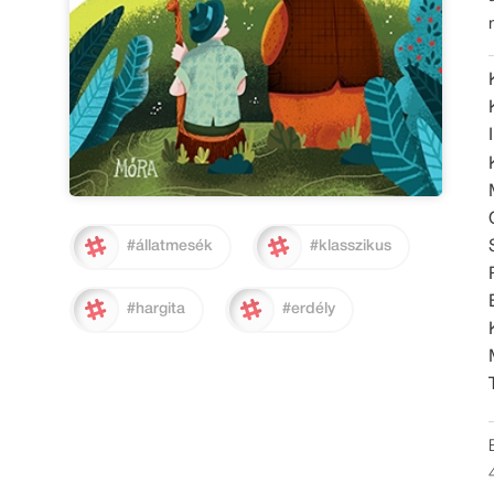
#állatmesék
#klasszikus
#hargita
#erdély