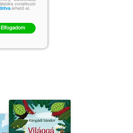
nálatára vonatkozó
tintva
érhető el.
Elfogadom