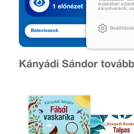
érdekében sütiket
1 előnézet
irányelveinkről, 
Beállítások
Beleolvasok
Meg
Kányádi Sándor tovább