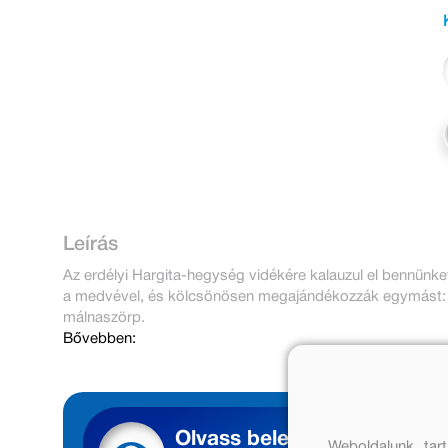
Leírás
Az erdélyi Hargita-hegység vidékére kalauzul el bennünke
a medvével, és kölcsönösen megajándékozzák egymást: a
málnaszörp.
Bővebben:
Olvass bele
Weboldalunk tar