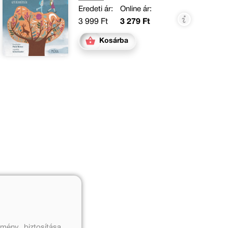
Eredeti ár:
Online ár:
3 999 Ft
3 279 Ft
Kosárba
mény biztosítása