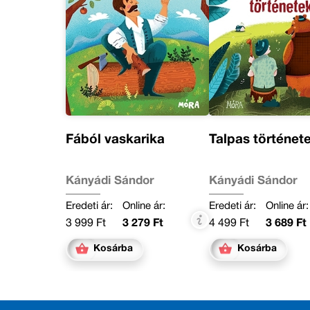
Fából vaskarika
Talpas történet
Kányádi Sándor
Kányádi Sándor
Eredeti ár:
Online ár:
Eredeti ár:
Online ár:
3 999 Ft
3 279 Ft
4 499 Ft
3 689 Ft
Kosárba
Kosárba