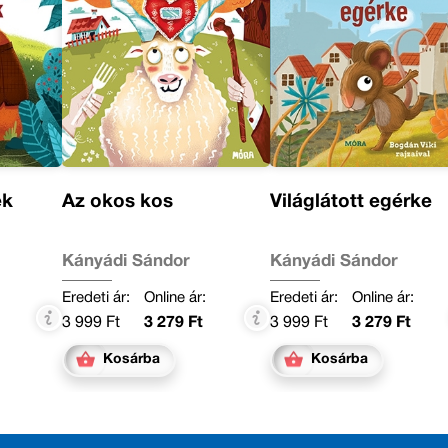
ek
Az okos kos
Világlátott egérke
Kányádi Sándor
Kányádi Sándor
Eredeti ár:
Online ár:
Eredeti ár:
Online ár:
3 999 Ft
3 279 Ft
3 999 Ft
3 279 Ft
Kosárba
Kosárba