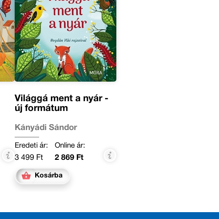
Világgá ment a nyár -
új formátum
Kányádi Sándor
Eredeti ár:
Online ár:
3 499 Ft
2 869 Ft
Kosárba