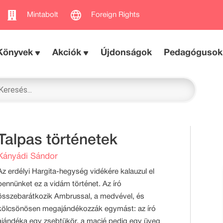
Mintabolt
Foreign Rights
Könyvek
Akciók
Újdonságok
Pedagógusok
Talpas történetek
Kányádi Sándor
Az erdélyi Hargita-hegység vidékére kalauzul el
bennünket ez a vidám történet. Az író
összebarátkozik Ambrussal, a medvével, és
kölcsönösen megajándékozzák egymást: az író
ajándéka egy zsebtükör, a macié pedig egy üveg