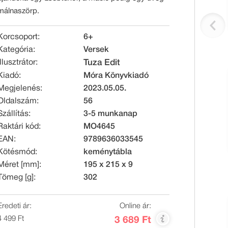
málnaszörp.
Korcsoport:
6+
Kategória:
Versek
Illusztrátor:
Tuza Edit
Kiadó:
Móra Könyvkiadó
Megjelenés:
2023.05.05.
Oldalszám:
56
Szállítás:
3-5 munkanap
Raktári kód:
MO4645
EAN:
9789636033545
Kötésmód:
keménytábla
Méret [mm]:
195 x 215 x 9
Tömeg [g]:
302
Eredeti ár:
Online ár:
4 499 Ft
3 689 Ft