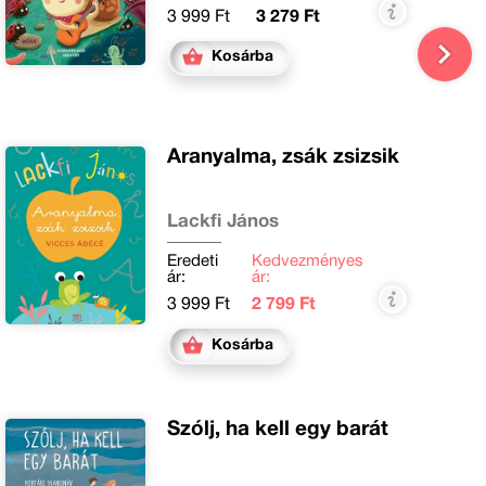
3 999 Ft
3 279 Ft
Kosárba
Aranyalma, zsák zsizsik
Lackfi János
Eredeti
Kedvezményes
ár:
ár:
3 999 Ft
2 799 Ft
Kosárba
Szólj, ha kell egy barát