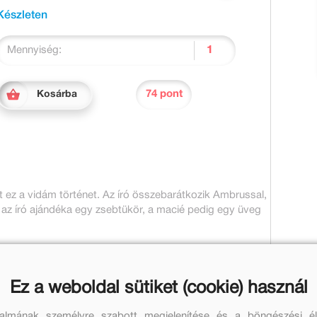
Készleten
Mennyiség:
74 pont
Kosárba
t ez a vidám történet. Az író összebarátkozik Ambrussal,
z író ajándéka egy zsebtükör, a macié pedig egy üveg
Ez a weboldal sütiket (cookie) használ
Kapcsolódó
talmának személyre szabott megjelenítése és a böngészési él