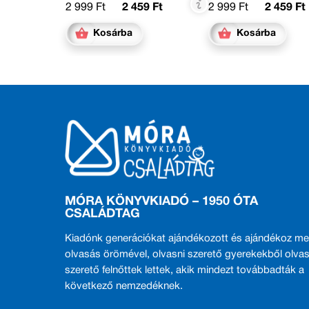
2 999 Ft
2 459 Ft
2 999 Ft
2 459 Ft
Kosárba
Kosárba
MÓRA KÖNYVKIADÓ – 1950 ÓTA
CSALÁDTAG
Kiadónk generációkat ajándékozott és ajándékoz me
olvasás örömével, olvasni szerető gyerekekből olvas
szerető felnőttek lettek, akik mindezt továbbadták a
következő nemzedéknek.