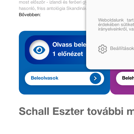
most először - izlandi és feröeri gyerekversek is helyet k
hasonló, friss antológia Skandináviában sem létezik.
Bővebben:
Weboldalunk tar
érdekében sütiket
irányelveinkről, 
Olvass bele
Beállítások
1 előnézet
Beleolvasok
Beleh
Schall Eszter további 