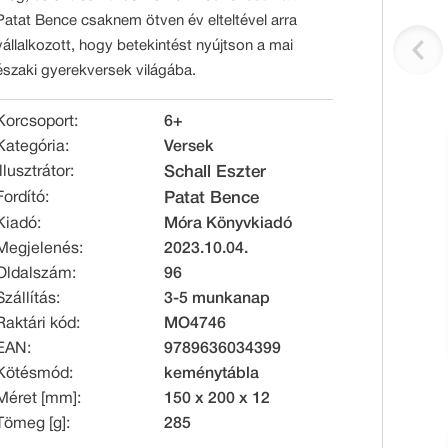
Patat Bence csaknem ötven év elteltével arra
vállalkozott, hogy betekintést nyújtson a mai
északi gyerekversek világába.
Korcsoport:
6+
Kategória:
Versek
Illusztrátor:
Schall Eszter
Fordító:
Patat Bence
Kiadó:
Móra Könyvkiadó
Megjelenés:
2023.10.04.
Oldalszám:
96
Szállítás:
3-5 munkanap
Raktári kód:
MO4746
EAN:
9789636034399
Kötésmód:
keménytábla
Méret [mm]:
150 x 200 x 12
Tömeg [g]:
285