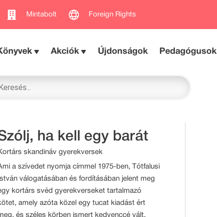
Mintabolt
Foreign Rights
Könyvek
Akciók
Újdonságok
Pedagógusok
Szólj, ha kell egy barát
Kortárs skandináv gyerekversek
Ami a szívedet nyomja címmel 1975-ben, Tótfalusi
István válogatásában és fordításában jelent meg
egy kortárs svéd gyerekverseket tartalmazó
kötet, amely azóta közel egy tucat kiadást ért
meg, és széles körben ismert kedvenccé vált.