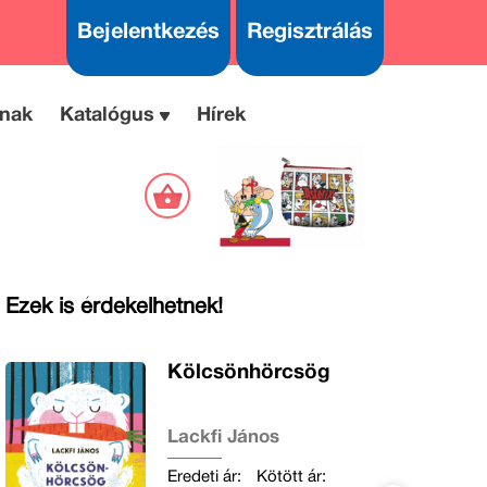
Bejelentkezés
Regisztrálás
nak
Katalógus
Hírek
Ezek is érdekelhetnek!
Kölcsönhörcsög
Lackfi János
Eredeti ár:
Kötött ár: