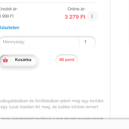
Eredeti ár:
Online ár:
3 999 Ft
3 279 Ft
Készleten
Mennyiség:
66 pont
Kosárba
 válogatásában és fordításában jelent meg egy kortárs
egy tucat kiadást ért meg, és széles körben ismert
t, hogy betekintést nyújtson a mai északi gyerekversek
n verseket is magában foglal, emellett pedig - magyarul