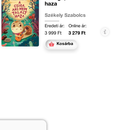
haza
Székely Szabolcs
Eredeti ár:
Online ár:
3 999 Ft
3 279 Ft
Kosárba