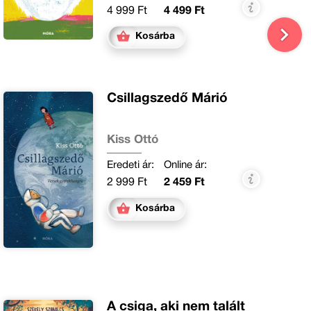
4 999 Ft
4 499 Ft
Kosárba
Csillagszedő Márió
Kiss Ottó
Eredeti ár:
Online ár:
2 999 Ft
2 459 Ft
Kosárba
A csiga, aki nem talált