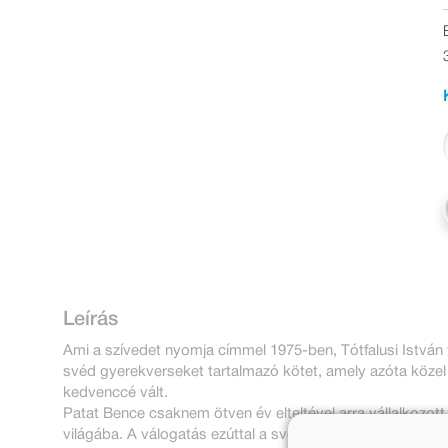
Leírás
Ami a szívedet nyomja címmel 1975-ben, Tótfalusi István
svéd gyerekverseket tartalmazó kötet, amely azóta közel 
kedvenccé vált.
Patat Bence csaknem ötven év elteltével arra vállalkozot
világába. A válogatás ezúttal a svéd mellett norvég és dá