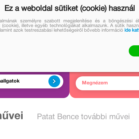
aptak a kötetben, amely azért is egyedülálló, mert ehhez
Ez a weboldal sütiket (cookie) használ
talmának személyre szabott megjelenítése és a böngészési él
 (cookie), illetve egyéb technológiákat alkalmazunk. A sütik hasz
valamint azok testreszabási lehetőségeiről bővebb információ
ide kat
Kapcsolód
Hallgass bele
cikkek
3 audió
2 cikk
allgatok
Megnézem
művei
Patat Bence további művei