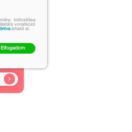
mény biztosítása
nálatára vonatkozó
tintva
érhető el.
ó
Elfogadom