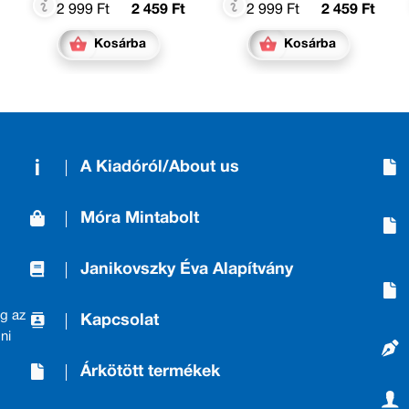
2 999 Ft
2 459 Ft
2 999 Ft
2 459 Ft
Kosárba
Kosárba
A Kiadóról/About us
Móra Mintabolt
Janikovszky Éva Alapítvány
g az
Kapcsolat
ni
Árkötött termékek