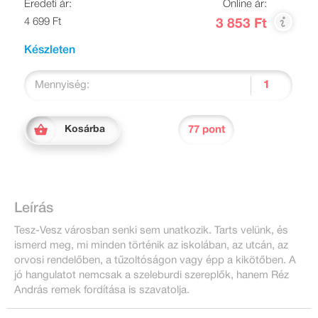
Eredeti ár:
Online ár:
4 699 Ft
3 853 Ft
Készleten
Mennyiség:
77 pont
Kosárba
Leírás
Tesz-Vesz városban senki sem unatkozik. Tarts velünk, és
ismerd meg, mi minden történik az iskolában, az utcán, az
orvosi rendelőben, a tűzoltóságon vagy épp a kikötőben. A
jó hangulatot nemcsak a szeleburdi szereplők, hanem Réz
András remek fordítása is szavatolja.