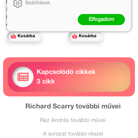
Eredeti ár:
Eredeti ár:
Beállítások
5 499 Ft
2 999 Ft
Kötött ár:
Online ár:
Elfogadom
4 949 Ft
2 459 Ft
Kosárba
Kosárba
Kapcsolódó cikkek
3 cikk
Richard Scarry további művei
Réz András további művei
A sorozat további részei