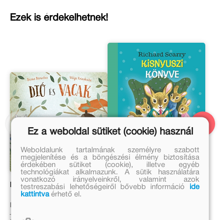
Ezek is érdekelhetnek!
Ez a weboldal sütiket (cookie) használ
Weboldalunk tartalmának személyre szabott
megjelenítése és a böngészési élmény biztosítása
érdekében sütiket (cookie), illetve egyéb
technológiákat alkalmazunk. A sütik használatára
vonatkozó irányelveinkről, valamint azok
Dió és Vacak
Kisnyuszi könyve
testreszabási lehetőségeiről bővebb információ
ide
kattintva
érhető el.
Benas Berantas
Richard Scarry