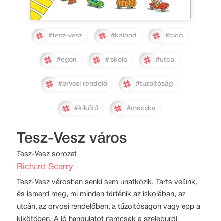
#tesz-vesz
#kaland
#cicó
#egon
#iskola
#utca
#orvosi rendelő
#tuzoltóság
#kikötő
#macska
Tesz-Vesz város
Tesz-Vesz sorozat
Richard Scarry
Tesz-Vesz városban senki sem unatkozik. Tarts velünk,
és ismerd meg, mi minden történik az iskolában, az
utcán, az orvosi rendelőben, a tűzoltóságon vagy épp a
kikötőben. A jó hangulatot nemcsak a szeleburdi