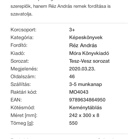
szereplők, hanem Réz András remek fordítása is
szavatolja.
Korcsoport:
3+
Kategória:
Képeskönyvek
Fordító:
Réz András
Kiadó:
Móra Könyvkiadó
Sorozat:
Tesz-Vesz sorozat
Megjelenés:
2020.03.23.
Oldalszám:
46
Szállítás:
3-5 munkanap
Raktári kód:
MO4043
EAN:
9789634864950
Kötésmód:
Keménytáblás
Méret [mm]:
242 x 300 x 8
Tömeg [g]:
550