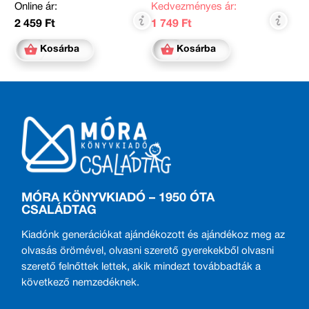
Online ár:
Kedvezményes ár:
2 459 Ft
1 749 Ft
Kosárba
Kosárba
MÓRA KÖNYVKIADÓ – 1950 ÓTA
CSALÁDTAG
Kiadónk generációkat ajándékozott és ajándékoz meg az
olvasás örömével, olvasni szerető gyerekekből olvasni
szerető felnőttek lettek, akik mindezt továbbadták a
következő nemzedéknek.