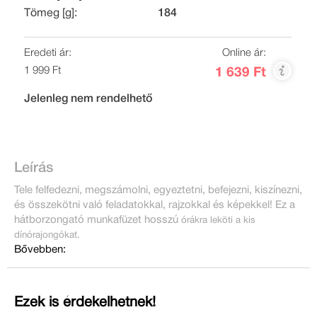
Tömeg [g]:
184
Eredeti ár:
Online ár:
1 999 Ft
1 639 Ft
Jelenleg nem rendelhető
Leírás
Tele felfedezni, megszámolni, egyeztetni, befejezni, kiszínezni,
és összekötni való feladatokkal, rajzokkal és képekkel! Ez a
hátborzongató munkafüzet hosszú
órákra leköti a kis
dínórajongókat.
Bővebben:
Ezek is érdekelhetnek!