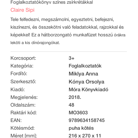
Foglalkoztatókönyv színes zsírkrétákkal
Claire Sipi
Tele felfedezni, megszámolni, egyeztetni, befejezni,
kiszínezni, és összekötni való feladatokkal, rajzokkal és
képekkel! Ez a hátborzongató munkafüzet hosszú
órákra
leköti a kis dínórajongókat.
Korcsoport:
3+
Kategória:
Foglalkoztatók
Fordító:
Miklya Anna
Szerkesztő:
Kónya Orsolya
Kiadó:
Móra Könyvkiadó
Megjelenés:
2018.
Oldalszám:
48
Raktári kód:
MO3603
EAN:
9789634158745
Kötésmód:
puha kötés
Méret [mm]:
216 x 270 x 11