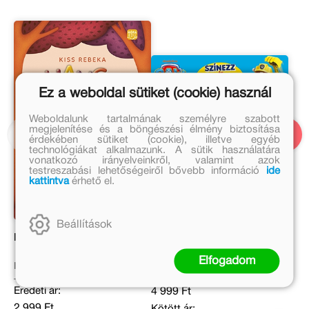
Ez a weboldal sütiket (cookie) használ
Weboldalunk tartalmának személyre szabott
megjelenítése és a böngészési élmény biztosítása
érdekében sütiket (cookie), illetve egyéb
technológiákat alkalmazunk. A sütik használatára
vonatkozó irányelveinkről, valamint azok
testreszabási lehetőségeiről bővebb információ
ide
kattintva
érhető el.
Beállítások
Hangkaland 3.
Mancs Őrjárat – Színezz
és matricázz velünk!
Elfogadom
Kiss Rebeka
Eredeti ár:
Eredeti ár:
4 999 Ft
2 999 Ft
Kötött ár: