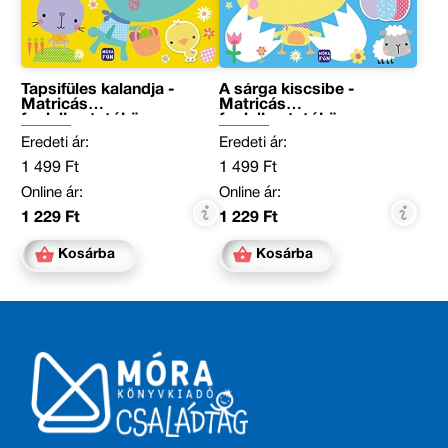
Tapsifüles kalandja -
A sárga kiscsibe -
Matricás
Matricás
foglalkoztatókönyv
foglalkoztatókönyv
Eredeti ár:
Eredeti ár:
1 499 Ft
1 499 Ft
Online ár:
Online ár:
1 229 Ft
1 229 Ft
Kosárba
Kosárba