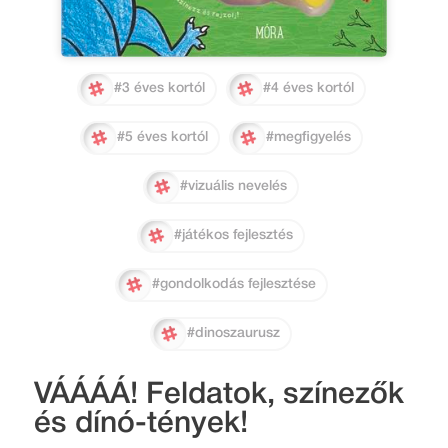
#3 éves kortól
#4 éves kortól
#5 éves kortól
#megfigyelés
#vizuális nevelés
#játékos fejlesztés
#gondolkodás fejlesztése
#dinoszaurusz
VÁÁÁÁ! Feldatok, színezők
és dínó-tények!