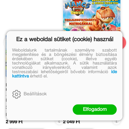
Ez a weboldal sütiket (cookie) használ
Weboldalunk tartalmának személyre szabott
megjelenítése és a böngészési élmény biztosítása
érdekében sütiket (cookie), illetve egyéb
technológiákat alkalmazunk. A sütik használatára
vonatkozó irányelveinkről, valamint azok
testreszabási lehetőségeiről bővebb információ
ide
kattintva
érhető el.
Mancs Őrjárat – Kis
Mancs Őrjárat. A dinófilm
művészek színezőkönyve
– Kalandok a dinók
szigetén
Beállítások
Eredeti ár:
Eredeti ár:
3 999 Ft
2 499 Ft
Elfogadom
Bevezető ár:
Online ár:
2 999 Ft
2 049 Ft