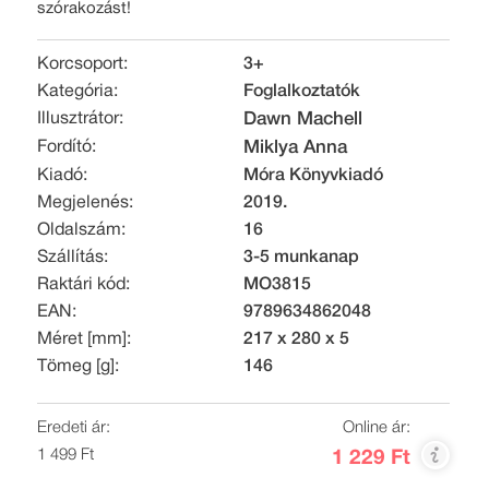
szórakozást!
Korcsoport:
3+
Kategória:
Foglalkoztatók
Illusztrátor:
Dawn Machell
Fordító:
Miklya Anna
Kiadó:
Móra Könyvkiadó
Megjelenés:
2019.
Oldalszám:
16
Szállítás:
3-5 munkanap
Raktári kód:
MO3815
EAN:
9789634862048
Méret [mm]:
217 x 280 x 5
Tömeg [g]:
146
Eredeti ár:
Online ár:
1 499 Ft
1 229 Ft