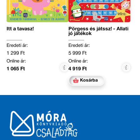
Itt a tavasz!
Pörgess és játssz! - Állati
jó játékok
Eredeti ár:
Eredeti ár:
1 299 Ft
5 999 Ft
Online ár:
Online ár:
1 065 Ft
4 919 Ft
Kosárba