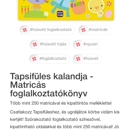
#húsvéti foglalkoztató
#matricák
#húsvéti tojás
#nyuszi
#foglalkoztató
#húsvét
Tapsifüles kalandja -
Matricás
foglalkoztatókönyv
Több mint 250 matricával és kipattintós melléklettel
Csatlakozz Tapsifüleshez, és ugráljátok körbe vidám kis
kertjét! Szórakoztató foglalkoztató színezővel,
kipattintható oldalakkal és több mint 250 matricával! Jó