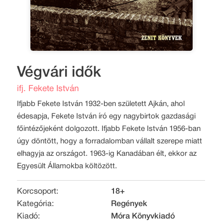
Végvári idők
ifj. Fekete István
Ifjabb Fekete István 1932-ben született Ajkán, ahol
édesapja, Fekete István író egy nagybirtok gazdasági
főintézőjeként dolgozott. Ifjabb Fekete István 1956-ban
úgy döntött, hogy a forradalomban vállalt szerepe miatt
elhagyja az országot. 1963-ig Kanadában élt, ekkor az
Egyesült Államokba költözött.
Korcsoport:
18+
Kategória:
Regények
Kiadó:
Móra Könyvkiadó