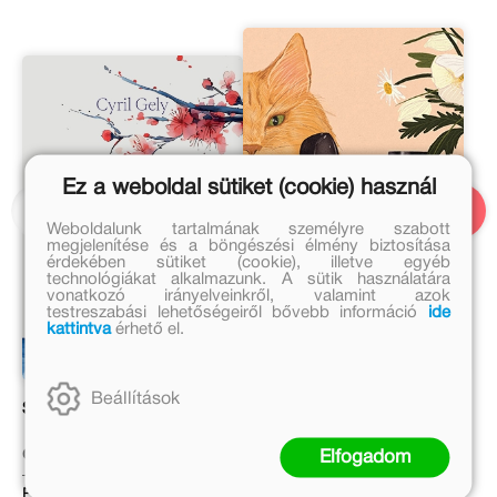
Ez a weboldal sütiket (cookie) használ
Weboldalunk tartalmának személyre szabott
megjelenítése és a böngészési élmény biztosítása
érdekében sütiket (cookie), illetve egyéb
technológiákat alkalmazunk. A sütik használatára
vonatkozó irányelveinkről, valamint azok
testreszabási lehetőségeiről bővebb információ
ide
kattintva
érhető el.
Beállítások
Szohó mester utolsó teája
Idegen ház
Cyril Gely
Kertész Erzsi
Elfogadom
Eredeti ár:
Eredeti ár: