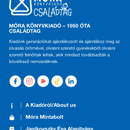
MÓRA KÖNYVKIADÓ – 1950 ÓTA
CSALÁDTAG
Kiadónk generációkat ajándékozott és ajándékoz meg az
olvasás örömével, olvasni szerető gyerekekből olvasni
szerető felnőttek lettek, akik mindezt továbbadták a
következő nemzedéknek.
A Kiadóról/About us
Móra Mintabolt
Janikovszky Éva Alapítvány