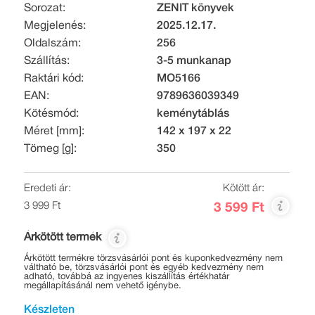
Sorozat:
ZENIT könyvek
Megjelenés:
2025.12.17.
Oldalszám:
256
Szállítás:
3-5 munkanap
Raktári kód:
MO5166
EAN:
9789636039349
Kötésmód:
keménytáblás
Méret [mm]:
142 x 197 x 22
Tömeg [g]:
350
Eredeti ár:
Kötött ár:
3 999 Ft
3 599 Ft
Árkötött termék
Árkötött termékre törzsvásárlói pont és kuponkedvezmény nem
váltható be, törzsvásárlói pont és egyéb kedvezmény nem
adható, továbbá az ingyenes kiszállítás értékhatár
megállapításánál nem vehető igénybe.
Készleten