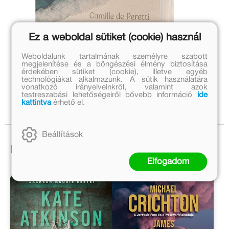
Ez a weboldal sütiket (cookie) használ
Weboldalunk tartalmának személyre szabott
megjelenítése és a böngészési élmény biztosítása
érdekében sütiket (cookie), illetve egyéb
technológiákat alkalmazunk. A sütik használatára
vonatkozó irányelveinkről, valamint azok
testreszabási lehetőségeiről bővebb információ
ide
kattintva
érhető el.
Beállítások
Ezek is érdekelhetnek!
Elfogadom