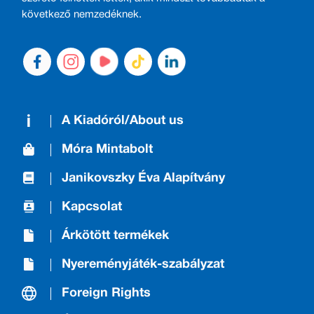
következő nemzedéknek.
A Kiadóról/About us
Móra Mintabolt
Janikovszky Éva Alapítvány
Kapcsolat
Árkötött termékek
Nyereményjáték-szabályzat
Foreign Rights