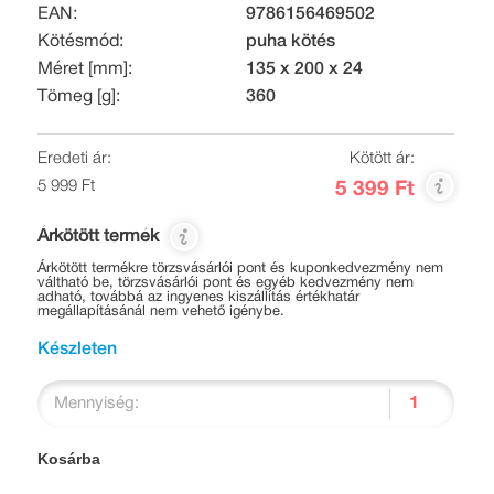
EAN:
9786156469502
Kötésmód:
puha kötés
Méret [mm]:
135 x 200 x 24
Tömeg [g]:
360
Eredeti ár:
Kötött ár:
5 999 Ft
5 399 Ft
Árkötött termék
Árkötött termékre törzsvásárlói pont és kuponkedvezmény nem
váltható be, törzsvásárlói pont és egyéb kedvezmény nem
adható, továbbá az ingyenes kiszállítás értékhatár
megállapításánál nem vehető igénybe.
Készleten
Mennyiség:
Kosárba