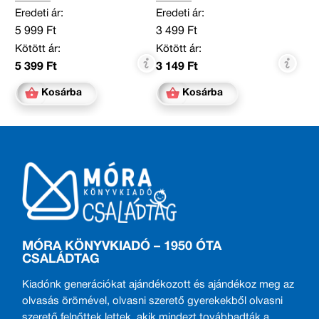
Eredeti ár:
Eredeti ár:
5 999 Ft
3 499 Ft
Kötött ár:
Kötött ár:
5 399 Ft
3 149 Ft
Kosárba
Kosárba
MÓRA KÖNYVKIADÓ – 1950 ÓTA
CSALÁDTAG
Kiadónk generációkat ajándékozott és ajándékoz meg az
olvasás örömével, olvasni szerető gyerekekből olvasni
szerető felnőttek lettek, akik mindezt továbbadták a