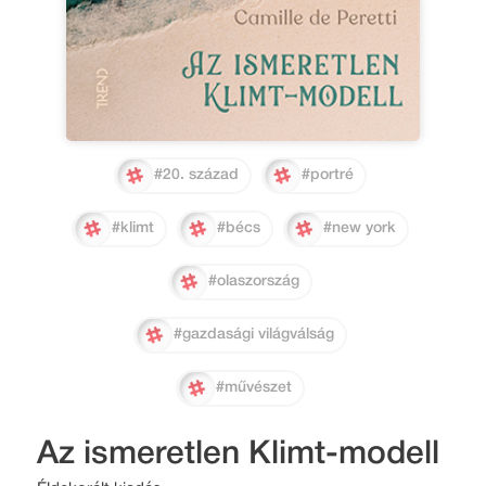
#20. század
#portré
#klimt
#bécs
#new york
#olaszország
#gazdasági világválság
#művészet
Az ismeretlen Klimt-modell