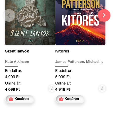
Szent lányok
Kitörés
Kate Atkinson
James Patterson, Michael
Crichton
Eredeti ár:
Eredeti ár:
4 999 Ft
5 999 Ft
Online ár:
Online ár:
4 099 Ft
4 919 Ft
Kosárba
Kosárba