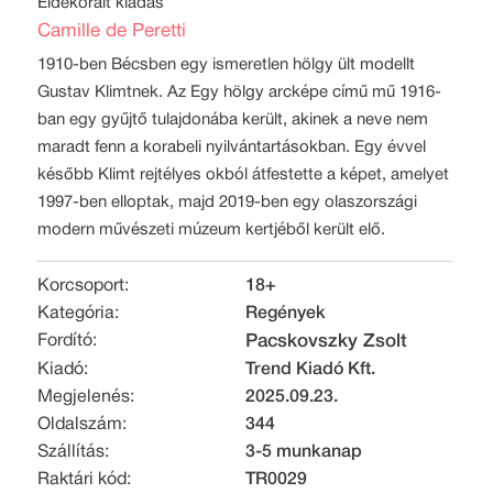
Éldekorált kiadás
Camille de Peretti
1910-ben Bécsben egy ismeretlen hölgy ült modellt
Gustav Klimtnek. Az Egy hölgy arcképe című mű 1916-
ban egy gyűjtő tulajdonába került, akinek a neve nem
maradt fenn a korabeli nyilvántartásokban. Egy évvel
később Klimt rejtélyes okból átfestette a képet, amelyet
1997-ben elloptak, majd 2019-ben egy olaszországi
modern művészeti múzeum kertjéből került elő.
Korcsoport:
18+
Kategória:
Regények
Fordító:
Pacskovszky Zsolt
Kiadó:
Trend Kiadó Kft.
Megjelenés:
2025.09.23.
Oldalszám:
344
Szállítás:
3-5 munkanap
Raktári kód:
TR0029