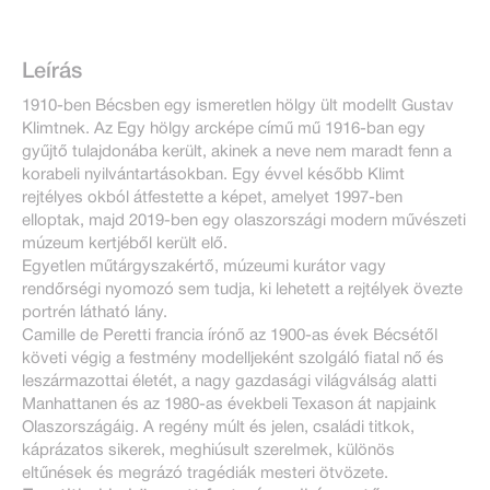
Leírás
1910-ben Bécsben egy ismeretlen hölgy ült modellt Gustav
Klimtnek. Az Egy hölgy arcképe című mű 1916-ban egy
gyűjtő tulajdonába került, akinek a neve nem maradt fenn a
korabeli nyilvántartásokban. Egy évvel később Klimt
rejtélyes okból átfestette a képet, amelyet 1997-ben
elloptak, majd 2019-ben egy olaszországi modern művészeti
múzeum kertjéből került elő.
Egyetlen műtárgyszakértő, múzeumi kurátor vagy
rendőrségi nyomozó sem tudja, ki lehetett a rejtélyek övezte
portrén látható lány.
Camille de Peretti francia írónő az 1900-as évek Bécsétől
követi végig a festmény modelljeként szolgáló fiatal nő és
leszármazottai életét, a nagy gazdasági világválság alatti
Manhattanen és az 1980-as évekbeli Texason át napjaink
Olaszországáig. A regény múlt és jelen, családi titkok,
káprázatos sikerek, meghiúsult szerelmek, különös
eltűnések és megrázó tragédiák mesteri ötvözete.