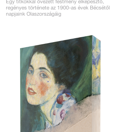
Egy titkokkal övezett festmény elképesztő,
regényes története az 1900-as évek Bécsétől
napjaink Olaszországáig