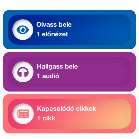
Olvass bele
1 előnézet
Hallgass bele
1 audió
Kapcsolódó cikkek
1 cikk