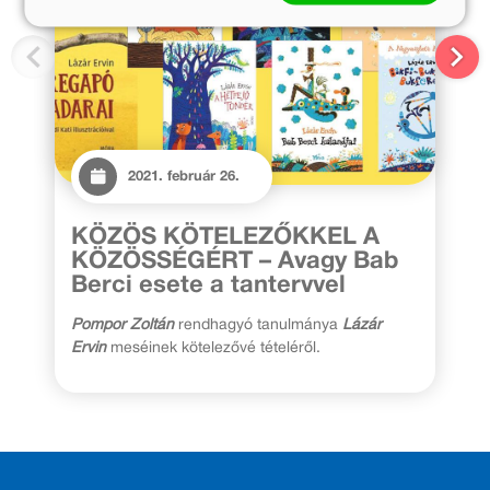
2021. február 26.
KÖZÖS KÖTELEZŐKKEL A
KÖZÖSSÉGÉRT – Avagy Bab
Berci esete a tantervvel
Pompor Zoltán
rendhagyó tanulmánya
Lázár
Ervin
meséinek kötelezővé tételéről.