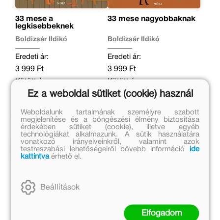
33 mese a
33 mese nagyobbaknak
legkisebbeknek
Boldizsár Ildikó
Boldizsár Ildikó
Eredeti ár:
Eredeti ár:
3 999 Ft
3 999 Ft
Kötött ár:
Kötött ár:
Ez a weboldal sütiket (cookie) használ
3 599 Ft
3 599 Ft
Kosárba
Kosárba
Weboldalunk tartalmának személyre szabott
megjelenítése és a böngészési élmény biztosítása
érdekében sütiket (cookie), illetve egyéb
technológiákat alkalmazunk. A sütik használatára
vonatkozó irányelveinkről, valamint azok
Kapcsolódó cikkek
testreszabási lehetőségeiről bővebb információ
ide
kattintva
érhető el.
Beállítások
Elfogadom