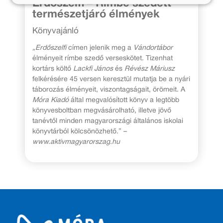
Erdőszelfi – Rímbe szedett
természetjáró élmények
Könyvajánló
„Erdőszelfi
címen jelenik meg a
Vándortábor
élményeit rímbe szedő verseskötet. Tizenhat
kortárs költő
Lackfi János
és
Révész Máriusz
felkérésére 45 versen keresztül mutatja be a nyári
táborozás élményeit, viszontagságait, örömeit. A
Móra Kiadó
által megvalósított könyv a legtöbb
könyvesboltban megvásárolható, illetve jövő
tanévtől minden magyarországi általános iskolai
könyvtárból kölcsönözhető.” –
www.aktivmagyarorszag.hu