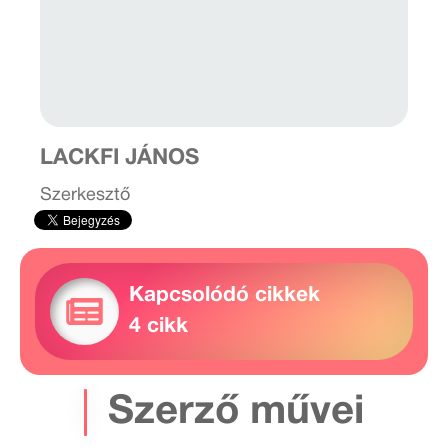
LACKFI JÁNOS
Szerkesztő
Kapcsolódó cikkek
4 cikk
Szerző művei