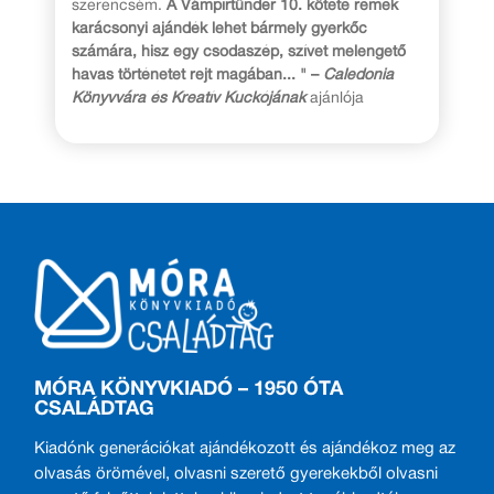
szerencsém.
A Vámpírtündér 10. kötete remek
karácsonyi ajándék lehet bármely gyerkőc
számára, hisz egy csodaszép, szívet melengető
havas történetet rejt magában... " –
Caledonia
Könyvvára és Kreatív Kuckójának
ajánlója
MÓRA KÖNYVKIADÓ – 1950 ÓTA
CSALÁDTAG
Kiadónk generációkat ajándékozott és ajándékoz meg az
olvasás örömével, olvasni szerető gyerekekből olvasni