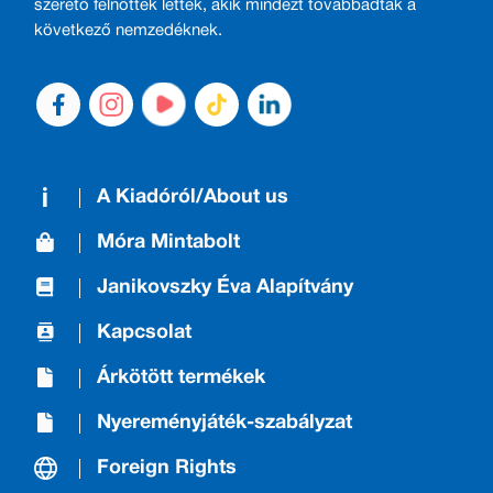
szerető felnőttek lettek, akik mindezt továbbadták a
következő nemzedéknek.
A Kiadóról/About us
Móra Mintabolt
Janikovszky Éva Alapítvány
Kapcsolat
Árkötött termékek
Nyereményjáték-szabályzat
Foreign Rights