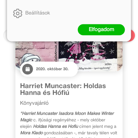
Beállítások
Elfogadom
2020. október 30.
Harriet Muncaster: Holdas
Hanna és Hófiú
Könyvajánló
"Harriet Muncaster Isadora Moon Makes Winter
Magic
c. ifjúsági regényéhez - mely október
elején
Holdas Hanna és Hófiú
címen jelent meg a
Móra Kiadó
gondozásában -, már tavaly télen volt