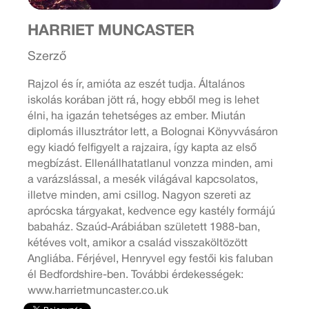
HARRIET MUNCASTER
Szerző
Rajzol és ír, amióta az eszét tudja. Általános
iskolás korában jött rá, hogy ebből meg is lehet
élni, ha igazán tehetséges az ember. Miután
diplomás illusztrátor lett, a Bolognai Könyvvásáron
egy kiadó felfigyelt a rajzaira, így kapta az első
megbízást. Ellenállhatatlanul vonzza minden, ami
a varázslással, a mesék világával kapcsolatos,
illetve minden, ami csillog. Nagyon szereti az
aprócska tárgyakat, kedvence egy kastély formájú
babaház. Szaúd-Arábiában született 1988-ban,
kétéves volt, amikor a család visszaköltözött
Angliába. Férjével, Henryvel egy festői kis faluban
él Bedfordshire-ben. További érdekességek:
www.harrietmuncaster.co.uk