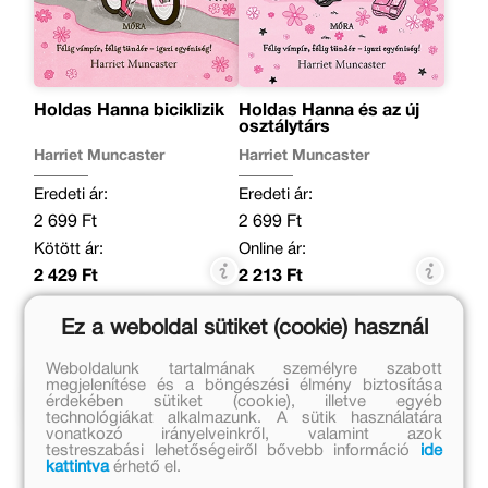
Holdas Hanna biciklizik
Holdas Hanna és az új
osztálytárs
Harriet Muncaster
Harriet Muncaster
Eredeti ár:
Eredeti ár:
2 699 Ft
2 699 Ft
Kötött ár:
Online ár:
2 429 Ft
2 213 Ft
Kosárba
Kosárba
Ez a weboldal sütiket (cookie) használ
Weboldalunk tartalmának személyre szabott
megjelenítése és a böngészési élmény biztosítása
Kapcsolódó cikkek
érdekében sütiket (cookie), illetve egyéb
technológiákat alkalmazunk. A sütik használatára
vonatkozó irányelveinkről, valamint azok
testreszabási lehetőségeiről bővebb információ
ide
kattintva
érhető el.