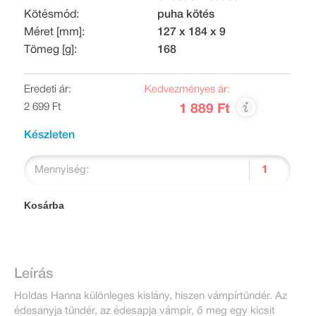
Kötésmód:
puha kötés
Méret [mm]:
127 x 184 x 9
Tömeg [g]:
168
Eredeti ár:
Kedvezményes ár:
2 699 Ft
1 889 Ft
Készleten
Mennyiség:
Kosárba
Leírás
Holdas Hanna különleges kislány, hiszen vámpírtündér. Az
édesanyja tündér, az édesapja vámpír, ő meg egy kicsit