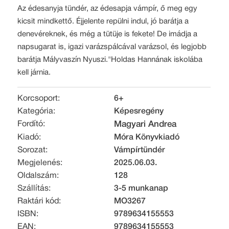
Az édesanyja tündér, az édesapja vámpír, ő meg egy
kicsit mindkettő. Éjjelente repülni indul, jó barátja a
denevéreknek, és még a tütüje is fekete! De imádja a
napsugarat is, igazi varázspálcával varázsol, és legjobb
barátja Mályvaszín Nyuszi."Holdas Hannának iskolába
kell járnia.
Korcsoport:
6+
Kategória:
Képesregény
Fordító:
Magyari Andrea
Kiadó:
Móra Könyvkiadó
Sorozat:
Vámpírtündér
Megjelenés:
2025.06.03.
Oldalszám:
128
Szállítás:
3-5 munkanap
Raktári kód:
MO3267
ISBN:
9789634155553
EAN:
9789634155553