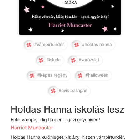
#vámpírtündér
#holdas hanna
#iskola
#varázslat
#képes regény
#halloween
#ovis ballagás
Holdas Hanna iskolás lesz
Félig vámpír, félig tündér – igazi egyéniség!
Harriet Muncaster
Holdas Hanna különleges kislány, hiszen vámpírtündér.