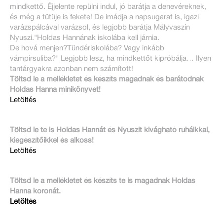
mindkettő. Éjjelente repülni indul, jó barátja a denevéreknek,
és még a tütüje is fekete! De imádja a napsugarat is, igazi
varázspálcával varázsol, és legjobb barátja Mályvaszín
Nyuszi."Holdas Hannának iskolába kell járnia.
De hová menjen?Tündériskolába? Vagy inkább
vámpírsuliba?" Legjobb lesz, ha mindkettőt kipróbálja… Ilyen
tantárgyakra azonban nem számított!
Töltsd le a mellékletet és készíts magadnak és barátodnak
Holdas Hanna minikönyvet!
Letöltés
Töltsd le te is Holdas Hannát és Nyuszit kivágható ruháikkal,
kiegészítőikkel és alkoss!
Letöltés
Töltsd le a mellékletet és készíts te is magadnak Holdas
Hanna koronát.
Letöltés