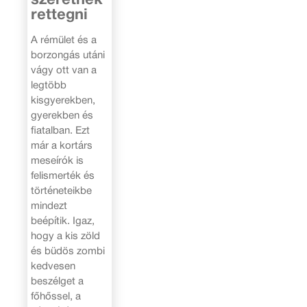
rettegni
A rémület és a
borzongás utáni
vágy ott van a
legtöbb
kisgyerekben,
gyerekben és
fiatalban. Ezt
már a kortárs
meseírók is
felismerték és
történeteikbe
mindezt
beépítik. Igaz,
hogy a kis zöld
és büdös zombi
kedvesen
beszélget a
főhőssel, a