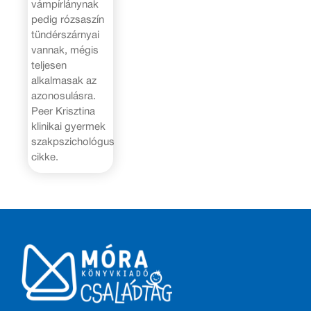
vámpírlánynak
pedig rózsaszín
tündérszárnyai
vannak, mégis
teljesen
alkalmasak az
azonosulásra.
Peer Krisztina
klinikai gyermek
szakpszichológus
cikke.