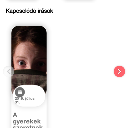
Kapcsolódó írások
2019. július
31.
A
gyerekek
szeretnek