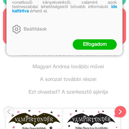
vonatkozó irányelveinkről, valamint azok
testreszabási lehetőségeiről bővebb információ
ide
kattintva
érhető el.
Kapcsolódó cikkek
Beállítások
3 cikk
Elfogadom
Harriet Muncaster további művei
Magyari Andrea további művei
A sorozat további részei
Ezt olvastad? A szerkesztő ajánlja