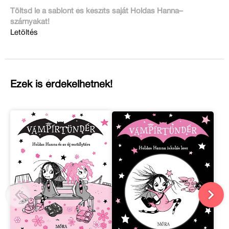
Töltsd le a sablont és készíts saját Holdas Hanna–
szárnyakat!
Letöltés
Ezek is érdekelhetnek!