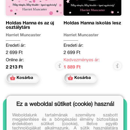
Holdas Hanna és az új
Holdas Hanna iskolás lesz
osztálytárs
Harriet Muncaster
Harriet Muncaster
Eredeti ár:
Eredeti ár:
2 699 Ft
2 699 Ft
Online ár:
Kedvezményes ár:
2 213 Ft
1 889 Ft
Kosárba
Kosárba
Ez a weboldal sütiket (cookie) használ
Nézz bele
Weboldalunk tartalmának személyre szabott
megjelenítése és a böngészési élmény biztosítása
1 videó
érdekében sütiket (cookie), illetve egyéb
technológiákat alkalmazunk. A sütik használatára