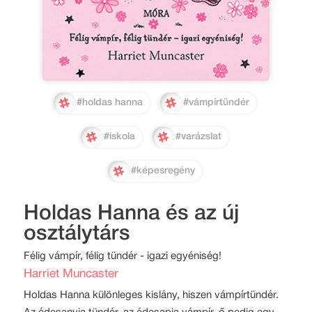
#holdas hanna
#vámpírtündér
#iskola
#varázslat
#képesregény
Holdas Hanna és az új
osztálytárs
Félig vámpír, félig tündér - igazi egyéniség!
Harriet Muncaster
Holdas Hanna különleges kislány, hiszen vámpírtündér.