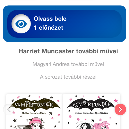
Olvass bele
1 előnézet
Harriet Muncaster további művei
Magyari Andrea további művei
A sorozat további részei