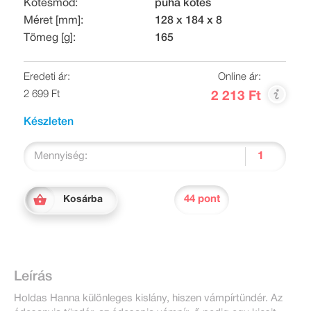
Kötésmód:
puha kötés
Méret [mm]:
128 x 184 x 8
Tömeg [g]:
165
Eredeti ár:
Online ár:
2 699 Ft
2 213 Ft
Készleten
Mennyiség:
44 pont
Kosárba
Leírás
Holdas Hanna különleges kislány, hiszen vámpírtündér. Az