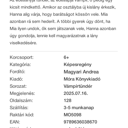
Az édesanyja tündér, az édesapja vámpír, ő pedig egy
kicsit mindkettő. Amikor az osztályba új kislány érkezik,
Hanna alig várja, hogy barátságot kössön vele. Mia
azonban rá sem hederít. A többi gyerek úgy dönt, ha
Mia ilyen undok, ők sem játszanak vele, Hanna azonban
úgy gondolja, lennie kell magyarázatnak a lány
viselkedésére.
Korcsoport:
6+
Kategória:
Képesregény
Fordító:
Magyari Andrea
Kiadó:
Móra Könyvkiadó
Sorozat:
Vámpírtündér
Megjelenés:
2025.07.16.
Oldalszám:
128
Szállítás:
3-5 munkanap
Raktári kód:
MO5098
EAN:
9789636038670