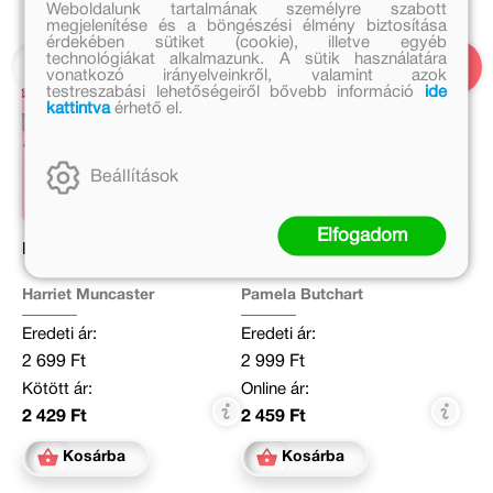
Weboldalunk tartalmának személyre szabott
megjelenítése és a böngészési élmény biztosítása
érdekében sütiket (cookie), illetve egyéb
technológiákat alkalmazunk. A sütik használatára
vonatkozó irányelveinkről, valamint azok
testreszabási lehetőségeiről bővebb információ
ide
kattintva
érhető el.
Beállítások
Elfogadom
Holdas Hanna biciklizik
Vérfarkas a sátrunkban!
Harriet Muncaster
Pamela Butchart
Eredeti ár:
Eredeti ár:
2 699 Ft
2 999 Ft
Kötött ár:
Online ár:
2 429 Ft
2 459 Ft
Kosárba
Kosárba