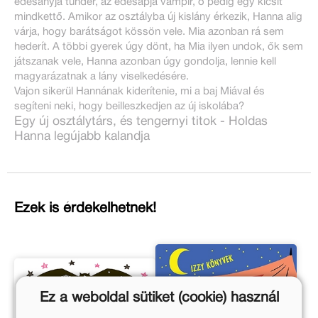
édesanyja tündér, az édesapja vámpír, ő pedig egy kicsit
mindkettő. Amikor az osztályba új kislány érkezik, Hanna alig
várja, hogy barátságot kössön vele. Mia azonban rá sem
hederít. A többi gyerek úgy dönt, ha Mia ilyen undok, ők sem
játszanak vele, Hanna azonban úgy gondolja, lennie kell
magyarázatnak a lány viselkedésére.
Vajon sikerül Hannának kiderítenie, mi a baj Miával és
segíteni neki, hogy beilleszkedjen az új iskolába?
Egy új osztálytárs, és tengernyi titok - Holdas
Hanna legújabb kalandja
Ezek is érdekelhetnek!
Ez a weboldal sütiket (cookie) használ