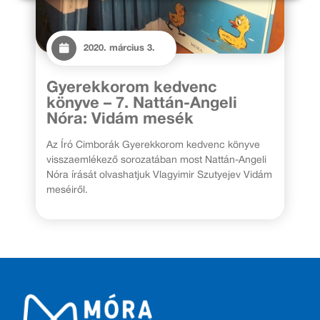
2020. március 3.
Gyerekkorom kedvenc
könyve – 7. Nattán-Angeli
Nóra: Vidám mesék
Az Író Cimborák Gyerekkorom kedvenc könyve
visszaemlékező sorozatában most Nattán-Angeli
Nóra írását olvashatjuk Vlagyimir Szutyejev Vidám
meséiről.