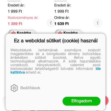
Eredeti ár:
Eredeti ár:
1 999 Ft
1 999 Ft
Kedvezményes ár:
Online ár:
1 399 Ft
1 639 Ft
Kosárba
Kosárba
Ez a weboldal sütiket (cookie) használ
Kapcsolódó cikkek
Weboldalunk tartalmának személyre szabott
megjelenítése és a böngészési élmény biztosítása
érdekében sütiket (cookie), illetve egyéb
technológiákat alkalmazunk. A sütik használatára
vonatkozó irányelveinkről, valamint azok
testreszabási lehetőségeiről bővebb információ
ide
kattintva
érhető el.
Beállítások
Elfogadom