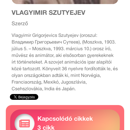
VLAGYIMIR SZUTYEJEV
Szerző
Vlagyimir Grigorjevics Szutyejev (oroszul:
Владимир Григорьевич Сутеев), (Moszkva, 1903.
július 5. – Moszkva, 1993. március 10.) orosz író,
művész és animátor, aki elsősorban gyerekeknek
írt történeteket. A szovjet animációs ipar alapítói
közé tartozott. Könyveit 36 nyelvre fordították le, és
olyan országokban adták ki, mint Norvégia,
Franciaország, Mexikó, Jugoszlávia,
Csehszlovákia, India és Japán.
Kapcsolódó cikkek
3 cikk