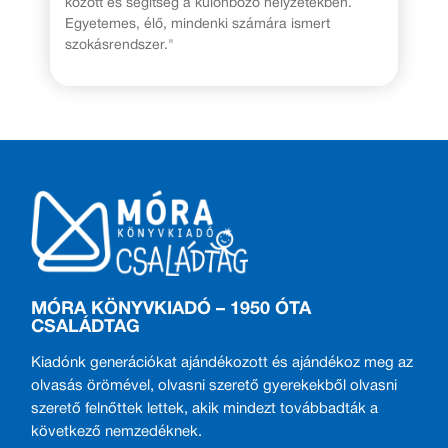
között és segítség a különböző helyzetekben.
Egyetemes, élő, mindenki számára ismert
szokásrendszer."
MÓRA KÖNYVKIADÓ – 1950 ÓTA
CSALÁDTAG
Kiadónk generációkat ajándékozott és ajándékoz meg az
olvasás örömével, olvasni szerető gyerekekből olvasni
szerető felnőttek lettek, akik mindezt továbbadták a
következő nemzedéknek.