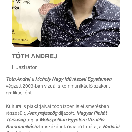
TÓTH ANDREJ
Illusztrátor
Tóth Andrej
a
Moholy Nagy Művészeti Egyetemen
végzett 2003-ban vizuális kommunikáció szakon,
grafikusként.
Kulturális plakátjaival több ízben is elismerésben
részesült,
Aranyrajzszög
díjazott.
Magyar Plakát
Társaság
tag, a
Metropolitan Egyetem Vizuális
Kommunikáció
tanszékének óraadó tanára, a
Radnóti