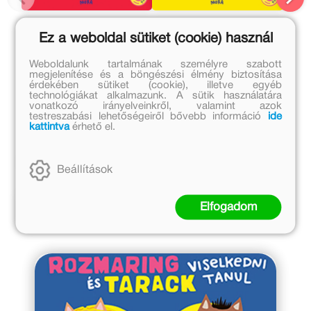
Rozmaring és Tarack a
Rozmaring és Tarack
rokonoknál
közlekedik
Ez a weboldal sütiket (cookie) használ
Miklya Luzsányi Mónika
Miklya Luzsányi Mónika
Weboldalunk tartalmának személyre szabott
megjelenítése és a böngészési élmény biztosítása
Eredeti ár:
Eredeti ár:
érdekében sütiket (cookie), illetve egyéb
technológiákat alkalmazunk. A sütik használatára
2 499 Ft
2 499 Ft
vonatkozó irányelveinkről, valamint azok
Kedvezményes ár:
Kedvezményes ár:
testreszabási lehetőségeiről bővebb információ
ide
kattintva
érhető el.
500 Ft
700 Ft
Kosárba
Kosárba
Beállítások
Kapcsolódó cikkek
Elfogadom