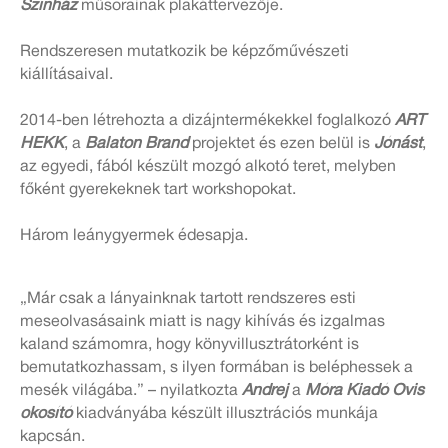
Színház
műso­rainak plakáttervezője.
Rendszeresen mutatkozik be képzőművészeti
kiállításaival.
2014-ben létrehozta a dizájntermékekkel foglalkozó
ART
HEKK
, a
Balaton Brand
projektet és ezen belül is
Jónást
,
az egyedi, fából készült mozgó alkotó teret, melyben
főként gyerekeknek tart workshopokat.
Három leánygyermek édesapja.
„Már csak a lányainknak tartott rendszeres esti
meseolvasásaink miatt is nagy kihívás és izgalmas
kaland számomra, hogy könyvillusztrátorként is
bemutatkozhassam, s ilyen formában is beléphessek a
mesék világába.” – nyilatkozta
Andrej
a
Móra Kiadó Ovis
okosító
kiadványába készült illusztrációs munkája
kapcsán.