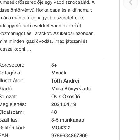
A mesék főszereplője egy vaddisznócsalád. A
kissé öntörvényű Horka papa és a kifinomult
Luána mama a legnagyobb szeretettel és
odafigyeléssel neveli két vadmalackáját,
Rozmaringot és Tarackot. Az ikerpár azonban,
mint minden igazi óvodás, imád játszani és
rosszalkodni….
Korcsoport:
3+
Kategória:
Mesék
Illusztrátor:
Tóth Andrej
Kiadó:
Móra Könyvkiadó
Sorozat:
Ovis Okosító
Megjelenés:
2021.04.19.
Oldalszám:
48
Szállítás:
3-5 munkanap
Raktári kód:
MO4222
EAN:
9789634867869