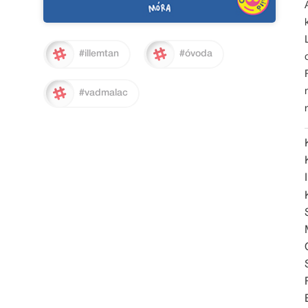
#illemtan
#óvoda
#vadmalac