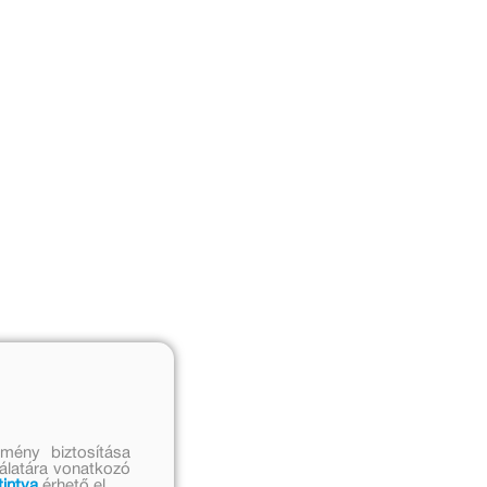
mény biztosítása
nálatára vonatkozó
tintva
érhető el.