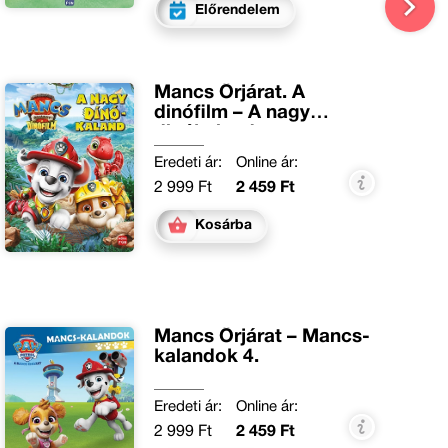
Előrendelem
Mancs Őrjárat. A
dinófilm – A nagy
dinókaland
Eredeti ár:
Online ár:
2 999 Ft
2 459 Ft
Kosárba
Mancs Őrjárat – Mancs-
kalandok 4.
Eredeti ár:
Online ár:
2 999 Ft
2 459 Ft