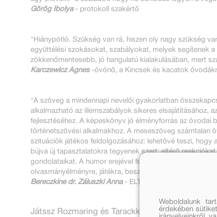
Görög Ibolya
- protokoll szakértő
"Hiánypótló. Szükség van rá, hiszen oly nagy szükség va
együttélési szokásokat, szabályokat, melyek segítenek a 
zökkenőmentesebb, jó hangulatú kialakulásában, mert szá
Karczewicz Ágnes
-óvónő, a Kincsek és kacatok óvodákn
"A szöveg a mindennapi nevelői gyakorlatban összekapcs
alkalmazható az illemszabályok sikeres elsajátításához, a
fejlesztéséhez. A képeskönyv jó élményforrás az óvodai b
történetszövési alkalmakhoz. A meseszöveg számtalan ötle
szituációk játékos feldolgozásához: lehetővé teszi, hog
bújva új tapasztalatokra tegyenek szert, eltérő reakciókat
gondolataikat. A humor erejével felvértezett képes mesek
olvasmányélményre, játékra, beszélgetésekre is alkalmat 
Bereczkiné dr. Záluszki Anna
- ELTE TÓK
Weboldalunk tar
érdekében sütiket
Játssz Rozmaring és Tarackkal, keresd meg a 8 k
irányelveinkről, 