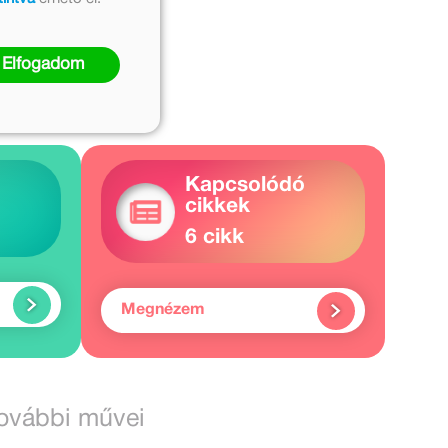
Elfogadom
Kapcsolódó
cikkek
6 cikk
Megnézem
további művei