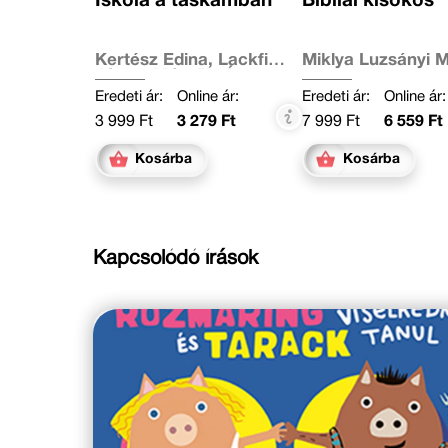
Iskola a táskámban
Bibliai kisokos
Kertész Edina, Lackfi
Miklya Luzsányi 
János, Mészöly Ágnes,
Miklya Luzsányi Mónika,
Eredeti ár:
Online ár:
Eredeti ár:
Online ár:
Molnár Krisztina Rita,
3 999 Ft
3 279 Ft
7 999 Ft
6 559 Ft
Szabó Imola Julianna,
Tamás Zsuzsa, Tóth
Krisztina, Várfalvy
Kosárba
Kosárba
Emőke, Vig Balázs
Kapcsolódó írások