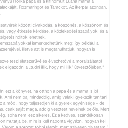
örvényű Horka papa és a kifinomult Luána mama a
alackáját, Rozmaringot és Tarackot. Az ikerpár azonban,
….
 testvérek közötti civakodás, a köszönés, a köszönöm és
dés, vagy étkezés kérdése, a közlekedési szabályok, és a
élgetésindítók lehetnek.
llemszabályokkal ismerkedhetünk meg: így például a
erejével, illetve azt is megtanulhatjuk, hogyan is
ve teszi életszerűvé és élvezhetővé a moralizálástól
ligazodni a „tudni illik, hogy mi illik” útvesztőjében."
i ezt a könyvet, ha otthon a papa és a mama is jól
ok. Ami nem baj mindaddig, amíg valaki igyekszik tanítani
z a módi, hogy teljesedjen ki a gyerek egyénisége – de
s, csak saját maga, addig vesztest nevelnek belőle. Mert
ség, soha nem lesz sikeres. Ez a kedves, szándékosan
 mutatja be, mire is kell naponta vigyázni, hogyan kell
. Várom a sorozat többi részét, mert szívesen olvastam.”