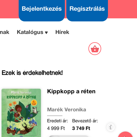
Bejelentkezés
Regisztrálás
nak
Katalógus
Hírek
Ezek is érdekelhetnek!
Kippkopp a réten
Marék Veronika
Eredeti ár:
Bevezető ár:
4 999 Ft
3 749 Ft