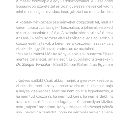
A mesék főszereplője egy vaddisznócsalád. A kissé önt
legnagyobb szeretettel és odafigyeléssel neveli két vadm
mint minden igazi óvodás, imád játszani és rosszalkodni
A kötetek hétköznapi eseményeket dolgoznak fel, mint a
kérem típusú „varázsigék” használata, a jólnevelt viselke
rokoni kapcsolatok hálója. A szórakozáson túl kiváló besz
Az Ovis Okosító sorozat első részében a legalapvetőbb i
köszönések fajtáival, a kérem és a köszönöm szavak varázs
viselkedik egy jól nevelt vadmalac az asztalnál.
"Miklya Luzsányi Mónika könyve sok-sok humorral fűszerez
mentes történetet, amely segít az óvodáskorú gyerekeknek e
Dr. Szinger Veronika
- Károli Gáspár Református Egyetem
„Kedves szülők! Csak akkor merjék a gyerekek kezébe adn
viselkedik, mert bizony a mese szerint ott is lehetnek baj
a helyes viselkedést. Mert ma nem divat a fegyelmezés, a
ha nem tud köszönni, ha nem tud kérni, ha nem érdekli má
azzal a mentalitással nem fogadja el őt semmilyen közös
nem „bájost” mondtam, könyv teljesen hétköznapi példákon
úgy „nevelni” a családot, hogy ne sértődés legyen a vége