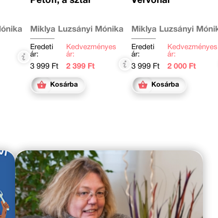
Petőfi, a sztár
Vérvonal
Mónika
Miklya Luzsányi Mónika
Miklya Luzsányi Móni
Eredeti
Kedvezményes
Eredeti
Kedvezményes
ár:
ár:
ár:
ár:
3 999 Ft
2 399 Ft
3 999 Ft
2 000 Ft
Kosárba
Kosárba