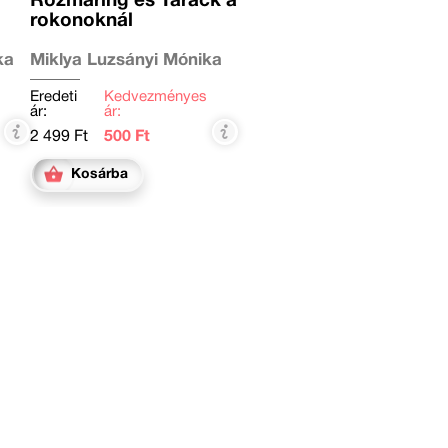
Rozmaring és Tarack a
rokonoknál
ka
Miklya Luzsányi Mónika
Eredeti
Kedvezményes
ár:
ár:
2 499 Ft
500 Ft
Kosárba