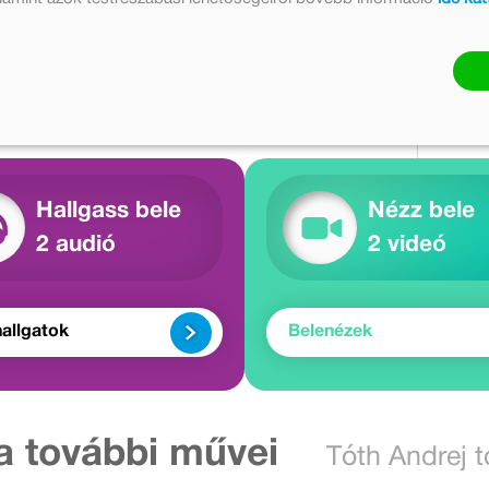
nezz!
Hallgass bele
Nézz bele
2 audió
2 videó
allgatok
Belenézek
a további művei
Tóth Andrej 