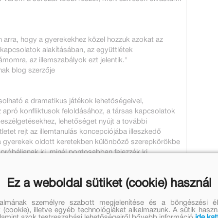
n arra, hogy a gyerekekhez közel hozzuk azokat az
kapcsolatok alakításában, az együttlétek
momra, az illemszabályok ezt jelentik."
ak blog szerzője
olható a dramatikus játékok lehetőségeivel,
z apró konfliktusok feloldásához, a társas kapcsolatok
eszélgetésekhez, lehetőséget nyújt a további
tet rejt az illemtanulás koncepciójába illeszkedő
y a gyerekek oldott keretekben különböző szerepkörökbe
 próbáljanak ki, minél pontosabban fejezzék ki
önyv az óvodai feldolgozáson túl otthoni közös
ad. "
Ez a weboldal sütiket (cookie) használ
talmának személyre szabott megjelenítése és a böngészési él
 (cookie), illetve egyéb technológiákat alkalmazunk. A sütik hasz
ülönbséget!
valamint azok testreszabási lehetőségeiről bővebb információ
ide kat