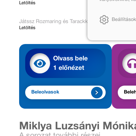
Letöltés
Beállítások
Játssz Rozmaring és Tarackkal! Vágj, ragassz, szí
Letöltés
Olvass bele
1 előnézet
Beleolvasok
Beleh
Miklya Luzsányi Mónik
A sorozat további részei