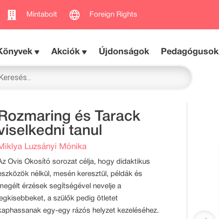
Mintabolt
Foreign Rights
Könyvek
Akciók
Újdonságok
Pedagógusok
Rozmaring és Tarack
viselkedni tanul
Miklya Luzsányi Mónika
Az Ovis Okosító sorozat célja, hogy didaktikus
eszközök nélkül, mesén keresztül, példák és
megélt érzések segítségével nevelje a
legkisebbeket, a szülők pedig ötletet
kaphassanak egy-egy rázós helyzet kezeléséhez.