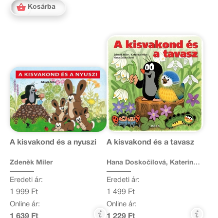
Kosárba
A kisvakond és a nyuszi
A kisvakond és a tavasz
Zdeněk Miler
Hana Doskočilová, Katerina
Lovis, Zdeněk Miler
Eredeti ár:
Eredeti ár:
1 999 Ft
1 499 Ft
Online ár:
Online ár:
1 639 Ft
1 229 Ft