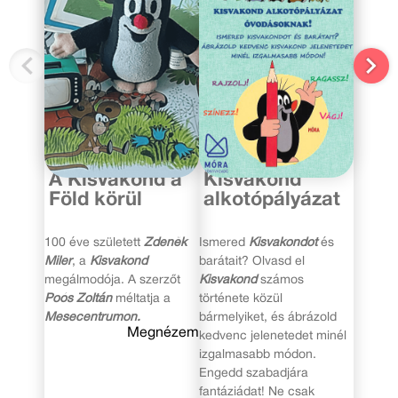
2021. február 26.
2021. február 15.
A Kisvakond a
Kisvakond
Föld körül
alkotópályázat
100 éve született
Zdeněk
Ismered
Kisvakondot
és
Miler
, a
Kisvakond
barátait? Olvasd el
megálmodója. A szerzőt
Kisvakond
számos
Poós Zoltán
méltatja a
története közül
Mesecentrumon.
bármelyiket, és ábrázold
Megnézem
kedvenc jelenetedet minél
izgalmasabb módon.
Engedd szabadjára
fantáziádat! Ne csak