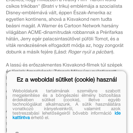
Érdekes, hogy miközben a Krátky Film "három kisfiú
csíkos trikóban" (Bratri v triku) emblémája a szocialista
Disney-emblémává vált, éppen Észak-Amerika az
egyetlen kontinens, ahová a Kisvakond nem tudta
beásni magát. A Warner és Cartoon Network harsány
világában ACME-dinamitrudak robbannak a Prérifarkas
hátán, Jerry egér palacsintasütővel püföli Tomot, és a
viták rendezésének elfogadott módja az, hogy zongorát
dobunk a másik fejére (Lásd:
Roger nyúl a pácban
).
A lassú és erőszakmentes Kisvakond-filmek túl szépek
és líraiak Amerikának. Zdenek Miler úgy nyilatkozott,
hogy az USA rövid, de annál erőszakosabb, hódító
Ez a weboldal sütiket (cookie) használ
történelme és jobbára nacionalista-militáns jelene
Weboldalunk tartalmának személyre szabott
epikus jellegű, nemigen tűri a lágyságot és a költőiséget.
megjelenítése és a böngészési élmény biztosítása
De nem csak ezért nem épül soha Vakond-world.
érdekében sütiket (cookie), illetve egyéb
technológiákat alkalmazunk. A sütik használatára
vonatkozó irányelveinkről, valamint azok
A rendszerváltáskor Zdenek Miler levédette a Vakondot
,
testreszabási lehetőségeiről bővebb információ
ide
és engedélyt adott a merchandising termékek - pólók,
kattintva
érhető el.
táskák - forgalmazására.
Nem adta el viszont a film és
könyvjogokat
, azaz a 2002-es utolsó epizód után aligha