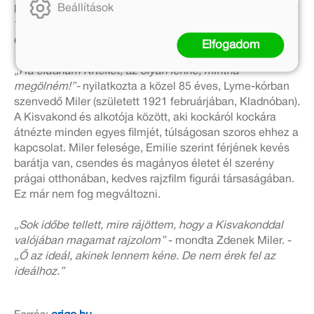
Beállítások
készül új Vakond-folytatás. Olyan ez, mintha Walt Disney
1966-os halála után már nem készülhetett volna Miki
egér-film.
Elfogadom
„Ha eladnám Krteket, az olyan lenne, mintha
megölném!”-
nyilatkozta a közel 85 éves, Lyme-kórban
szenvedő Miler (született 1921 februárjában, Kladnóban).
A Kisvakond és alkotója között, aki kockáról kockára
átnézte minden egyes filmjét, túlságosan szoros ehhez a
kapcsolat. Miler felesége, Emilie szerint férjének kevés
barátja van, csendes és magányos életet él szerény
prágai otthonában, kedves rajzfilm figurái társaságában.
Ez már nem fog megváltozni.
„Sok időbe tellett, mire rájöttem, hogy a Kisvakonddal
valójában magamat rajzolom”
- mondta Zdenek Miler. -
„Ő az ideál, akinek lennem kéne. De nem érek fel az
ideálhoz.”