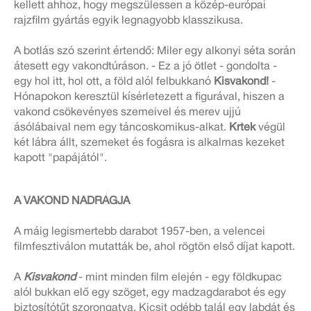
kellett ahhoz, hogy megszülessen a közép-európai
rajzfilm gyártás egyik legnagyobb klasszikusa.
A botlás szó szerint értendő: Miler egy alkonyi séta során
átesett egy vakondtúráson. - Ez a jó ötlet - gondolta -
egy hol itt, hol ott, a föld alól felbukkanó
Kisvakond!
-
Hónapokon keresztül kísérletezett a figurával, hiszen a
vakond csökevényes szemeivel és merev ujjú
ásólábaival nem egy táncoskomikus-alkat.
Krtek
végül
két lábra állt, szemeket és fogásra is alkalmas kezeket
kapott "papájától".
A VAKOND NADRÁGJA
A máig legismertebb darabot 1957-ben, a velencei
filmfesztiválon mutatták be, ahol rögtön első díjat kapott.
A
Kisvakond
- mint minden film elején - egy földkupac
alól bukkan elő egy szöget, egy madzagdarabot és egy
biztosítótűt szorongatva. Kicsit odébb talál egy labdát és