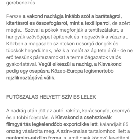
gerebenezés.
Persze
a vakond nadrágja inkább szól a barátságról,
kitartásról és összefogásról, mint a textiliparról
, de azért
mégis... Szóval a pókok megfonják a textilszálakat, a
hangyák szövőgépet építenek és megszövik a vásznat.
Közben a magasabb szinteken ücsörgő dongók és
tücskök hegedülnek, nézik a melót az ág tetejéről - de ne
erőltessünk párhuzamokat a termelőágazatok valós
gyakorlatával.
Végül elkészül a nadrág, a Kisvakond
pedig egy csapásra Közép-Európa legismertebb
rajzfilmsztárjává válik
.
FUTÓSZALAG HELYETT SZÍV ÉS LÉLEK
A nadrág után jött az autó, rakéta, karácsonyfa, esernyő
és a többi folytatás. A
Kisvakond a csehszlovák
filmgyártás legkelendőbb exportcikke lett
, kalandjait 85
ország vásárolta meg. A színvonalas tartalomhoz illett a
pantomim-rajzfilm forma
is, amit csak könnyű levetíteni.