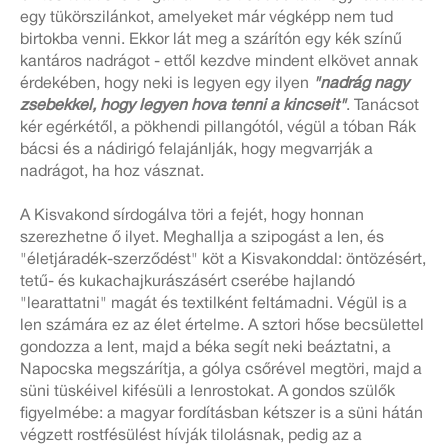
egy tükörszilánkot, amelyeket már végképp nem tud
birtokba venni. Ekkor lát meg a szárítón egy kék színű
kantáros nadrágot - ettől kezdve mindent elkövet annak
érdekében, hogy neki is legyen egy ilyen
"nadrág nagy
zsebekkel, hogy legyen hova tenni a kincseit"
. Tanácsot
kér egérkétől, a pökhendi pillangótól, végül a tóban Rák
bácsi és a nádirigó felajánlják, hogy megvarrják a
nadrágot, ha hoz vásznat.
A Kisvakond sírdogálva töri a fejét, hogy honnan
szerezhetne ő ilyet. Meghallja a szipogást a len, és
"életjáradék-szerződést" köt a Kisvakonddal: öntözésért,
tetű- és kukachajkurászásért cserébe hajlandó
"learattatni" magát és textilként feltámadni. Végül is a
len számára ez az élet értelme. A sztori hőse becsülettel
gondozza a lent, majd a béka segít neki beáztatni, a
Napocska megszárítja, a gólya csőrével megtöri, majd a
süni tüskéivel kifésüli a lenrostokat. A gondos szülők
figyelmébe: a magyar fordításban kétszer is a süni hátán
végzett rostfésülést hívják tilolásnak, pedig az a