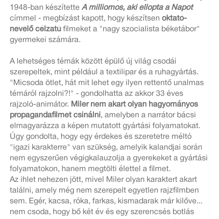
1948-ban készítette
A milliomos, aki ellopta a Napot
címmel - megbízást kapott, hogy készítsen
oktató-
nevelő célzatú
filmeket a "nagy szocialista béketábor"
gyermekei számára.
A lehetséges témák között épülő új világ csodái
szerepeltek, mint például a textilipar és a ruhagyártás.
"Micsoda ötlet, hát mit lehet egy ilyen rettentő unalmas
témáról rajzolni?!" - gondolhatta az akkor 33 éves
rajzoló-animátor.
Miler nem akart olyan hagyományos
propagandafilmet csinálni
, amelyben a narrátor bácsi
elmagyarázza a képen mutatott gyártási folyamatokat.
Úgy gondolta, hogy egy érdekes és szeretetre méltó
"igazi karakterre" van szükség, amelyik kalandjai során
nem egyszerűen végigkalauzolja a gyerekeket a gyártási
folyamatokon, hanem megtölti élettel a filmet.
Az ihlet nehezen jött, mivel Miler olyan karaktert akart
találni, amely még nem szerepelt egyetlen rajzfilmben
sem. Egér, kacsa, róka, farkas, kismadarak már kilőve...
nem csoda, hogy bő két év és egy szerencsés botlás