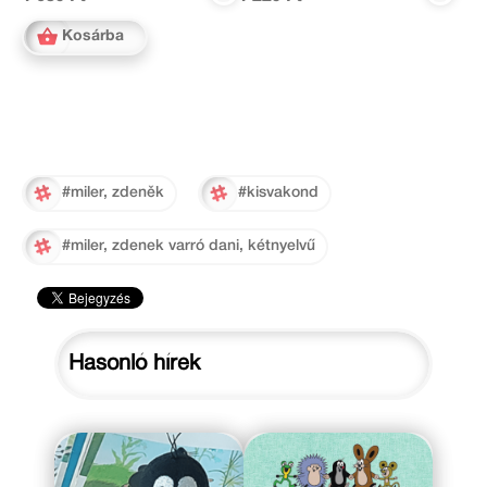
Kosárba
#miler, zdeněk
#kisvakond
#miler, zdenek varró dani, kétnyelvű
Hasonló hírek