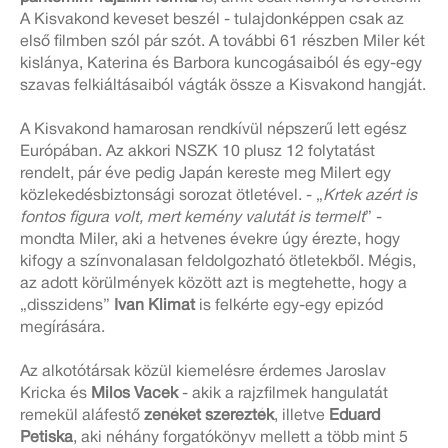
A Kisvakond keveset beszél - tulajdonképpen csak az
első filmben szól pár szót. A további 61 részben Miler két
kislánya, Katerina és Barbora kuncogásaiból és egy-egy
szavas felkiáltásaiból vágták össze a Kisvakond hangját.
A Kisvakond hamarosan rendkívül népszerű lett egész
Európában. Az akkori NSZK 10 plusz 12 folytatást
rendelt, pár éve pedig Japán kereste meg Milert egy
közlekedésbiztonsági sorozat ötletével. - „
Krtek azért is
fontos figura volt, mert kemény valutát is termelt
” -
mondta Miler, aki a hetvenes évekre úgy érezte, hogy
kifogy a színvonalasan feldolgozható ötletekből. Mégis,
az adott körülmények között azt is megtehette, hogy a
„disszidens”
Ivan Klimat
is felkérte egy-egy epizód
megírására.
Az alkotótársak közül kiemelésre érdemes Jaroslav
Kricka és
Milos Vacek
- akik a rajzfilmek hangulatát
remekül aláfestő
zenéket szerezték
, illetve
Eduard
Petiska
, aki néhány forgatókönyv mellett a több mint 5