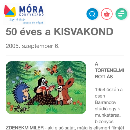
50 éves a KISVAKOND
2005. szeptember 6.
A
TÖRTÉNELMI
BOTLÁS
1954 őszén a
cseh
Barrandov
stúdió egyik
munkatársa,
bizonyos
ZDENEKM MILER
- aki első saját, máig is elismert filmjét