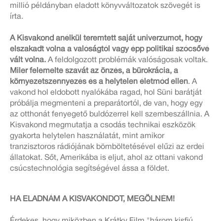
millió példányban eladott könyvváltozatok szövegét is
írta.
A Kisvakond anélkül teremtett saját univerzumot, hogy
elszakadt volna a valóságtól vagy épp politikai szócsővé
vált volna.
A feldolgozott problémák valóságosak voltak.
Miler felemelte szavát az önzés, a bürokrácia, a
környezetszennyezés és a helytelen életmód ellen
. A
vakond hol eldobott nyalókába ragad, hol Süni barátját
próbálja megmenteni a preparátortól, de van, hogy egy
az otthonát fenyegető buldózerrel kell szembeszállnia. A
Kisvakond megmutatja a csodás technikai eszközök
gyakorta helytelen használatát, mint amikor
tranzisztoros rádiójának bömböltetésével elűzi az erdei
állatokat. Sőt, Amerikába is eljut, ahol az ottani vakond
csúcstechnológia segítségével ássa a földet.
HA ELADNÁM A KISVAKONDOT, MEGÖLNÉM!