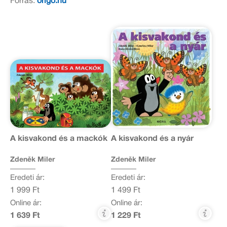
Forrás:
origo.hu
A kisvakond és a mackók
A kisvakond és a nyár
Zdeněk Miler
Zdeněk Miler
Eredeti ár:
Eredeti ár:
1 999 Ft
1 499 Ft
Online ár:
Online ár:
1 639 Ft
1 229 Ft