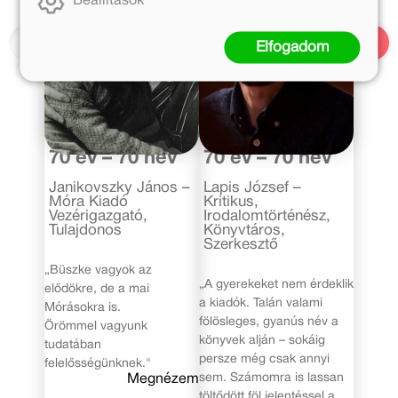
Beállítások
Elfogadom
2020. december 1.
2020. október 12.
70 év – 70 név
70 év – 70 név
Janikovszky János –
Lapis József –
Móra Kiadó
Kritikus,
Vezérigazgató,
Irodalomtörténész,
Tulajdonos
Könyvtáros,
Szerkesztő
„Büszke vagyok az
„A gyerekeket nem érdeklik
elődökre, de a mai
a kiadók. Talán valami
Mórásokra is.
fölösleges, gyanús név a
Örömmel vagyunk
könyvek alján – sokáig
tudatában
persze még csak annyi
felelősségünknek."
sem. Számomra is lassan
Megnézem
töltődött föl jelentéssel a