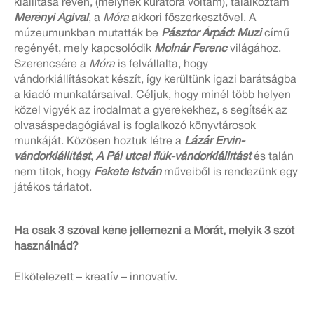
kiállítása révén, (melynek kurátora voltam), találkoztam
Merényi Ágival
, a
Móra
akkori főszerkesztővel. A
múzeumunkban mutatták be
Pásztor Árpád: Muzi
című
regényét, mely kapcsolódik
Molnár Ferenc
világához.
Szerencsére a
Móra
is felvállalta, hogy
vándorkiállításokat készít, így kerültünk igazi barátságba
a kiadó munkatársaival. Céljuk, hogy minél több helyen
közel vigyék az irodalmat a gyerekekhez, s segítsék az
olvasáspedagógiával is foglalkozó könyvtárosok
munkáját. Közösen hoztuk létre a
Lázár Ervin-
vándorkiállítást
,
A Pál utcai fiúk-vándorkiállítást
és talán
nem titok, hogy
Fekete István
műveiből is rendezünk egy
játékos tárlatot.
Ha csak 3 szóval kéne jellemezni a Mórát, melyik 3 szót
használnád?
Elkötelezett – kreatív – innovatív.