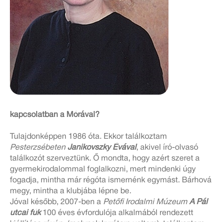
kapcsolatban a Mórával?
Tulajdonképpen 1986 óta. Ekkor találkoztam
Pesterzsébeten
Janikovszky Évával
, akivel író-olvasó
találkozót szerveztünk. Ő mondta, hogy azért szeret a
gyermekirodalommal foglalkozni, mert mindenki úgy
fogadja, mintha már régóta ismernénk egymást. Bárhová
megy, mintha a klubjába lépne be.
Jóval később, 2007-ben a
Petőfi Irodalmi Múzeum
A Pál
utcai fúk
100 éves évfordulója alkalmából rendezett