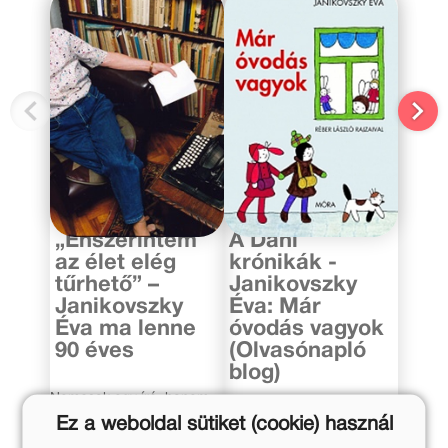
2016. április 23.
2012. június 24.
„Énszerintem
A Dani
az élet elég
krónikák -
tűrhető” –
Janikovszky
Janikovszky
Éva: Már
Éva ma lenne
óvodás vagyok
90 éves
(Olvasónapló
blog)
Nemcsak egy író, hanem
legenda, akinek a könyvei
Az úgy volt, hogy nagy
Ez a weboldal sütiket (cookie) használ
generációkon át kísérik a
lelkesen magamra