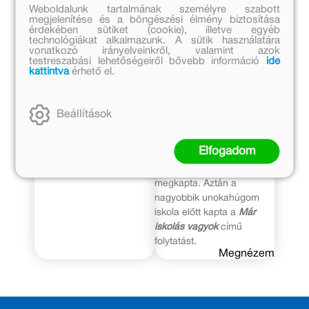
Weboldalunk tartalmának személyre szabott
gyerekeket és felnőtteket.
vállaltam annak idején,
megjelenítése és a böngészési élmény biztosítása
Azok közé tartozik, akinek
hogy majd én segítek a
érdekében sütiket (cookie), illetve egyéb
a történeteiből még a
könyvtárát összeállítani és
technológiákat alkalmazunk. A sütik használatára
vonatkozó irányelveinkről, valamint azok
filmek is zseniálisak lettek,
alig vártam, hogy
testreszabási lehetőségeiről bővebb információ
ide
és akit olvasva szinte
vásárolgathassak neki.
kattintva
érhető el.
hallani lehet a mesélőt a
Mielőtt óvodába ment
fejünkben.
volna, természetesen
Megnézem
megkapta
Janikovszky
Beállítások
Éva:
Már óvodás vagyok
című könyvét. Mikor a
Elfogadom
másik húgom kislánya is
ebbe a korba ért, ő is
megkapta. Aztán a
nagyobbik unokahúgom
iskola előtt kapta a
Már
iskolás vagyok
című
folytatást.
Megnézem