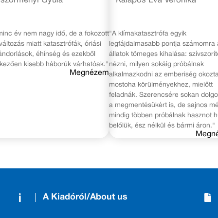
szörményi Gyula
Kalapos Éva Veronika
inc év nem nagy idő, de a fokozott
"A klímakatasztrófa egyik
változás miatt katasztrófák, óriási
legfájdalmasabb pontja számomra 
ndorlások, éhínség és ezekből
állatok tömeges kihalása: szívszorít
kezően kisebb háborúk várhatóak."
nézni, milyen sokáig próbálnak
Megnézem
alkalmazkodni az emberiség okozt
mostoha körülményekhez, mielőtt
feladnák. Szerencsére sokan dolg
a megmentésükért is, de sajnos m
mindig többen próbálnak hasznot h
belőlük, ész nélkül és bármi áron."
Megn
A Kiadóról/About us