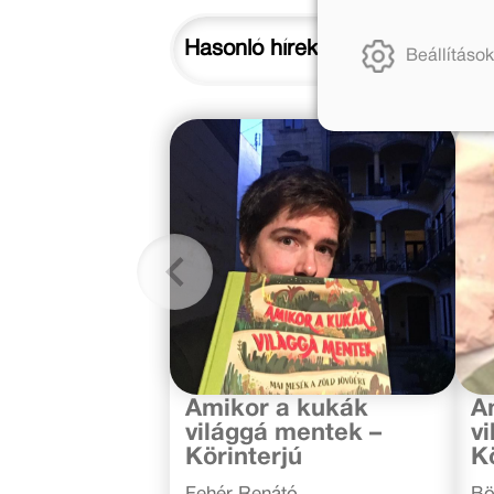
Hasonló hírek
Beállítások
2020. augusztus 6.
2020
Amikor a kukák
A
világgá mentek –
v
Körinterjú
K