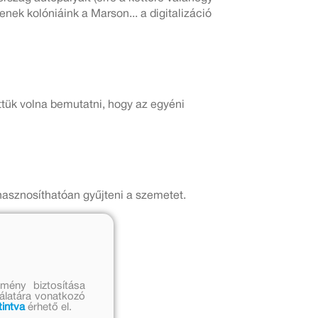
ek kolóniáink a Marson... a digitalizáció
ettük volna bemutatni, hogy az egyéni
hasznosíthatóan gyűjteni a szemetet.
mény biztosítása
nálatára vonatkozó
tintva
érhető el.