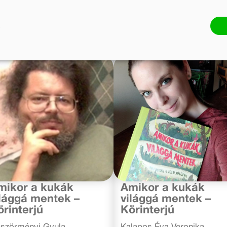
. augusztus 6.
2020. június 11.
mikor a kukák
Amikor a kukák
ilággá mentek –
világgá mentek –
örinterjú
Körinterjú