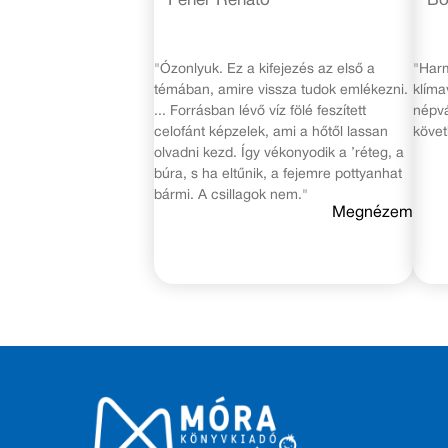
Fehér Renátó
Bö
"Ózonlyuk. Ez a kifejezés az első a
"Harm
témában, amire vissza tudok emlékezni.
klíma
... Forrásban lévő víz fölé feszített
népvá
celofánt képzelek, ami a hőtől lassan
követ
olvadni kezd. Így vékonyodik a ’réteg, a
búra, s ha eltűnik, a fejemre pottyanhat
bármi. A csillagok nem."
Megnézem