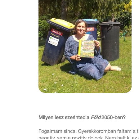
Milyen lesz szerinted a
Föld
2050-ben?
Fogalmam sincs. Gyerekkoromban faltam a tud
negatív, sem a pozitív dolgok. Nem halt ki 