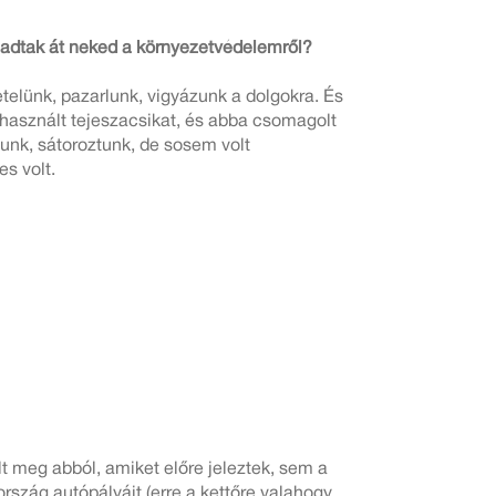
t adtak át neked a környezetvédelemről?
telünk, pazarlunk, vigyázunk a dolgokra. És
asznált tejeszacsikat, és abba csomagolt
unk, sátoroztunk, de sosem volt
s volt.
 meg abból, amiket előre jeleztek, sem a
szág autópályáit (erre a kettőre valahogy