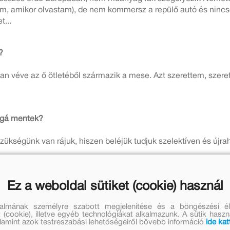
, amikor olvastam), de nem kommersz a repülő autó és nincsen
t...
?
ában véve az ő ötletéből származik a mese. Azt szerettem, szer
ággá mentek?
kségünk van rájuk, hiszen beléjük tudjuk szelektíven és újra
Ez a weboldal sütiket (cookie) használ
talmának személyre szabott megjelenítése és a böngészési él
 (cookie), illetve egyéb technológiákat alkalmazunk. A sütik hasz
valamint azok testreszabási lehetőségeiről bővebb információ
ide kat