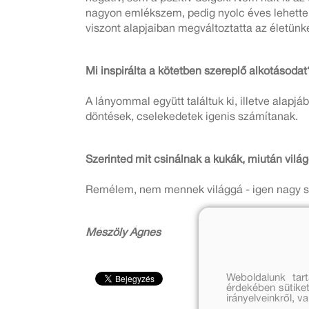
nagyon emlékszem, pedig nyolc éves lehettem
viszont alapjaiban megváltoztatta az életünke
Mi inspirálta a kötetben szereplő alkotásodat
A lányommal együtt találtuk ki, illetve alapj
döntések, cselekedetek igenis számítanak.
Szerinted mit csinálnak a kukák, miután vil
Remélem, nem mennek világgá - igen nagy szü
Mészöly Ágnes
Weboldalunk tar
érdekében sütiket
irányelveinkről, 