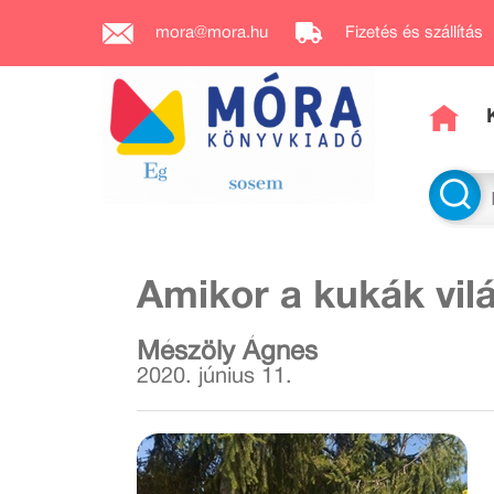
mora@mora.hu
Fizetés és szállítás
Amikor a kukák vil
Mészöly Ágnes
2020. június 11.