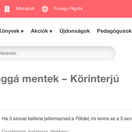
Mintabolt
Foreign Rights
Könyvek
Akciók
Újdonságok
Pedagógusok
ággá mentek – Körinterjú
Ha 3 szóval kellene jellemezned a
Földet
, mi lenne az a 3 szó
Csodálatos, hatalmas, törékeny