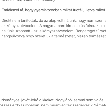
Emlékszel rá, hogy gyerekkorodban miket tudtál, illetve mike
Direkt nem tanítottak, de az alap volt nálunk, hogy nem szeme
ez környezetvédelem. A nagymamám kimosta és félrerakta a h
nekünk uzsonnát - ez is környezetvédelem. Rengeteget túrázt
hangsúlyozva hogy szeretjük a természetet, hiszen természete
ományos, jövőt-leíró cikkeket. Nagyjából semmi sem valósult
az összes erdő Európában, nem műanyag fák szegélyezik Németor