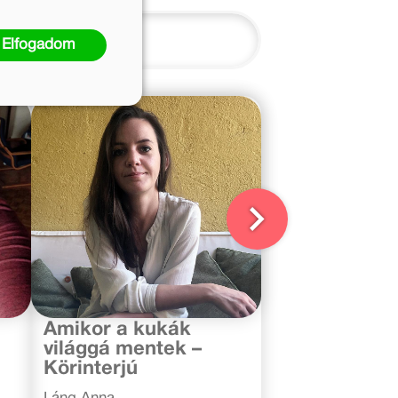
Elfogadom
2020. június 11.
Amikor a kukák
világgá mentek –
Körinterjú