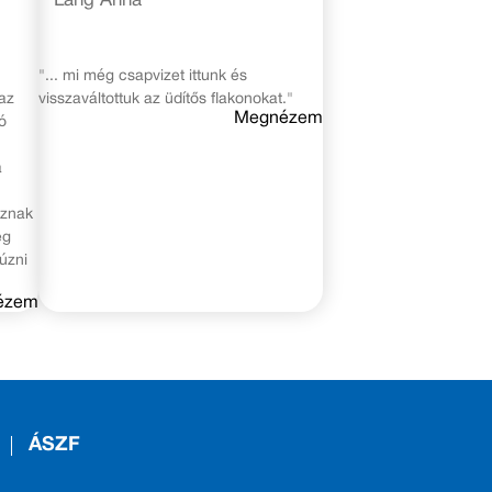
Láng Anna
"... mi még csapvizet ittunk és
az
visszaváltottuk az üdítős flakonokat."
Megnézem
ó
a
oznak
ég
úzni
ézem
ÁSZF