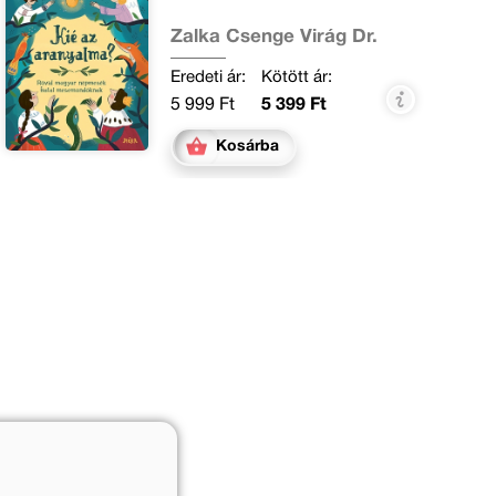
Zalka Csenge Virág Dr.
Eredeti ár:
Kötött ár:
5 999 Ft
5 399 Ft
Kosárba