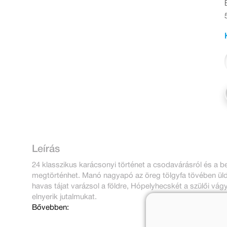
Leírás
24 klasszikus karácsonyi történet a csodavárásról és a b
megtörténhet. Manó nagyapó az öreg tölgyfa tövében üld
havas tájat varázsol a földre, Hópelyhecskét a szülői vágya
elnyerik jutalmukat.
Bővebben: