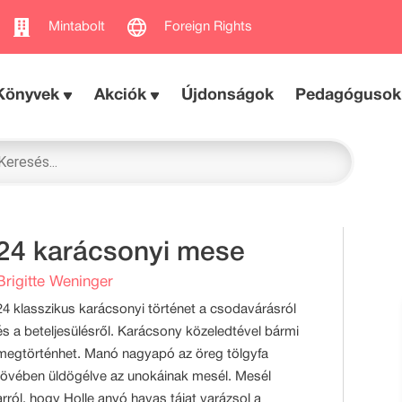
Mintabolt
Foreign Rights
Könyvek
Akciók
Újdonságok
Pedagógusok
24 karácsonyi mese
Brigitte Weninger
24 klasszikus karácsonyi történet a csodavárásról
és a beteljesülésről. Karácsony közeledtével bármi
megtörténhet. Manó nagyapó az öreg tölgyfa
tövében üldögélve az unokáinak mesél. Mesél
arról, hogy Holle anyó havas tájat varázsol a