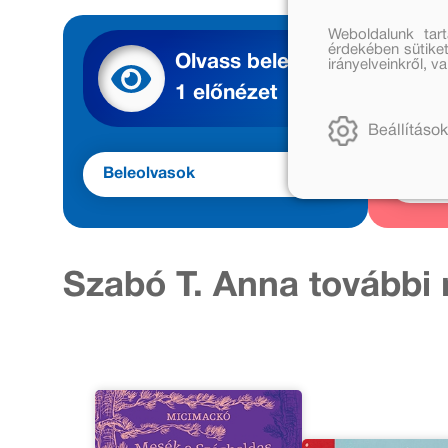
Weboldalunk tar
érdekében sütiket
Olvass bele
irányelveinkről, 
1 előnézet
Beállítások
Beleolvasok
Meg
Szabó T. Anna további