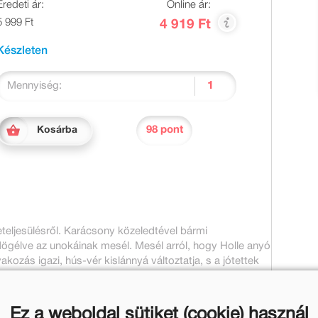
Eredeti ár:
Online ár:
5 999 Ft
4 919 Ft
Készleten
Mennyiség:
98 pont
Kosárba
eteljesülésről. Karácsony közeledtével bármi
ögélve az unokáinak mesél. Mesél arról, hogy Holle anyó
kozás igazi, hús-vér kislánnyá változtatja, s a jótettek
Ez a weboldal sütiket (cookie) használ