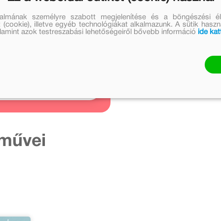
talmának személyre szabott megjelenítése és a böngészési él
 (cookie), illetve egyéb technológiákat alkalmazunk. A sütik hasz
Kapcsolódó
valamint azok testreszabási lehetőségeiről bővebb információ
ide kat
cikkek
1 cikk
nézem
 művei