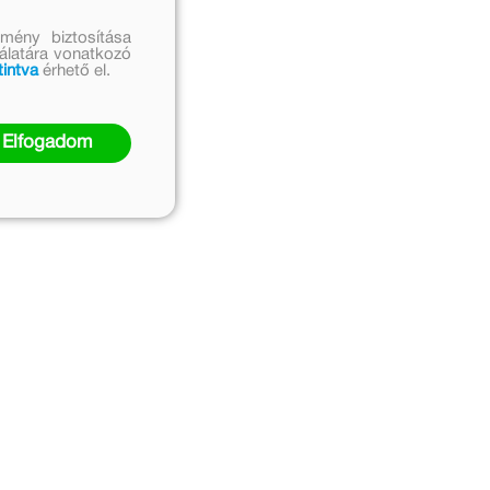
mény biztosítása
nálatára vonatkozó
tintva
érhető el.
Elfogadom