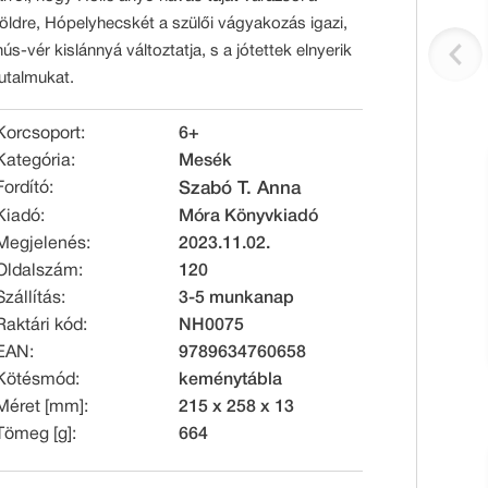
földre, Hópelyhecskét a szülői vágyakozás igazi,
hús-vér kislánnyá változtatja, s a jótettek elnyerik
jutalmukat.
Korcsoport:
6+
Kategória:
Mesék
Fordító:
Szabó T. Anna
Kiadó:
Móra Könyvkiadó
Megjelenés:
2023.11.02.
Oldalszám:
120
Szállítás:
3-5 munkanap
Raktári kód:
NH0075
EAN:
9789634760658
Kötésmód:
keménytábla
Méret [mm]:
215 x 258 x 13
Tömeg [g]:
664