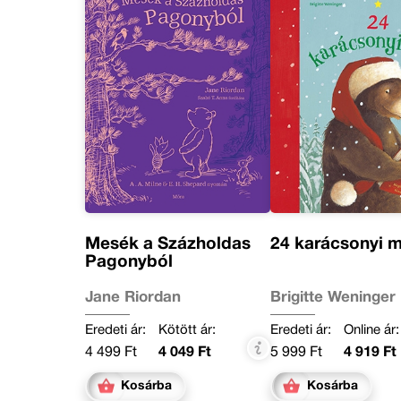
Mesék a Százholdas
24 karácsonyi 
Pagonyból
Jane Riordan
Brigitte Weninger
Eredeti ár:
Kötött ár:
Eredeti ár:
Online ár:
4 499 Ft
4 049 Ft
5 999 Ft
4 919 Ft
Kosárba
Kosárba