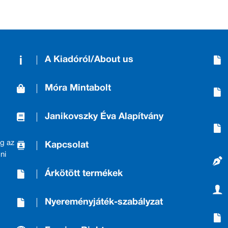
A Kiadóról/About us
Móra Mintabolt
Janikovszky Éva Alapítvány
g az
Kapcsolat
ni
Árkötött termékek
Nyereményjáték-szabályzat