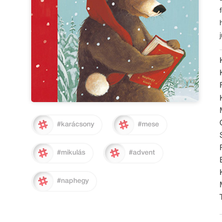
#karácsony
#mese
#mikulás
#advent
#naphegy