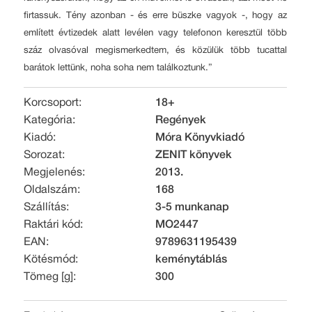
firtassuk. Tény azonban - és erre büszke vagyok -, hogy az
említett évtizedek alatt levélen vagy telefonon keresztül több
száz olvasóval megismerkedtem, és közülük több tucattal
barátok lettünk, noha soha nem találkoztunk.”
Korcsoport:
18+
Kategória:
Regények
Kiadó:
Móra Könyvkiadó
Sorozat:
ZENIT könyvek
Megjelenés:
2013.
Oldalszám:
168
Szállítás:
3-5 munkanap
Raktári kód:
MO2447
EAN:
9789631195439
Kötésmód:
keménytáblás
Tömeg [g]:
300