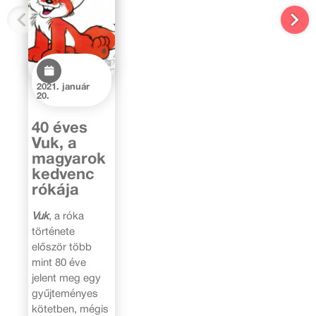
2021. január
20.
40 éves
Vuk, a
magyarok
kedvenc
rókája
Vuk
, a róka
története
először több
mint 80 éve
jelent meg egy
gyűjteményes
kötetben, mégis