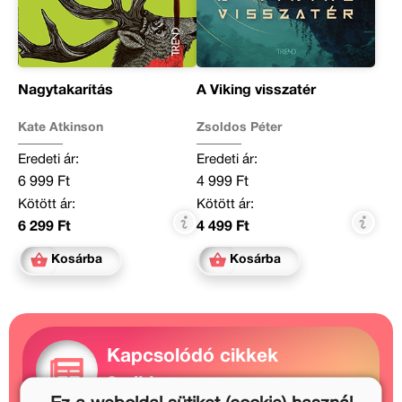
Nagytakarítás
A Viking visszatér
Kate Atkinson
Zsoldos Péter
Eredeti ár:
Eredeti ár:
6 999 Ft
4 999 Ft
Kötött ár:
Kötött ár:
6 299 Ft
4 499 Ft
Kosárba
Kosárba
Kapcsolódó cikkek
3 cikk