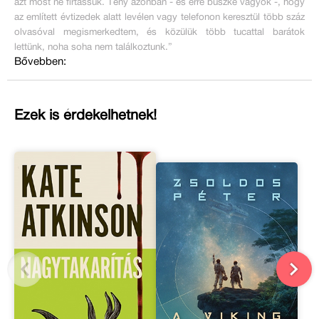
azt most ne firtassuk. Tény azonban - és erre büszke vagyok -, hogy
az említett évtizedek alatt levélen vagy telefonon keresztül több száz
olvasóval megismerkedtem, és közülük több tucattal barátok
lettünk, noha soha nem találkoztunk.”
Bővebben:
Ezek is érdekelhetnek!