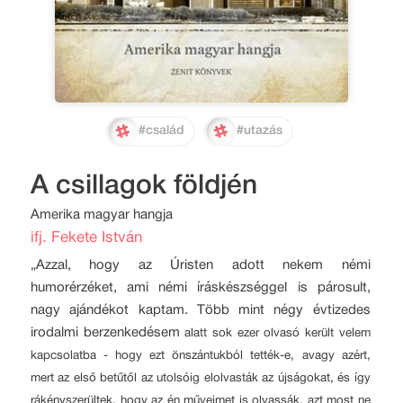
#család
#utazás
A csillagok földjén
Amerika magyar hangja
ifj. Fekete István
„Azzal, hogy az Úristen adott nekem némi
humorérzéket, ami némi íráskészséggel is párosult,
nagy ajándékot kaptam. Több mint négy évtizedes
irodalmi berzenkedésem
alatt sok ezer olvasó került velem
kapcsolatba - hogy ezt önszántukból tették-e, avagy azért,
mert az első betűtől az utolsóig elolvasták az újságokat, és így
rákényszerültek, hogy az én műveimet is olvassák, azt most ne