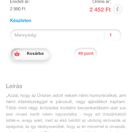
Eredeti ár:
Online ár:
2 990 Ft
2 452 Ft
Készleten
Mennyiség:
49 pont
Kosárba
Leírás
„Azzal, hogy az Úristen adott nekem némi humorérzéket, ami
némi íráskészséggel is párosult, nagy ajándékot kaptam.
Több mint négy évtizedes irodalmi berzenkedésem
alatt sok
ezer olvasó került velem kapcsolatba - hogy ezt önszántukból
tették-e, avagy azért, mert az első betűtől az utolsóig elolvasták az
újságokat, és így rákényszerültek, hogy az én műveimet is olvassák,