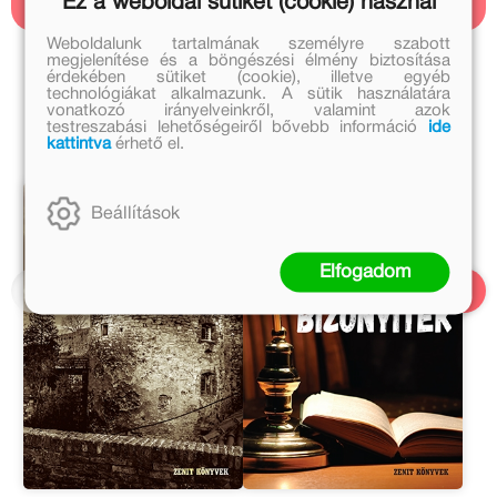
Ez a weboldal sütiket (cookie) használ
Weboldalunk tartalmának személyre szabott
megjelenítése és a böngészési élmény biztosítása
Kapcsolódó kiadványok
érdekében sütiket (cookie), illetve egyéb
technológiákat alkalmazunk. A sütik használatára
vonatkozó irányelveinkről, valamint azok
A sorozat további részei
testreszabási lehetőségeiről bővebb információ
ide
kattintva
érhető el.
Beállítások
Elfogadom