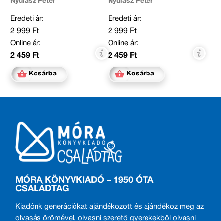
Nyulász Péter
Nyulász Péter
Eredeti ár:
Eredeti ár:
2 999 Ft
2 999 Ft
Online ár:
Online ár:
2 459 Ft
2 459 Ft
Kosárba
Kosárba
MÓRA KÖNYVKIADÓ – 1950 ÓTA
CSALÁDTAG
Kiadónk generációkat ajándékozott és ajándékoz meg az
olvasás örömével, olvasni szerető gyerekekből olvasni