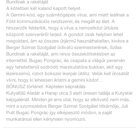
Bundinak a rakétáját
A kötetben két kaland kapott helyet.
A Gemini-kód, egy számítógépes vírus, ami miatt leállnak a
Föld kommunikációs rendszerei, és megáll az élet. A
hírszerzők felderítik, hogy a vírus a nemzetközi űrbázis
központi szerveréről terjed. A gondot csak helyben lehet
megoldani, ám az összes űrjármű használhatatlan, kivéve a
Berger Szimat Szolgálat ódivatú ezermesterének, Szilas
Bundinak a rakétáját, ami nincs összeköttetésben az
internettel. Bugac Pongrác, és csapata a világűr peremén
egy tehetetlenül sodródó marskutatóra bukkan, akit egy
lézerszemű, robot bokszer ikerpár üldöz. Velük kell űrcsatát
vívni, hogy ki lehessen iktatni a gemini kódot…
BÓNUSZ történet: Képtelen képrablás
Kutyafülű Aladár a Harap utca 3 alatt üresen találja a Kutyatár
képgalériát. Minden jel arra utal, hogy az elkövető nem más,
mint a szomszédos Berger Szimat Szolgálat titkárnője, Juli
Puli! Bugac Pongrác így elképesztő módon, a saját
munkatársai ellen kénytelen nyomozni.