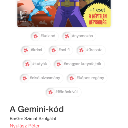
#kaland
#nyomozás
#krimi
#sci-fi
#űrcsata
#kutyák
#magyar kutyafajták
#első olvasmány
#képes regény
#földönkívüli
A Gemini-kód
BerGer Szimat Szolgálat
Nyulász Péter