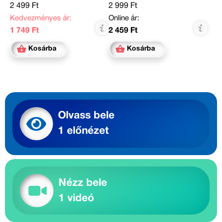
2 499 Ft
2 999 Ft
Kedvezményes ár:
Online ár:
1 749 Ft
2 459 Ft
Kosárba
Kosárba
Olvass bele
1 előnézet
Nézz bele
1 videó