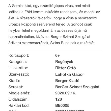
A Gemini-kód, egy számítógépes vírus, ami miatt
leállnak a Föld kommunikációs rendszerei, és megáll az
élet. A hírszerzők felderítik, hogy a vírus a nemzetközi
űrbázis központi szerveréről terjed. A gondot csak
helyben lehet megoldani, ám az összes űrjármű
használhatatlan, kivéve a Berger Szimat Szolgálat
ódivatú ezermesterének, Szilas Bundinak a rakétáját
Korcsoport:
6+
Kategória:
Regények
Illusztrátor:
Ritter Ottó
Szerkesztő:
Lehotka Gábor
Kiadó:
Berger Kiadó
Sorozat:
BerGer Szimat Szolgálat
Megjelenés:
2020.09.16.
Oldalszám:
128
Raktári kód:
BE0005