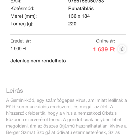
EAN:
9786158050753
Kötésmód:
Puhatáblás
Méret [mm]:
136 x 184
Tömeg [g]:
220
Eredeti ár:
Online ár:
1 999 Ft
1 639 Ft
Jelenleg nem rendelhető
Leírás
A Gemini-kód, egy számítógépes vírus, ami miatt leállnak a
Föld kommunikációs rendszerei, és megáll az élet. A
hírszerzők felderítik, hogy a vírus a nemzetközi űrbázis
központi szerveréről terjed. A gondot csak helyben lehet
megoldani, ám az összes űrjármű használhatatlan, kivéve a
Berger Szimat Szolgálat ódivatú ezermesterének, Szilas