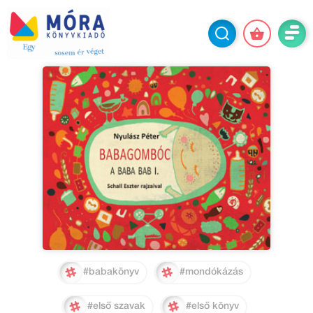
#babakönyv
#mondókázás
#első szavak
#első könyv