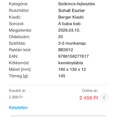
Kategória:
Szókincs-fejlesztés
Illusztrátor:
Schall Eszter
Kiadó:
Berger Kiadó
Sorozat:
A baba bab
Megjelenés:
2026.03.10.
Oldalszám:
20
Szállítás:
3-5 munkanap
Raktári kód:
BE0012
EAN:
9786158277617
Kötésmód:
keménytábla
Méret [mm]:
160 x 130 x 12
Tömeg [g]:
145
Eredeti ár:
Online ár:
2 999 Ft
2 459 Ft
Készleten