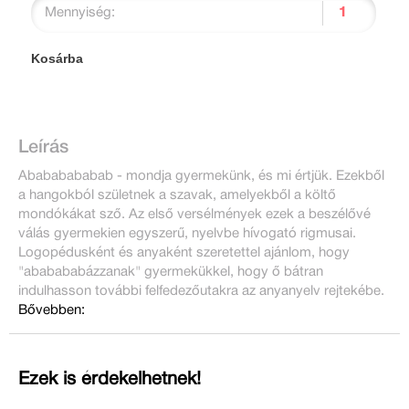
Mennyiség:
Kosárba
Leírás
Abababababab - mondja gyermekünk, és mi értjük. Ezekből
a hangokból születnek a szavak, amelyekből a költő
mondókákat sző. Az első versélmények ezek a beszélővé
válás gyermekien egyszerű, nyelvbe hívogató rigmusai.
Logopédusként és anyaként szeretettel ajánlom, hogy
"ababababázzanak" gyermekükkel, hogy ő bátran
indulhasson további felfedezőutakra az anyanyelv rejtekébe.
Bővebben:
Ezek is érdekelhetnek!