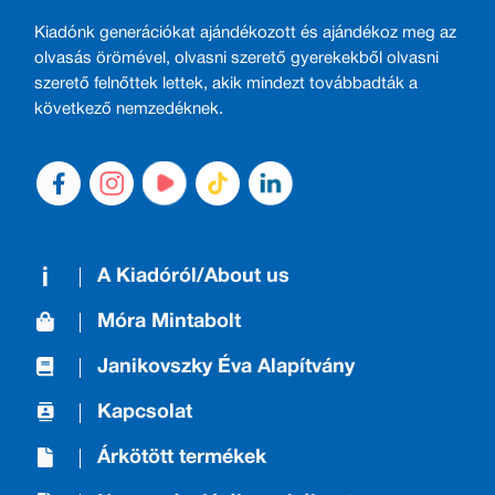
Kiadónk generációkat ajándékozott és ajándékoz meg az
olvasás örömével, olvasni szerető gyerekekből olvasni
szerető felnőttek lettek, akik mindezt továbbadták a
következő nemzedéknek.
A Kiadóról/About us
Móra Mintabolt
Janikovszky Éva Alapítvány
Kapcsolat
Árkötött termékek