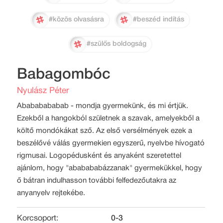
#közös olvasásra
#beszéd indítás
#szülős boldogság
Babagombóc
Nyulász Péter
Abababababab - mondja gyermekünk, és mi értjük.
Ezekből a hangokból születnek a szavak, amelyekből a
költő mondókákat sző. Az első versélmények ezek a
beszélővé válás gyermekien egyszerű, nyelvbe hívogató
rigmusai. Logopédusként és anyaként szeretettel
ajánlom, hogy "ababababázzanak" gyermekükkel, hogy
ő bátran indulhasson további felfedezőutakra az
anyanyelv rejtekébe.
Korcsoport:
0-3