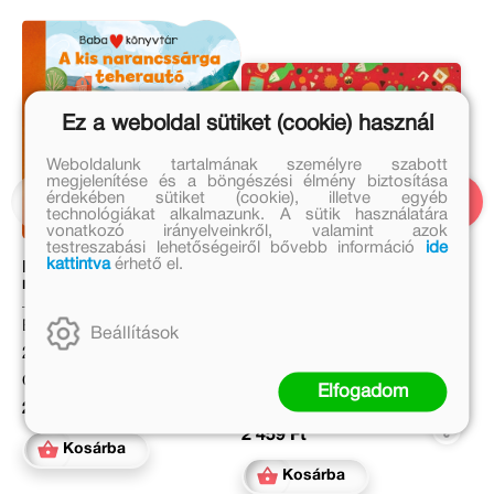
Ez a weboldal sütiket (cookie) használ
Weboldalunk tartalmának személyre szabott
megjelenítése és a böngészési élmény biztosítása
érdekében sütiket (cookie), illetve egyéb
technológiákat alkalmazunk. A sütik használatára
vonatkozó irányelveinkről, valamint azok
testreszabási lehetőségeiről bővebb információ
ide
kattintva
érhető el.
Babakönyvtár – A kis
Babagombóc
narancssárga teherautó
Nyulász Péter
Eredeti ár:
Beállítások
Eredeti ár:
2 499 Ft
2 999 Ft
Online ár:
Elfogadom
Online ár:
2 049 Ft
2 459 Ft
Kosárba
Kosárba