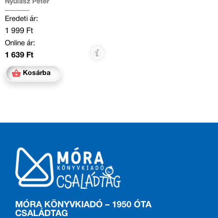
Nyulász Péter
Eredeti ár:
1 999 Ft
Online ár:
1 639 Ft
Kosárba
MÓRA KÖNYVKIADÓ – 1950 ÓTA
CSALÁDTAG