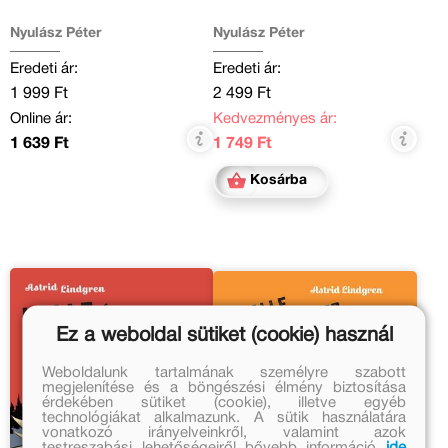
Nyulász Péter
Nyulász Péter
Eredeti ár:
Eredeti ár:
1 999 Ft
2 499 Ft
Online ár:
Kedvezményes ár:
1 639 Ft
1 749 Ft
Kosárba
Ez a weboldal sütiket (cookie) használ
Weboldalunk tartalmának személyre szabott
megjelenítése és a böngészési élmény biztosítása
érdekében sütiket (cookie), illetve egyéb
technológiákat alkalmazunk. A sütik használatára
vonatkozó irányelveinkről, valamint azok
testreszabási lehetőségeiről bővebb információ
ide