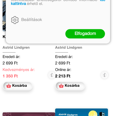
kattintva
érhető el.
Beállítások
Elfogadom
Kalle és Rasmus
Kalle nem ijed meg az
árnyékától
Astrid Lindgren
Astrid Lindgren
Eredeti ár:
Eredeti ár:
2 699 Ft
2 699 Ft
Kedvezményes ár:
Online ár:
1 350 Ft
2 213 Ft
Kosárba
Kosárba