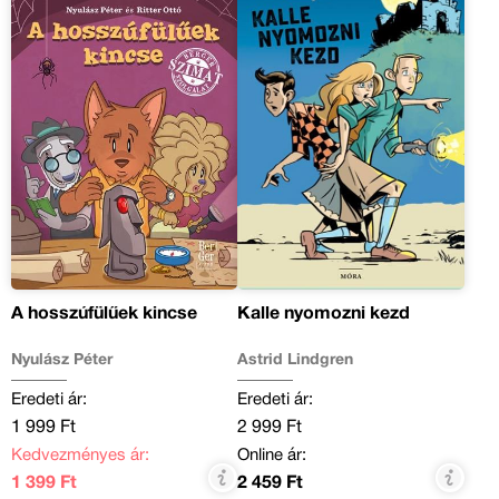
A hosszúfülűek kincse
Kalle nyomozni kezd
Nyulász Péter
Astrid Lindgren
Eredeti ár:
Eredeti ár:
1 999 Ft
2 999 Ft
Kedvezményes ár:
Online ár:
1 399 Ft
2 459 Ft